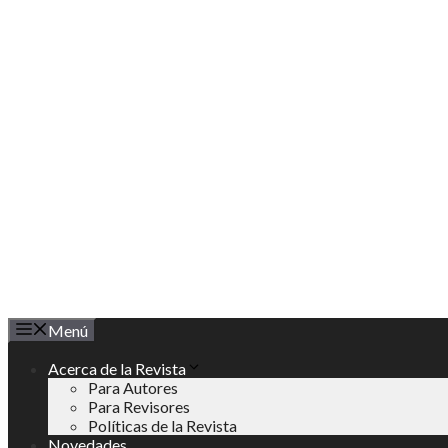
Saltar
al
contenido
Menú
Acerca de la Revista
Para Autores
Para Revisores
Políticas de la Revista
Novedades