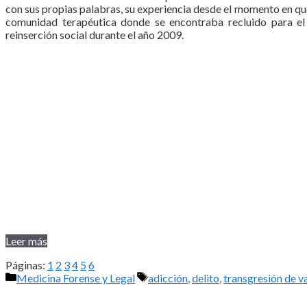
con sus propias palabras, su experiencia desde el momento en que s
comunidad terapéutica donde se encontraba recluido para el 
reinserción social durante el año 2009.
Leer más
Páginas:
1
2
3
4
5
6
Categorías
Etiquetas
Medicina Forense y Legal
adicción
,
delito
,
transgresión de va