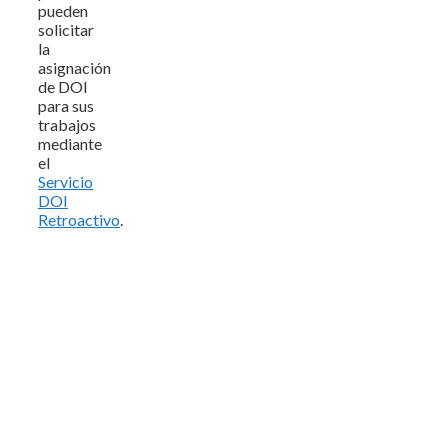
pueden
solicitar
la
asignación
de DOI
para sus
trabajos
mediante
el
Servicio
DOI
Retroactivo
.