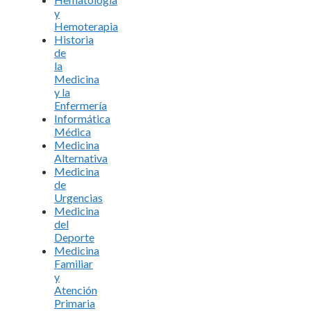
y
Hemoterapia
Historia
de
la
Medicina
y la
Enfermería
Informática
Médica
Medicina
Alternativa
Medicina
de
Urgencias
Medicina
del
Deporte
Medicina
Familiar
y
Atención
Primaria