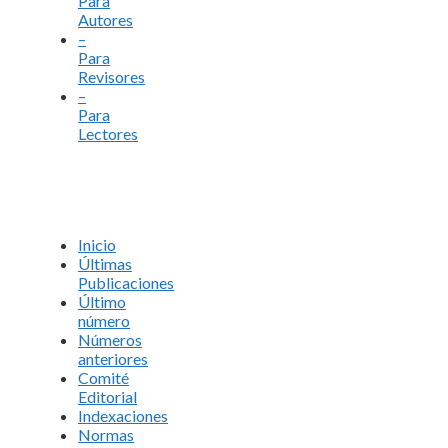
Para
Autores
–
Para
Revisores
–
Para
Lectores
Inicio
Últimas
Publicaciones
Último
número
Números
anteriores
Comité
Editorial
Indexaciones
Normas