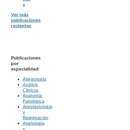
a
Ver más
publicaciones
recientes
Publicaciones
por
especialidad:
Alergología
Análisis
Clínicos
Anatomía
Patológica
Anestesiología
y
Reanimación
Angiología
y