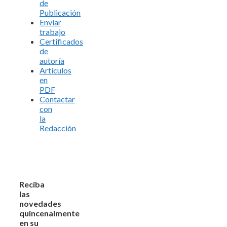
de
Publicación
Enviar
trabajo
Certificados
de
autoría
Artículos
en
PDF
Contactar
con
la
Redacción
Reciba
las
novedades
quincenalmente
en su