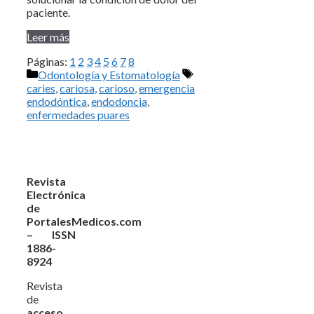
paciente.
Leer más
Páginas:
1
2
3
4
5
6
7
8
Categorías
Etiquetas
Odontología y Estomatología
caries
,
cariosa
,
carioso
,
emergencia
endodóntica
,
endodoncia
,
enfermedades puares
Revista
Electrónica
de
PortalesMedicos.com
– ISSN
1886-
8924
Revista
de
acceso