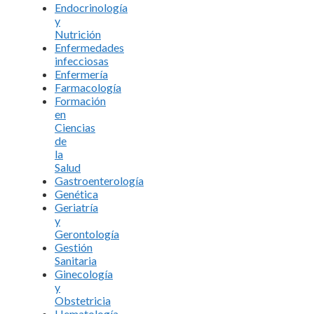
Endocrinología
y
Nutrición
Enfermedades
infecciosas
Enfermería
Farmacología
Formación
en
Ciencias
de
la
Salud
Gastroenterología
Genética
Geriatría
y
Gerontología
Gestión
Sanitaria
Ginecología
y
Obstetricia
Hematología