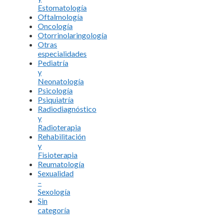
Estomatología
Oftalmología
Oncología
Otorrinolaringología
Otras
especialidades
Pediatría
y
Neonatología
Psicología
Psiquiatría
Radiodiagnóstico
y
Radioterapia
Rehabilitación
y
Fisioterapia
Reumatología
Sexualidad
–
Sexología
Sin
categoría