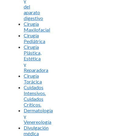
y
del
aparato
digestivo
Cirugía
Maxilofacial
Cirugía
Pediátrica
Cirugía
Plástica,
Estética
y
Reparadora
Cirugía
Torácica
Cuidados
Intensivos.
Cuidados
Críticos.
Dermatología
y
Venereología
Divulgación
médica