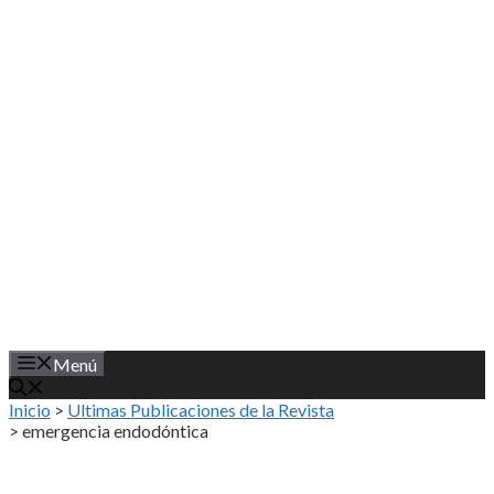
Saltar
al
contenido
Menú
Inicio
>
Ultimas Publicaciones de la Revista
>
emergencia endodóntica