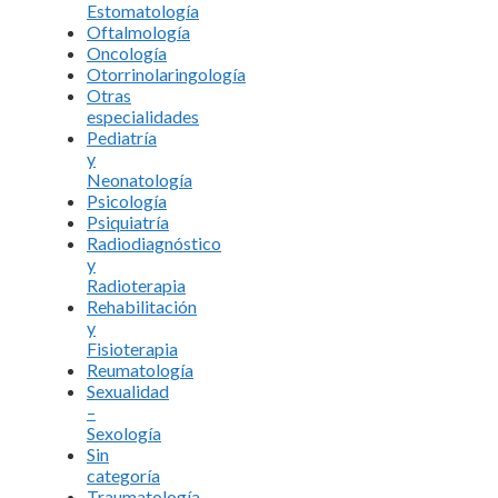
Estomatología
Oftalmología
Oncología
Otorrinolaringología
Otras
especialidades
Pediatría
y
Neonatología
Psicología
Psiquiatría
Radiodiagnóstico
y
Radioterapia
Rehabilitación
y
Fisioterapia
Reumatología
Sexualidad
–
Sexología
Sin
categoría
Traumatología