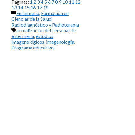
Páginas:
1
2
3
4
5
6
7
8
9
10
11
12
13
14
15
16
17
18
Categorías
Enfermería
,
Formación en
Ciencias de la Salud
,
Radiodiagnóstico y Radioterapia
Etiquetas
actualización del personal de
enfermería
,
estudios
imagenológicos
,
imagenología
,
Programa educativo