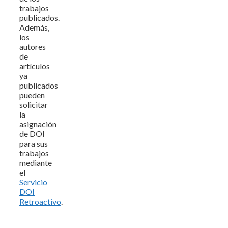
trabajos
publicados.
Además,
los
autores
de
artículos
ya
publicados
pueden
solicitar
la
asignación
de DOI
para sus
trabajos
mediante
el
Servicio
DOI
Retroactivo
.