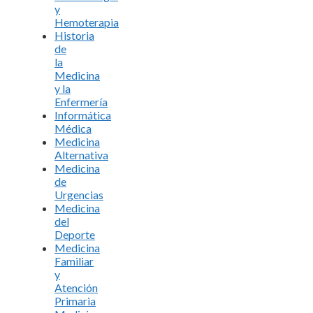
y
Hemoterapia
Historia
de
la
Medicina
y la
Enfermería
Informática
Médica
Medicina
Alternativa
Medicina
de
Urgencias
Medicina
del
Deporte
Medicina
Familiar
y
Atención
Primaria