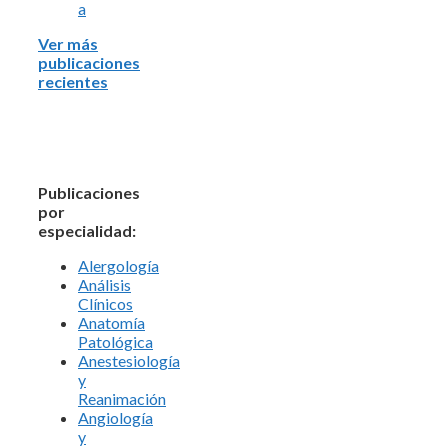
a
Ver más
publicaciones
recientes
Publicaciones
por
especialidad:
Alergología
Análisis
Clínicos
Anatomía
Patológica
Anestesiología
y
Reanimación
Angiología
y