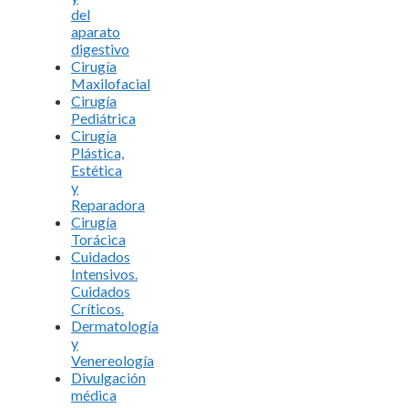
del
aparato
digestivo
Cirugía
Maxilofacial
Cirugía
Pediátrica
Cirugía
Plástica,
Estética
y
Reparadora
Cirugía
Torácica
Cuidados
Intensivos.
Cuidados
Críticos.
Dermatología
y
Venereología
Divulgación
médica