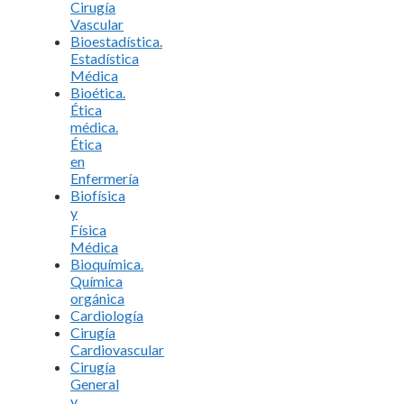
Cirugía
Vascular
Bioestadística.
Estadística
Médica
Bioética.
Ética
médica.
Ética
en
Enfermería
Biofísica
y
Física
Médica
Bioquímica.
Química
orgánica
Cardiología
Cirugía
Cardiovascular
Cirugía
General
y