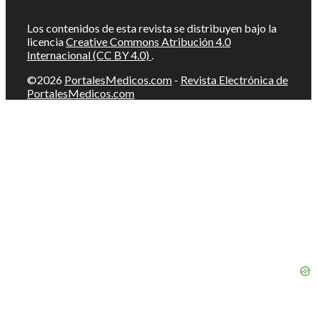
Los contenidos de esta revista se distribuyen bajo la
licencia
Creative Commons Atribución 4.0
Internacional (CC BY 4.0)
.
©2026
PortalesMedicos.com
-
Revista Electrónica de
PortalesMedicos.com