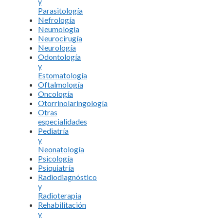
y
Parasitología
Nefrología
Neumología
Neurocirugía
Neurología
Odontología
y
Estomatología
Oftalmología
Oncología
Otorrinolaringología
Otras
especialidades
Pediatría
y
Neonatología
Psicología
Psiquiatría
Radiodiagnóstico
y
Radioterapia
Rehabilitación
y