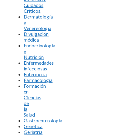
Cuidados
Críticos.
Dermatología
y
Venereología
Divulgación
médica
Endocrinología
y
Nutrición
Enfermedades
infecciosas
Enfermería
Farmacología
Formación
en
Ciencias
de
la
Salud
Gastroenterología
Genética
Geriatría