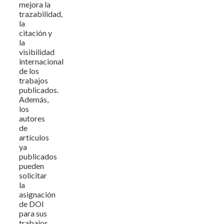
mejora la
trazabilidad,
la
citación y
la
visibilidad
internacional
de los
trabajos
publicados.
Además,
los
autores
de
artículos
ya
publicados
pueden
solicitar
la
asignación
de DOI
para sus
trabajos