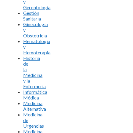
y
Gerontología
Gestión
Sanitaria
Ginecología
y
Obstetricia
Hematología
y
Hemoterapia
Historia
de
la
Medicina
y la
Enfermería
Informática
Médica
Medicina
Alternativa
Medicina
de
Urgencias
Medicina