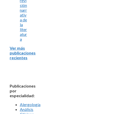
revi
sión
narr
ativ
a de
la
liter
atur
a
Ver más
publicaciones
recientes
Publicaciones
por
especialidad:
Alergología
Análisis