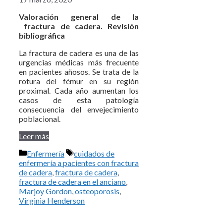
Valoración general de la
fractura de cadera. Revisión
bibliográfica
La fractura de cadera es una de las
urgencias médicas más frecuente
en pacientes añosos. Se trata de la
rotura del fémur en su región
proximal. Cada año aumentan los
casos de esta patología
consecuencia del envejecimiento
poblacional.
Leer más
Categorías
Etiquetas
Enfermería
cuidados de
enfermería a pacientes con fractura
de cadera
,
fractura de cadera
,
fractura de cadera en el anciano
,
Marjoy Gordon
,
osteoporosis
,
Virginia Henderson