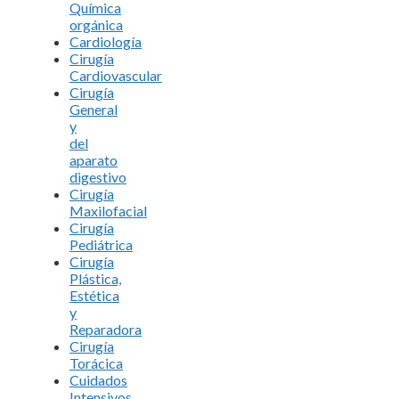
Química
orgánica
Cardiología
Cirugía
Cardiovascular
Cirugía
General
y
del
aparato
digestivo
Cirugía
Maxilofacial
Cirugía
Pediátrica
Cirugía
Plástica,
Estética
y
Reparadora
Cirugía
Torácica
Cuidados
Intensivos.