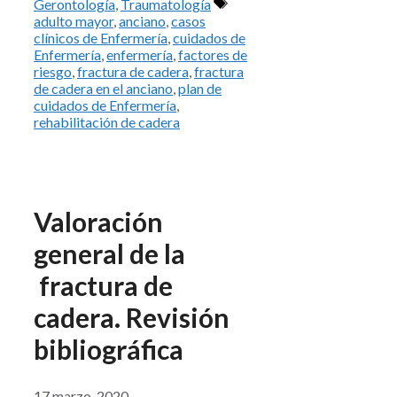
Etiquetas
Gerontología
,
Traumatología
adulto mayor
,
anciano
,
casos
clínicos de Enfermería
,
cuidados de
Enfermería
,
enfermería
,
factores de
riesgo
,
fractura de cadera
,
fractura
de cadera en el anciano
,
plan de
cuidados de Enfermería
,
rehabilitación de cadera
Valoración
general de la
fractura de
cadera. Revisión
bibliográfica
17 marzo, 2020