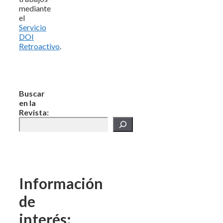
mediante
el
Servicio
DOI
Retroactivo
.
Buscar
en la
Revista:
Información
de
interés: