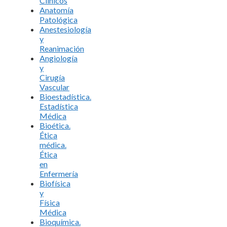
Clínicos
Anatomía
Patológica
Anestesiología
y
Reanimación
Angiología
y
Cirugía
Vascular
Bioestadística.
Estadística
Médica
Bioética.
Ética
médica.
Ética
en
Enfermería
Biofísica
y
Física
Médica
Bioquímica.