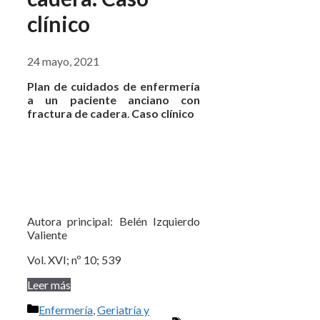
clínico
24 mayo, 2021
Plan de cuidados de enfermería
a un paciente anciano con
fractura de cadera
.
Caso clínico
Autora principal: Belén Izquierdo
Valiente
Vol. XVI; nº 10; 539
Leer más
Categorías
Enfermería
,
Geriatría y