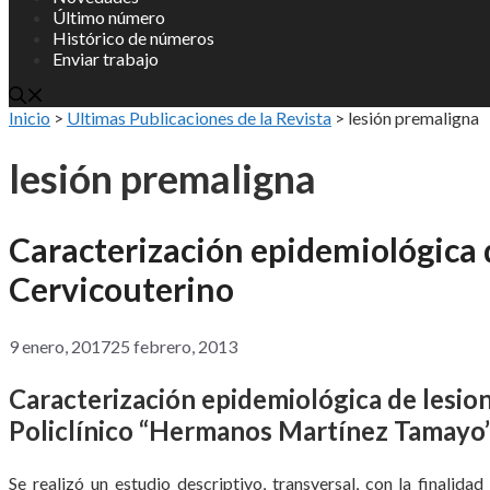
Último número
Histórico de números
Enviar trabajo
Inicio
>
Ultimas Publicaciones de la Revista
>
lesión premaligna
lesión premaligna
Caracterización epidemiológica 
Cervicouterino
9 enero, 2017
25 febrero, 2013
Caracterización epidemiológica de lesio
Policlínico “Hermanos Martínez Tamayo”
Se realizó un estudio descriptivo, transversal, con la finalida