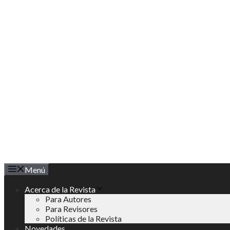
Saltar
al
contenido
Menú
Acerca de la Revista
Para Autores
Para Revisores
Políticas de la Revista
Novedades