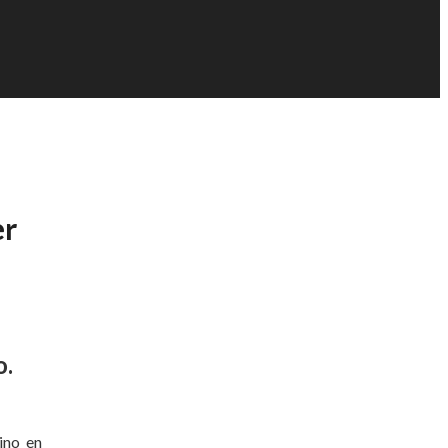
er
o.
ino en