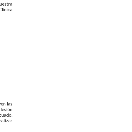
uestra
línica
yen las
lesión
cuado.
alizar