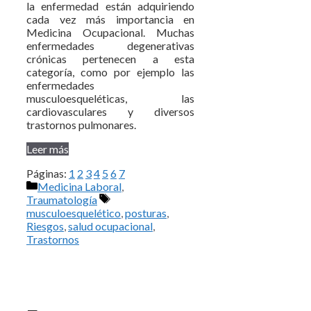
la enfermedad están adquiriendo
cada vez más importancia en
Medicina Ocupacional. Muchas
enfermedades degenerativas
crónicas pertenecen a esta
categoría, como por ejemplo las
enfermedades
musculoesqueléticas, las
cardiovasculares y diversos
trastornos pulmonares.
Leer más
Páginas:
1
2
3
4
5
6
7
Categorías
Medicina Laboral
,
Etiquetas
Traumatología
musculoesquelético
,
posturas
,
Riesgos
,
salud ocupacional
,
Trastornos