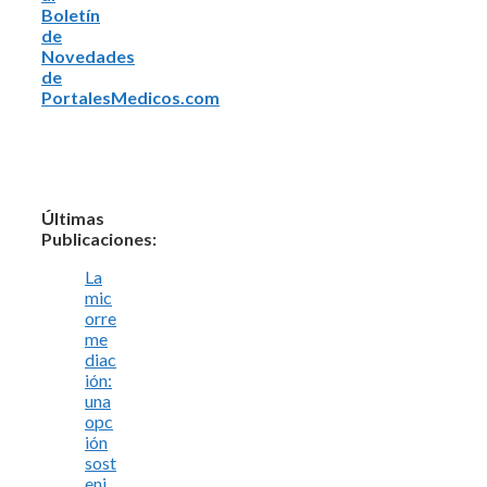
Boletín
de
Novedades
de
PortalesMedicos.com
Últimas
Publicaciones:
La
mic
orre
me
diac
ión:
una
opc
ión
sost
eni