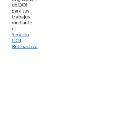
de DOI
para sus
trabajos
mediante
el
Servicio
DOI
Retroactivo
.