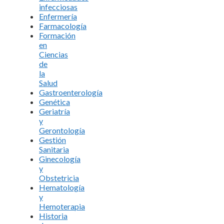
infecciosas
Enfermería
Farmacología
Formación
en
Ciencias
de
la
Salud
Gastroenterología
Genética
Geriatría
y
Gerontología
Gestión
Sanitaria
Ginecología
y
Obstetricia
Hematología
y
Hemoterapia
Historia