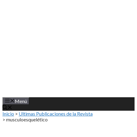
Saltar
al
contenido
Menú
Inicio
>
Ultimas Publicaciones de la Revista
>
musculoesquelético