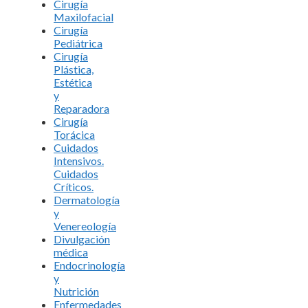
Cirugía
Maxilofacial
Cirugía
Pediátrica
Cirugía
Plástica,
Estética
y
Reparadora
Cirugía
Torácica
Cuidados
Intensivos.
Cuidados
Críticos.
Dermatología
y
Venereología
Divulgación
médica
Endocrinología
y
Nutrición
Enfermedades