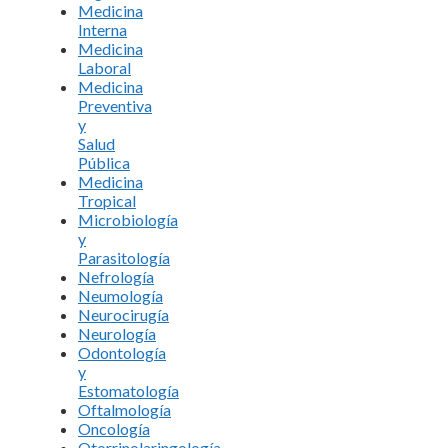
Medicina
Interna
Medicina
Laboral
Medicina
Preventiva
y
Salud
Pública
Medicina
Tropical
Microbiología
y
Parasitología
Nefrología
Neumología
Neurocirugía
Neurología
Odontología
y
Estomatología
Oftalmología
Oncología
Otorrinolaringología