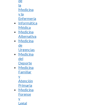
de
la
Medicina
y la
Enfermería
Informática
Médica
Medicina
Alternativa
Medicina
de
Urgencias
Medicina
del
Deporte
Medicina
Familiar
y
Atención
Primaria
Medicina
Forense
y
Legal