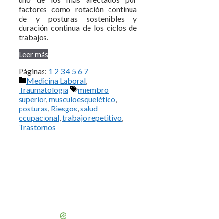
factores como rotación continua
de y posturas sostenibles y
duración continua de los ciclos de
trabajos.
Leer más
Páginas:
1
2
3
4
5
6
7
Categorías
Medicina Laboral
,
Etiquetas
Traumatología
miembro
superior
,
musculoesquelético
,
posturas
,
Riesgos
,
salud
ocupacional
,
trabajo repetitivo
,
Trastornos