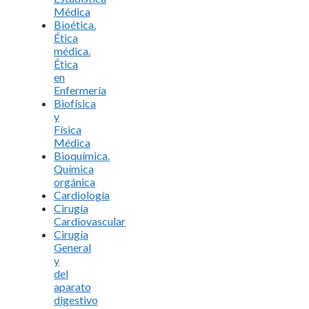
Médica
Bioética.
Ética
médica.
Ética
en
Enfermería
Biofísica
y
Física
Médica
Bioquímica.
Química
orgánica
Cardiología
Cirugía
Cardiovascular
Cirugía
General
y
del
aparato
digestivo