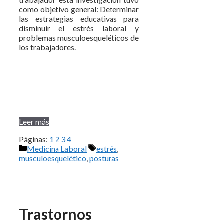
como objetivo general: Determinar
las estrategias educativas para
disminuir el estrés laboral y
problemas musculoesqueléticos de
los trabajadores.
Leer más
Páginas:
1
2
3
4
Categorías
Etiquetas
Medicina Laboral
estrés
,
musculoesquelético
,
posturas
Trastornos