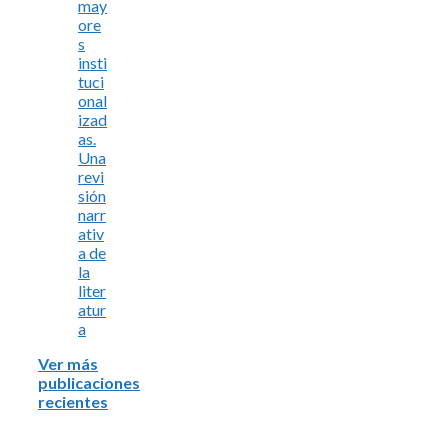
may
ore
s
insti
tuci
onal
izad
as.
Una
revi
sión
narr
ativ
a de
la
liter
atur
a
Ver más
publicaciones
recientes