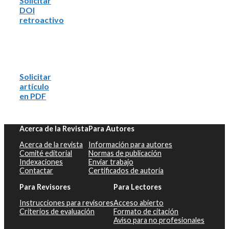
Solicitar
DOI
retroactivo
Solicitar
artículo
en PDF
Acerca de la Revista
Para Autores
Acerca de la revista
Información para autores
Comité editorial
Normas de publicación
Indexaciones
Enviar trabajo
Contactar
Certificados de autoría
Para Revisores
Para Lectores
Instrucciones para revisores
Acceso abierto
Criterios de evaluación
Formato de citación
Aviso para no profesionales