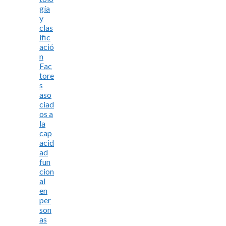
gía
y
clas
ific
ació
n
Fac
tore
s
aso
ciad
os a
la
cap
acid
ad
fun
cion
al
en
per
son
as