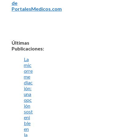
de
PortalesMedicos.com
Últimas
Publicaciones:
La
mic
orre
me
diac
ión:
una
opc
ión
sost
eni
ble
en
la