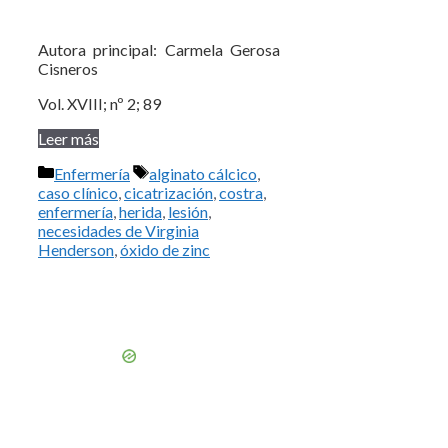
Autora principal: Carmela Gerosa
Cisneros
Vol. XVIII; nº 2; 89
Leer más
Categorías
Etiquetas
Enfermería
alginato cálcico
,
caso clínico
,
cicatrización
,
costra
,
enfermería
,
herida
,
lesión
,
necesidades de Virginia
Henderson
,
óxido de zinc