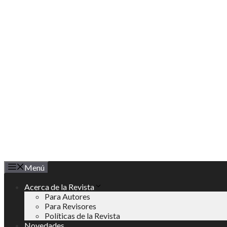
Saltar
al
contenido
Menú
Acerca de la Revista
Para Autores
Para Revisores
Políticas de la Revista
Novedades