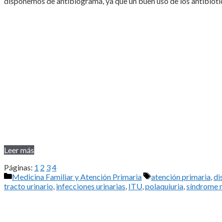
disponemos de antibiograma, ya que un buen uso de los antibiótic
Leer más
Páginas:
1
2
3
4
Categorías
Etiquetas
Medicina Familiar y Atención Primaria
atención primaria
,
di
tracto urinario
,
infecciones urinarias
,
ITU
,
polaquiuria
,
síndrome 