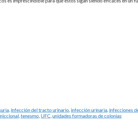
os es imprescindible para que estos sigan siendo eficaces en un fu
suria
,
infección del tracto urinario
,
infección urinaria
,
infecciones d
miccional
,
tenesmo
,
UFC
,
unidades formadoras de colonias