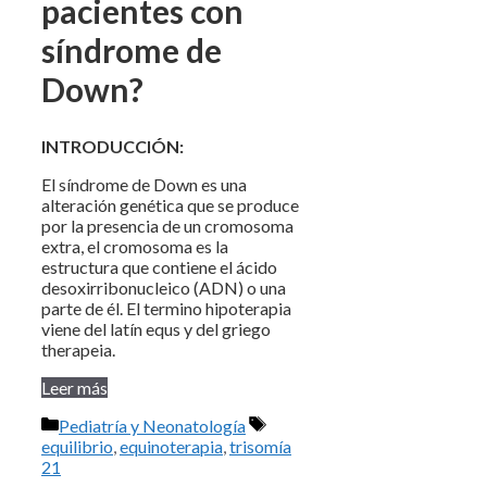
pacientes con
síndrome de
Down?
INTRODUCCIÓN:
El síndrome de Down es una
alteración genética que se produce
por la presencia de un cromosoma
extra, el cromosoma es la
estructura que contiene el ácido
desoxirribonucleico (ADN) o una
parte de él. El termino hipoterapia
viene del latín equs y del griego
therapeia.
Leer más
Categorías
Etiquetas
Pediatría y Neonatología
equilibrio
,
equinoterapia
,
trisomía
21