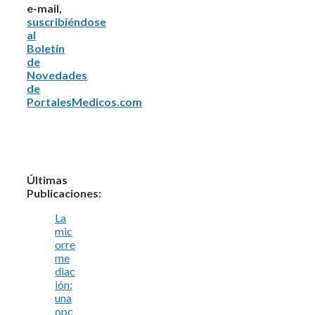
e-mail,
suscribiéndose
al
Boletín
de
Novedades
de
PortalesMedicos.com
Últimas
Publicaciones:
La
mic
orre
me
diac
ión:
una
opc