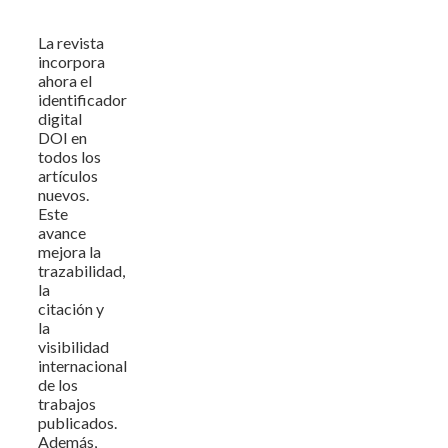
La revista
incorpora
ahora el
identificador
digital
DOI en
todos los
artículos
nuevos.
Este
avance
mejora la
trazabilidad,
la
citación y
la
visibilidad
internacional
de los
trabajos
publicados.
Además,