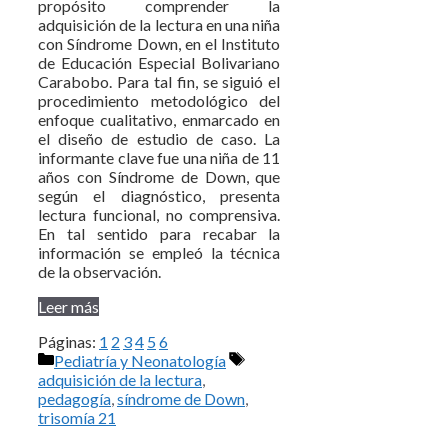
propósito comprender la
adquisición de la lectura en una niña
con Síndrome Down, en el Instituto
de Educación Especial Bolivariano
Carabobo. Para tal fin, se siguió el
procedimiento metodológico del
enfoque cualitativo, enmarcado en
el diseño de estudio de caso. La
informante clave fue una niña de 11
años con Síndrome de Down, que
según el diagnóstico, presenta
lectura funcional, no comprensiva.
En tal sentido para recabar la
información se empleó la técnica
de la observación.
Leer más
Páginas:
1
2
3
4
5
6
Categorías
Etiquetas
Pediatría y Neonatología
adquisición de la lectura
,
pedagogía
,
síndrome de Down
,
trisomía 21