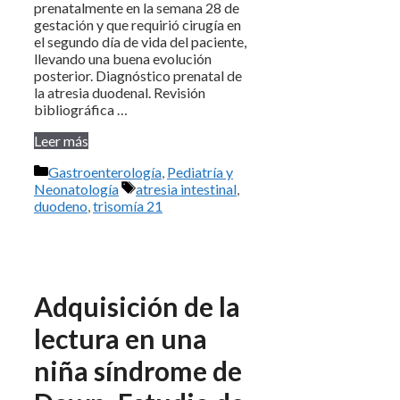
prenatalmente en la semana 28 de
gestación y que requirió cirugía en
el segundo día de vida del paciente,
llevando una buena evolución
posterior. Diagnóstico prenatal de
la atresia duodenal. Revisión
bibliográfica …
Leer más
Categorías
Gastroenterología
,
Pediatría y
Etiquetas
Neonatología
atresia intestinal
,
duodeno
,
trisomía 21
Adquisición de la
lectura en una
niña síndrome de