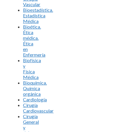
Vascular
Bioestadística.
Estadística
Médica
Bioética.
Ética
médica.
Ética
en
Enfermería
Biofísica
y
Física
Médica
Bioquímica.
Química
orgánica
Cardiología
Cirugía
Cardiovascular
Cirugía
General
y