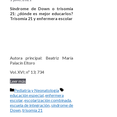
Síndrome de Down o trisomía
21: ¿dónde es mejor educarlos?
Trisomía 21 y enfermera escolar
Autora principal: Beatriz María
Palacín Eltoro
Vol. XVI; nº 13; 734
Leer más
Categorías
Etiquetas
Pediatría y Neonatología
educación especial
,
enfermera
escolar
,
escolarización combinada
,
escuela de integración
,
síndrome de
Down
,
trisomía 21