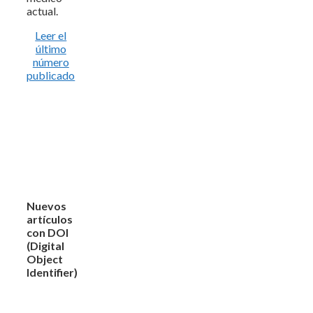
actual.
Leer el
último
número
publicado
Nuevos
artículos
con DOI
(Digital
Object
Identifier)