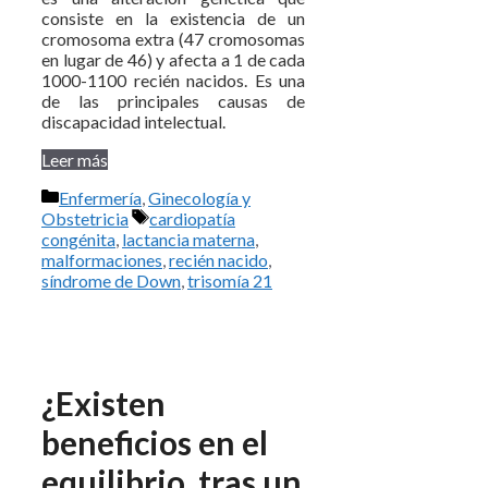
consiste en la existencia de un
cromosoma extra (47 cromosomas
en lugar de 46) y afecta a 1 de cada
1000-1100 recién nacidos. Es una
de las principales causas de
discapacidad intelectual.
Leer más
Categorías
Enfermería
,
Ginecología y
Etiquetas
Obstetricia
cardiopatía
congénita
,
lactancia materna
,
malformaciones
,
recién nacido
,
síndrome de Down
,
trisomía 21
¿Existen
beneficios en el
equilibrio, tras un