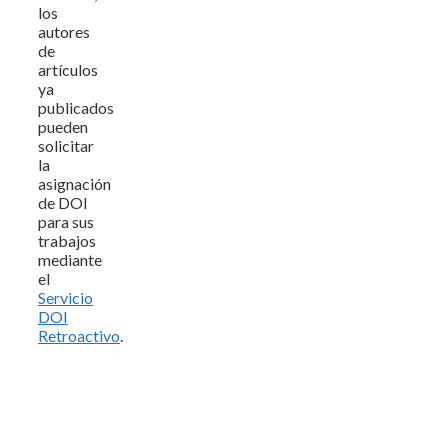
los
autores
de
artículos
ya
publicados
pueden
solicitar
la
asignación
de DOI
para sus
trabajos
mediante
el
Servicio
DOI
Retroactivo
.