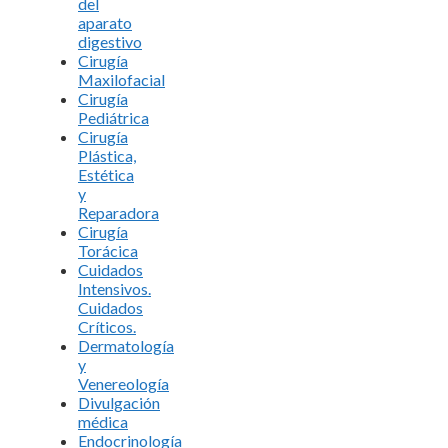
del
aparato
digestivo
Cirugía
Maxilofacial
Cirugía
Pediátrica
Cirugía
Plástica,
Estética
y
Reparadora
Cirugía
Torácica
Cuidados
Intensivos.
Cuidados
Críticos.
Dermatología
y
Venereología
Divulgación
médica
Endocrinología