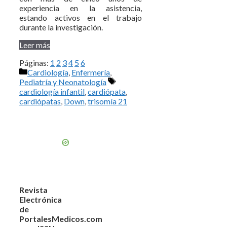
experiencia en la asistencia,
estando activos en el trabajo
durante la investigación.
Leer más
Páginas:
1
2
3
4
5
6
Categorías
Cardiología
,
Enfermería
,
Etiquetas
Pediatría y Neonatología
cardiología infantil
,
cardiópata
,
cardiópatas
,
Down
,
trisomía 21
Revista
Electrónica
de
PortalesMedicos.com