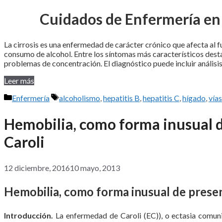
Cuidados de Enfermería en 
La cirrosis es una enfermedad de carácter crónico que afecta al
consumo de alcohol. Entre los síntomas más característicos destac
problemas de concentración. El diagnóstico puede incluir análisis 
Leer más
Categorías
Etiquetas
Enfermería
alcoholismo
,
hepatitis B
,
hepatitis C
,
hígado
,
vías
Hemobilia, como forma inusual 
Caroli
12 diciembre, 2016
10 mayo, 2013
Hemobilia, como forma inusual de presen
Introducción.
La enfermedad de Caroli (EC)), o ectasia comuni