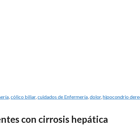
mería
,
cólico biliar
,
cuidados de Enfermería
,
dolor
,
hipocondrio der
ntes con cirrosis hepática