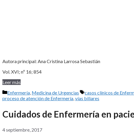
Autora principal: Ana Cristina Larrosa Sebastián
Vol. XVI; nº 16; 854
Leer más
Categorías
Etiquetas
Enfermería
,
Medicina de Urgencias
casos clínicos de Enfer
proceso de atención de Enfermería
,
vías biliares
Cuidados de Enfermería en pacie
4 septiembre, 2017