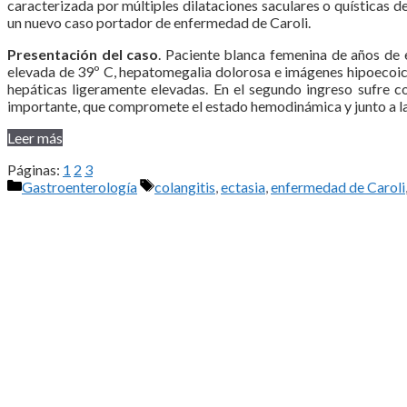
caracterizada por múltiples dilataciones saculares o quísticas de
un nuevo caso portador de enfermedad de Caroli.
Presentación del caso
. Paciente blanca femenina de años de 
elevada de 39º C, hepatomegalia dolorosa e imágenes hipoecoica
hepáticas ligeramente elevadas. En el segundo ingreso sufre c
importante, que compromete el estado hemodinámica y junto a la se
Leer más
Páginas:
1
2
3
Categorías
Etiquetas
Gastroenterología
colangitis
,
ectasia
,
enfermedad de Caroli