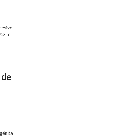
cesivo
iga y
 de
génita