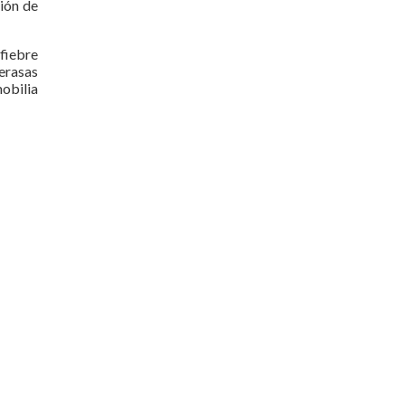
ción de
fiebre
erasas
obilia