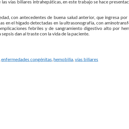
 las vías biliares intrahepáticas, en este trabajo se hace presenta
edad, con antecedentes de buena salud anterior, que ingresa por 
s en el hígado detectadas en la ultrasonografía, con aminotransf
omplicaciones febriles y de sangramiento digestivo alto por hem
psis dan al traste con la vida de la paciente.
,
enfermedades congénitas
,
hemobilia
,
vías biliares