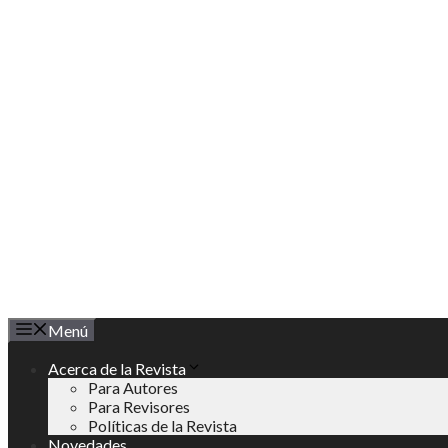
Saltar
al
contenido
Menú
Acerca de la Revista
Para Autores
Para Revisores
Políticas de la Revista
Novedades