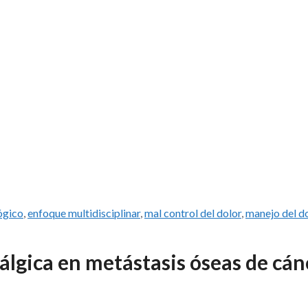
ógico
,
enfoque multidisciplinar
,
mal control del dolor
,
manejo del d
álgica en metástasis óseas de cán