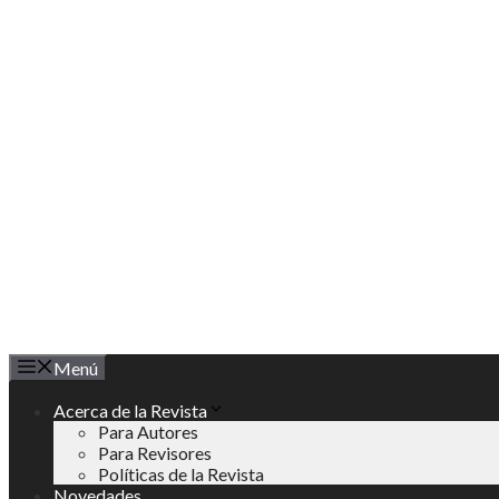
Saltar
al
contenido
Menú
Acerca de la Revista
Para Autores
Para Revisores
Políticas de la Revista
Novedades