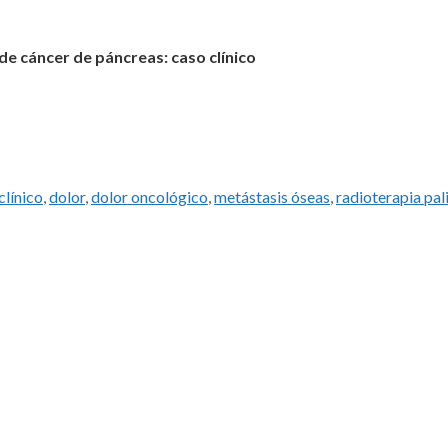
de cáncer de páncreas: caso clínico
clínico
,
dolor
,
dolor oncológico
,
metástasis óseas
,
radioterapia pal