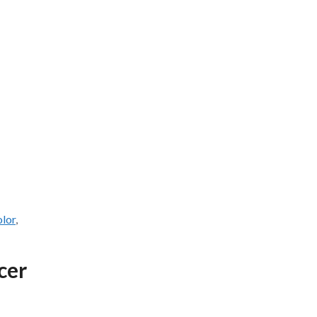
olor
,
cer