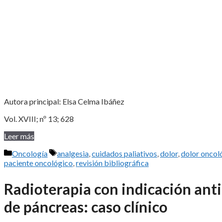
Autora principal: Elsa Celma Ibáñez
Vol. XVIII; nº 13; 628
Leer más
Categorías
Etiquetas
Oncología
analgesia
,
cuidados paliativos
,
dolor
,
dolor oncol
paciente oncológico
,
revisión bibliográfica
Radioterapia con indicación anti
de páncreas: caso clínico