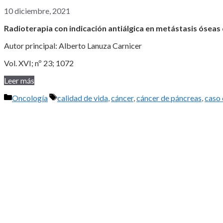
10 diciembre, 2021
Radioterapia con indicación antiálgica en metástasis óseas 
Autor principal: Alberto Lanuza Carnicer
Vol. XVI; nº 23; 1072
Leer más
Categorías
Etiquetas
Oncología
calidad de vida
,
cáncer
,
cáncer de páncreas
,
caso 