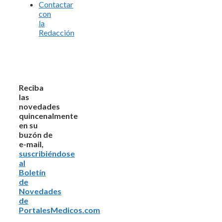
Contactar
con
la
Redacción
Reciba
las
novedades
quincenalmente
en su
buzón de
e-mail,
suscribiéndose
al
Boletín
de
Novedades
de
PortalesMedicos.com