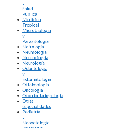
y
Salud
Pública
Medicina
Tropical
Microbiología
y
Parasitología
Nefrología
Neumología
Neurocirugía
Neurología
Odontología
y
Estomatología
Oftalmología
Oncología
Otorrinolaringología
Otras
especialidades
Pediatría
y
Neonatología
Psicología