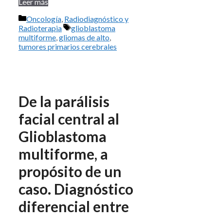
Leer más
Categorías
Oncología
,
Radiodiagnóstico y
Etiquetas
Radioterapia
glioblastoma
multiforme
,
gliomas de alto
,
tumores primarios cerebrales
De la parálisis
facial central al
Glioblastoma
multiforme, a
propósito de un
caso. Diagnóstico
diferencial entre