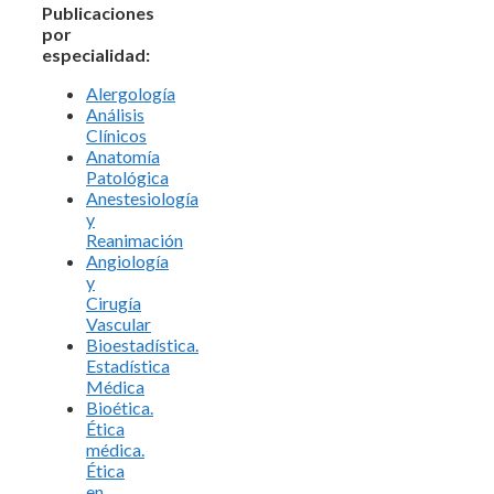
Publicaciones
por
especialidad:
Alergología
Análisis
Clínicos
Anatomía
Patológica
Anestesiología
y
Reanimación
Angiología
y
Cirugía
Vascular
Bioestadística.
Estadística
Médica
Bioética.
Ética
médica.
Ética
en