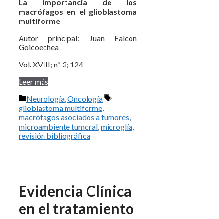
La importancia de los
macrófagos en el glioblastoma
multiforme
Autor principal: Juan Falcón
Goicoechea
Vol. XVIII; nº 3; 124
Leer más
Categorías
Etiquetas
Neurología
,
Oncología
glioblastoma multiforme
,
macrófagos asociados a tumores
,
microambiente tumoral
,
microglía
,
revisión bibliográfica
Evidencia Clínica
en el tratamiento