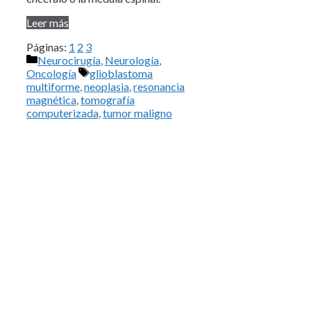
Leer más
Páginas:
1
2
3
Categorías
Neurocirugía
,
Neurología
,
Etiquetas
Oncología
glioblastoma
multiforme
,
neoplasia
,
resonancia
magnética
,
tomografía
computerizada
,
tumor maligno