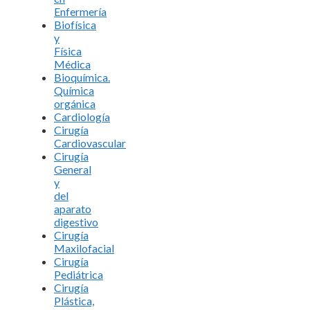
Enfermería
Biofísica
y
Física
Médica
Bioquímica.
Química
orgánica
Cardiología
Cirugía
Cardiovascular
Cirugía
General
y
del
aparato
digestivo
Cirugía
Maxilofacial
Cirugía
Pediátrica
Cirugía
Plástica,