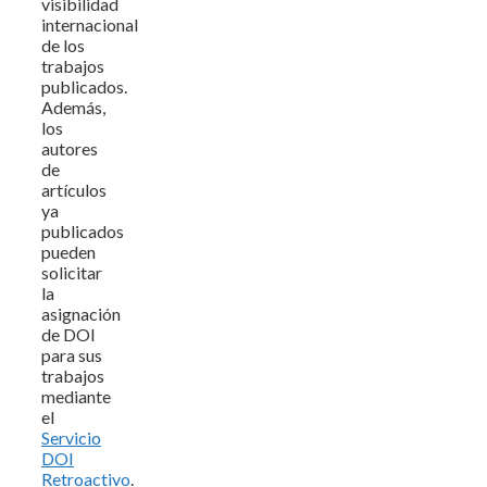
visibilidad
internacional
de los
trabajos
publicados.
Además,
los
autores
de
artículos
ya
publicados
pueden
solicitar
la
asignación
de DOI
para sus
trabajos
mediante
el
Servicio
DOI
Retroactivo
.