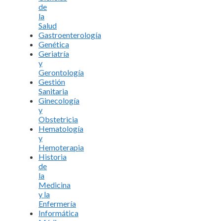
de
la
Salud
Gastroenterología
Genética
Geriatría
y
Gerontología
Gestión
Sanitaria
Ginecología
y
Obstetricia
Hematología
y
Hemoterapia
Historia
de
la
Medicina
y la
Enfermería
Informática