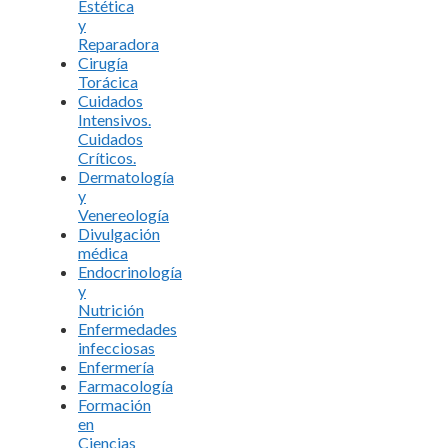
Estética
y
Reparadora
Cirugía
Torácica
Cuidados
Intensivos.
Cuidados
Críticos.
Dermatología
y
Venereología
Divulgación
médica
Endocrinología
y
Nutrición
Enfermedades
infecciosas
Enfermería
Farmacología
Formación
en
Ciencias