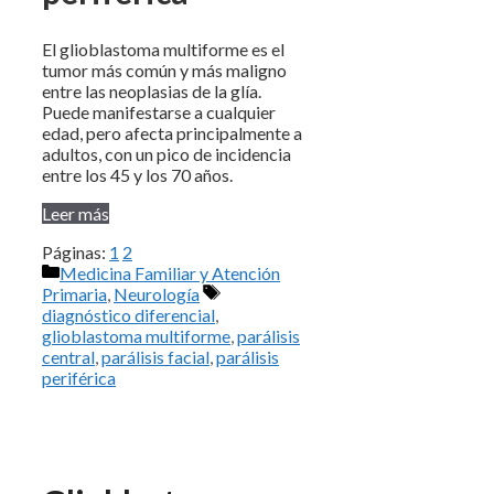
El glioblastoma multiforme es el
tumor más común y más maligno
entre las neoplasias de la glía.
Puede manifestarse a cualquier
edad, pero afecta principalmente a
adultos, con un pico de incidencia
entre los 45 y los 70 años.
Leer más
Páginas:
1
2
Categorías
Medicina Familiar y Atención
Etiquetas
Primaria
,
Neurología
diagnóstico diferencial
,
glioblastoma multiforme
,
parálisis
central
,
parálisis facial
,
parálisis
periférica