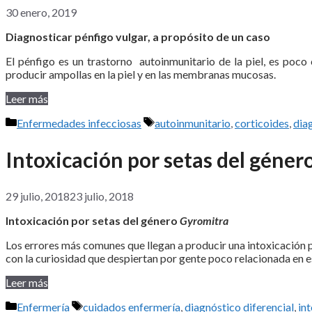
30 enero, 2019
Diagnosticar pénfigo vulgar, a propósito de un caso
El pénfigo es un trastorno autoinmunitario de la piel, es poco
producir ampollas en la piel y en las membranas mucosas.
Leer más
Categorías
Etiquetas
Enfermedades infecciosas
autoinmunitario
,
corticoides
,
dia
Intoxicación por setas del géne
29 julio, 2018
23 julio, 2018
Intoxicación por setas del género
Gyromitra
Los errores más comunes que llegan a producir una intoxicación 
con la curiosidad que despiertan por gente poco relacionada en 
Leer más
Categorías
Etiquetas
Enfermería
cuidados enfermería
,
diagnóstico diferencial
,
in