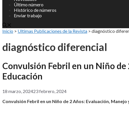
Último número
Histórico de números
Enviar trabajo
Inicio
>
Ultimas Publicaciones de la Revista
>
diagnóstico diferen
diagnóstico diferencial
Convulsión Febril en un Niño de
Educación
18 marzo, 2024
23 febrero, 2024
Convulsión Febril en un Niñ
o de 2 A
ños: Evaluación, Manejo 