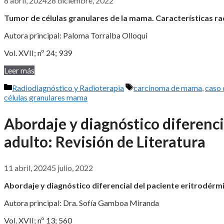
8 abril, 2024
28 diciembre, 2022
Tumor de células granulares de la mama. Características ra
Autora principal: Paloma Torralba Olloqui
Vol. XVII; nº 24; 939
Leer más
Categorías
Etiquetas
Radiodiagnóstico y Radioterapia
carcinoma de mama
,
caso 
células granulares mama
Abordaje y diagnóstico diferenci
adulto: Revisión de Literatura
11 abril, 2024
5 julio, 2022
Abordaje y diagnóstico diferencial del paciente eritrodérmi
Autora principal: Dra. Sofía Gamboa Miranda
Vol. XVII; nº 13; 560