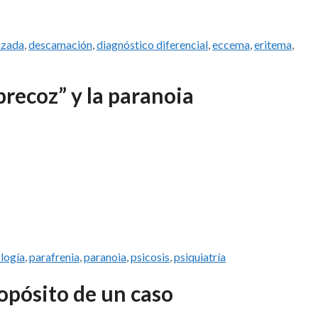
izada
,
descamación
,
diagnóstico diferencial
,
eccema
,
eritema
,
precoz” y la paranoia
logía
,
parafrenia
,
paranoia
,
psicosis
,
psiquiatría
ropósito de un caso