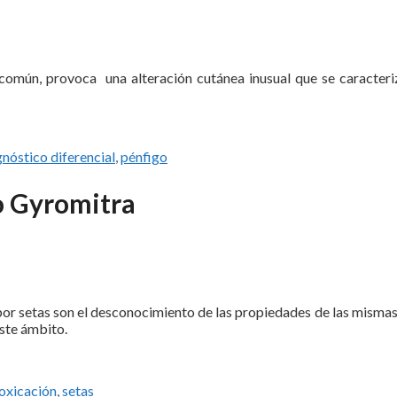
 común, provoca una alteración cutánea inusual que se caracteri
gnóstico diferencial
,
pénfigo
ro Gyromitra
por setas son el desconocimiento de las propiedades de las mismas
este ámbito.
toxicación
,
setas