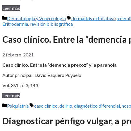
Leer más
Categorías
Etiquetas
Dermatología y Venereología
dermatitis exfoliativa general
Eritrodermia
,
revisión bibliográfica
Caso clínico. Entre la “demencia 
2 febrero, 2021
Caso clínico. Entre la “demencia precoz” y la paranoia
Autor principal: David Vaquero Puyuelo
Vol. XVI; nº 3; 143
Leer más
Categorías
Etiquetas
Psiquiatría
caso clínico
,
delirio
,
diagnóstico diferencial
,
noso
Diagnosticar pénfigo vulgar, a p