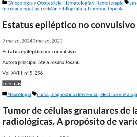
Categorías
Eti
Ginecología y Obstetricia
,
Hematología y Hemoterapia
cas
microangiopatías
,
revisión bibliográfica
,
trombocitopenia
Estatus epiléptico no convulsivo
7 marzo, 2024
3 marzo, 2023
Estatus epiléptico no convulsivo
Autora principal: Stela Josanu Josanu
Vol. XVIII; nº 5; 256
Leer más
Categorías
Etiquetas
Neurología
coma
,
diagnóstico diferencial
,
electroencefalo
Tumor de células granulares de l
radiológicas. A propósito de vari