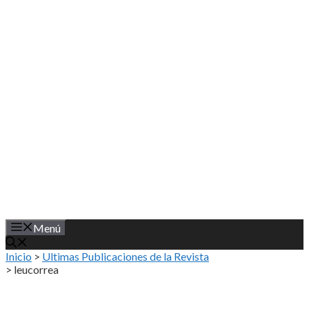
Saltar
al
contenido
Menú
Inicio
>
Ultimas Publicaciones de la Revista
>
leucorrea