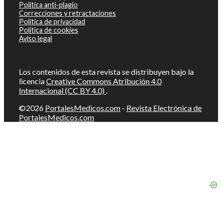
Política anti-plagio
Correcciones y retractaciones
Política de privacidad
Política de cookies
Aviso legal
Los contenidos de esta revista se distribuyen bajo la
licencia
Creative Commons Atribución 4.0
Internacional (CC BY 4.0)
.
©2026
PortalesMedicos.com
-
Revista Electrónica de
PortalesMedicos.com