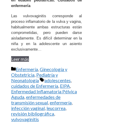
en edades pediátricas. Cuidados de
enfermería
Las vulvovaginitis corresponde al
proceso inflamatorio de la vulva y vagina,
habitualmente ambas estructuras están
comprometidas, pero pueden darse
aisladamente. Es difícil determinar en la
niña y en la adolescente un asiento
exclusivamente…
Leer más
Categorías
Enfermería
,
Ginecología y
Obstetricia
,
Pediatría y
Etiquetas
Neonatología
adolescentes
,
cuidados de Enfermería
,
EIPA
,
Enfermedad Inflamatoria Pélvica
Aguda
,
enfermedades de
transmisión sexual
,
enfermería
,
infección vaginal
,
leucorrea
,
revisión bibliográfica
,
vulvovaginitis