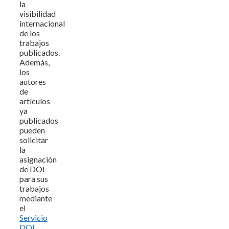
la
visibilidad
internacional
de los
trabajos
publicados.
Además,
los
autores
de
artículos
ya
publicados
pueden
solicitar
la
asignación
de DOI
para sus
trabajos
mediante
el
Servicio
DOI