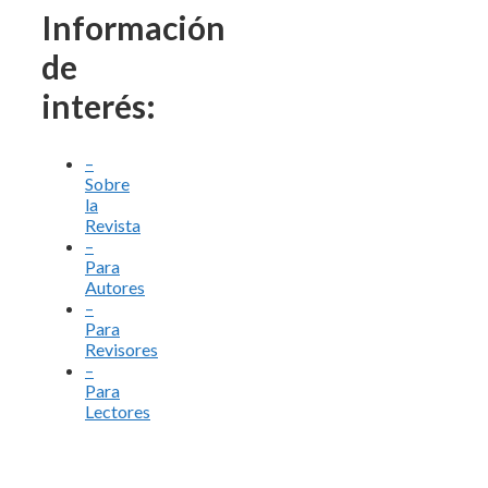
Información
de
interés:
–
Sobre
la
Revista
–
Para
Autores
–
Para
Revisores
–
Para
Lectores