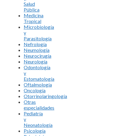
Salud
Pública
Medicina
Tropical
Microbiología
y
Parasitología
Nefrología
Neumología
Neurocirugía
Neurología
Odontología
y
Estomatología
Oftalmología
Oncología
Otorrinolaringología
Otras
especialidades
Pediatría
y
Neonatología
Psicología