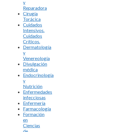
y
Reparadora
Cirugía
Torácica
Cuidados
Intensivos.
Cuidados
Críticos.
Dermatología
y
Venereología
Divulgación
médica
Endocrinología
y
Nutrición
Enfermedades
infecciosas
Enfermería
Farmacología
Formación
en
Ciencias
de