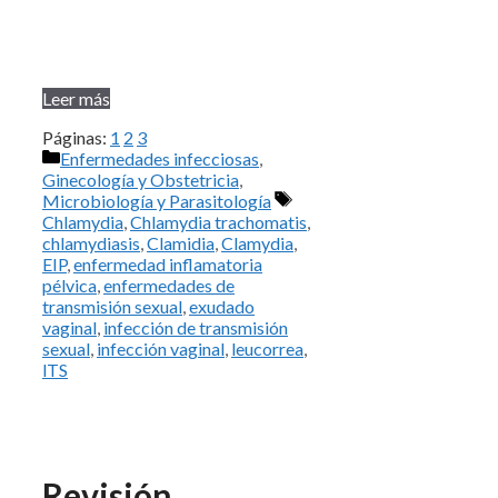
Leer más
Páginas:
1
2
3
Categorías
Enfermedades infecciosas
,
Ginecología y Obstetricia
,
Etiquetas
Microbiología y Parasitología
Chlamydia
,
Chlamydia trachomatis
,
chlamydiasis
,
Clamidia
,
Clamydia
,
EIP
,
enfermedad inflamatoria
pélvica
,
enfermedades de
transmisión sexual
,
exudado
vaginal
,
infección de transmisión
sexual
,
infección vaginal
,
leucorrea
,
lTS
Revisión