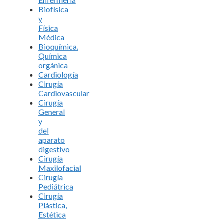
Biofísica
y
Física
Médica
Bioquímica.
Química
orgánica
Cardiología
Cirugía
Cardiovascular
Cirugía
General
y
del
aparato
digestivo
Cirugía
Maxilofacial
Cirugía
Pediátrica
Cirugía
Plástica,
Estética