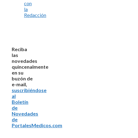
con
la
Redacción
Reciba
las
novedades
quincenalmente
en su
buzón de
e-mail,
suscribiéndose
al
Boletín
de
Novedades
de
PortalesMedicos.com