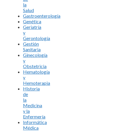
la
Salud
Gastroenterología
Genética
Geriatría
y
Gerontología
Gestión
Sanitaria
Ginecología
y
Obstetricia
Hematología
y
Hemoterapia
Historia
de
la
Medicina
y la
Enfermería
Informática
Médica