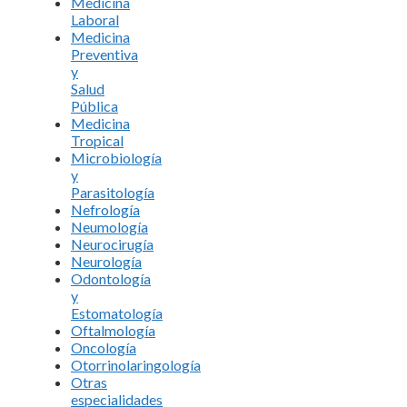
Medicina
Laboral
Medicina
Preventiva
y
Salud
Pública
Medicina
Tropical
Microbiología
y
Parasitología
Nefrología
Neumología
Neurocirugía
Neurología
Odontología
y
Estomatología
Oftalmología
Oncología
Otorrinolaringología
Otras
especialidades