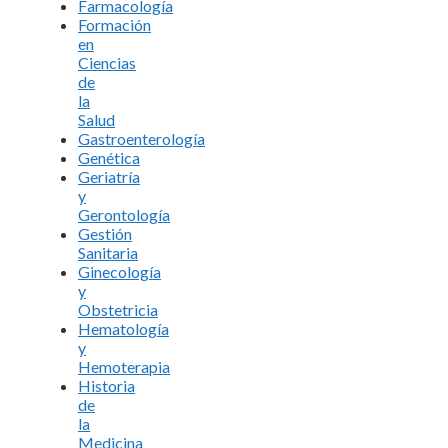
Farmacología
Formación
en
Ciencias
de
la
Salud
Gastroenterología
Genética
Geriatría
y
Gerontología
Gestión
Sanitaria
Ginecología
y
Obstetricia
Hematología
y
Hemoterapia
Historia
de
la
Medicina