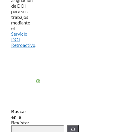
asignación
de DOI
para sus
trabajos
mediante
el
Servicio
DOI
Retroactivo
.
Buscar
en la
Revista: