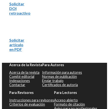
Solicitar
DOI
retroactivo
Solicitar
artículo
en PDF
Acerca de la Revista
Para Autores
Acerca de la revista
Información para autores
Comité editorial
Normas de publicación
Indexaciones
Enviar trabajo
Contactar
Certificados de autoría
Para Revisores
Para Lectores
Instrucciones para revisores
Acceso abierto
Criterios de evaluación
Formato de citación
Aviso para no profesionales