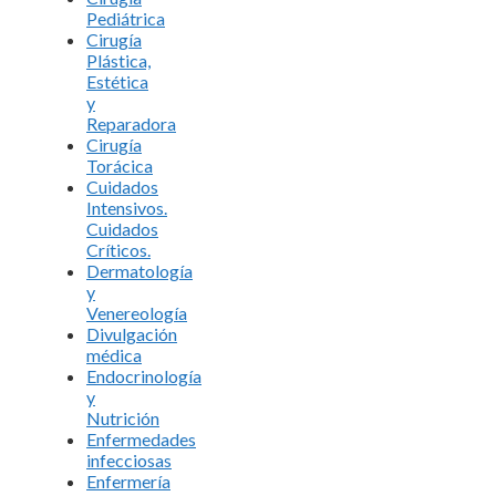
Pediátrica
Cirugía
Plástica,
Estética
y
Reparadora
Cirugía
Torácica
Cuidados
Intensivos.
Cuidados
Críticos.
Dermatología
y
Venereología
Divulgación
médica
Endocrinología
y
Nutrición
Enfermedades
infecciosas
Enfermería