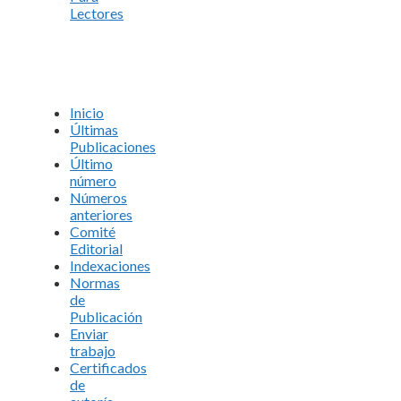
Lectores
Inicio
Últimas
Publicaciones
Último
número
Números
anteriores
Comité
Editorial
Indexaciones
Normas
de
Publicación
Enviar
trabajo
Certificados
de