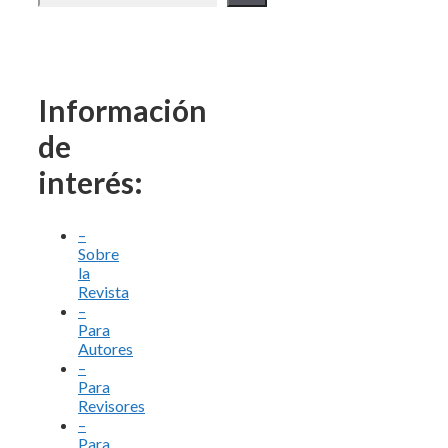
Información
de
interés:
–
Sobre
la
Revista
–
Para
Autores
–
Para
Revisores
–
Para