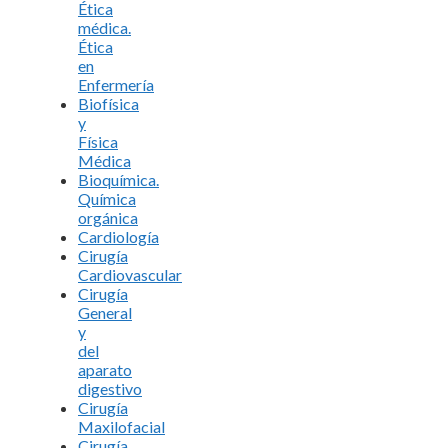
Ética
médica.
Ética
en
Enfermería
Biofísica
y
Física
Médica
Bioquímica.
Química
orgánica
Cardiología
Cirugía
Cardiovascular
Cirugía
General
y
del
aparato
digestivo
Cirugía
Maxilofacial
Cirugía