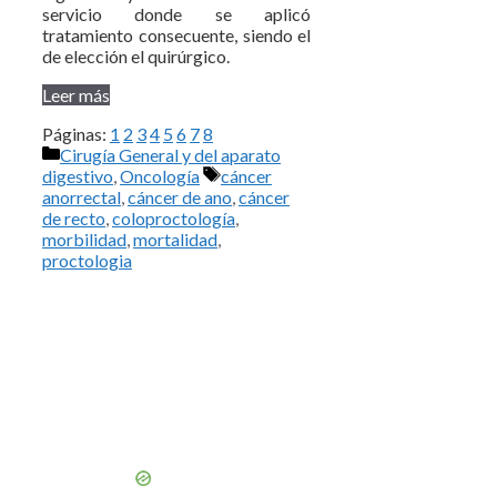
servicio donde se aplicó
tratamiento consecuente, siendo el
de elección el quirúrgico.
Leer más
Páginas:
1
2
3
4
5
6
7
8
Categorías
Cirugía General y del aparato
Etiquetas
digestivo
,
Oncología
cáncer
anorrectal
,
cáncer de ano
,
cáncer
de recto
,
coloproctología
,
morbilidad
,
mortalidad
,
proctologia