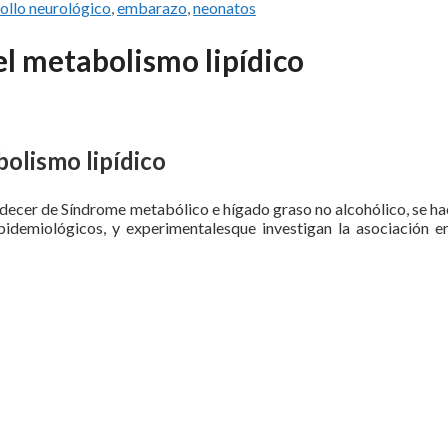
ollo neurológico
,
embarazo
,
neonatos
el metabolismo lipídico
bolismo lipídico
adecer de Síndrome metabólico e hígado graso no alcohólico, se ha
 epidemiológicos, y experimentalesque investigan la asociación en