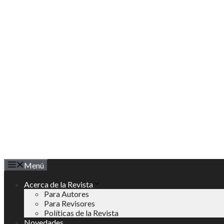
Saltar
al
contenido
Menú
Acerca de la Revista
Para Autores
Para Revisores
Políticas de la Revista
Novedades