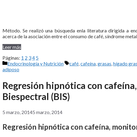
Método. Se realizó una búsqueda enla literatura dirigida a enc
acerca de la asociación entre el consumo de café, síndrome meta
Leer más
Páginas:
1
2
3
4
5
Categorías
Etiquetas
Endocrinología y Nutrición
café
,
cafeína
,
grasas
,
hígado gras
adiposo
Regresión hipnótica con cafeína
Biespectral (BIS)
5 marzo, 2014
5 marzo, 2014
Regresión hipnótica con cafeína, monitor