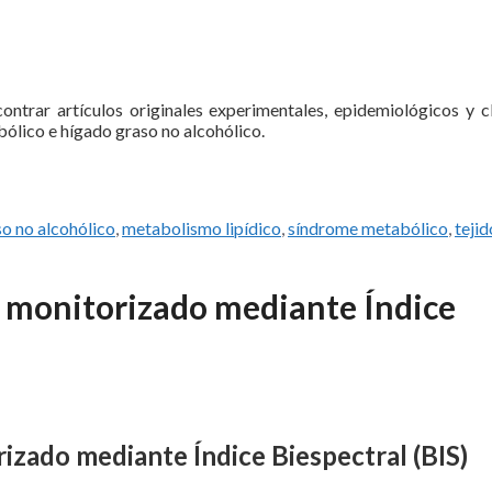
ontrar artículos originales experimentales, epidemiológicos y cl
bólico e hígado graso no alcohólico.
o no alcohólico
,
metabolismo lipídico
,
síndrome metabólico
,
tejid
, monitorizado mediante Índice
izado mediante Índice Biespectral (BIS)