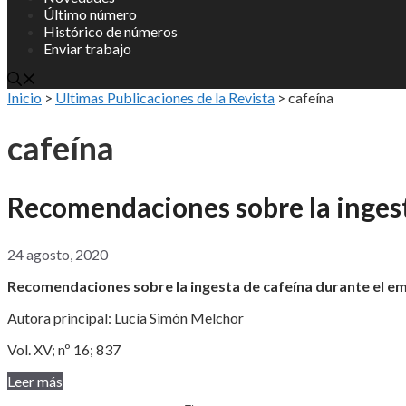
Último número
Histórico de números
Enviar trabajo
Inicio
>
Ultimas Publicaciones de la Revista
>
cafeína
cafeína
Recomendaciones sobre la ingest
24 agosto, 2020
Recomendaciones sobre la ingesta de cafeína durante el e
Autora principal: Lucía Simón Melchor
Vol. XV; nº 16; 837
Leer más