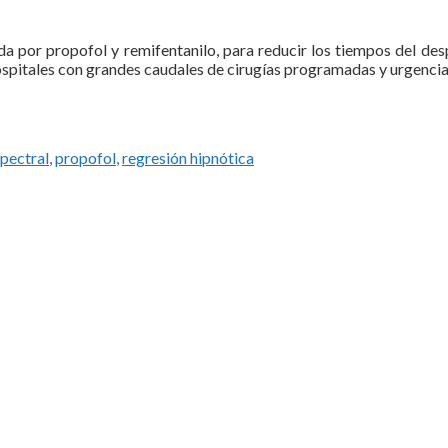
da por propofol y remifentanilo, para reducir los tiempos del des
ospitales con grandes caudales de cirugías programadas y urgencia
spectral
,
propofol
,
regresión hipnótica