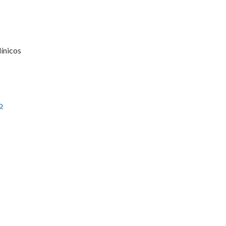
ínicos
o