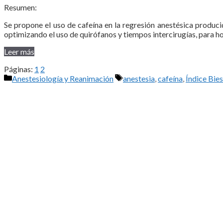
Resumen:
Se propone el uso de cafeína en la regresión anestésica produci
optimizando el uso de quirófanos y tiempos intercirugías, para h
Leer más
Páginas:
1
2
Categorías
Etiquetas
Anestesiología y Reanimación
anestesia
,
cafeína
,
Índice Bie