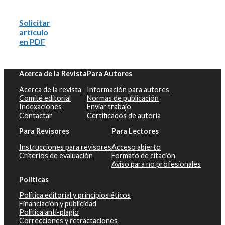
Solicitar
artículo
en PDF
Acerca de la Revista
Para Autores
Acerca de la revista
Información para autores
Comité editorial
Normas de publicación
Indexaciones
Enviar trabajo
Contactar
Certificados de autoría
Para Revisores
Para Lectores
Instrucciones para revisores
Acceso abierto
Criterios de evaluación
Formato de citación
Aviso para no profesionales
Políticas
Política editorial y principios éticos
Financiación y publicidad
Política anti-plagio
Correcciones y retractaciones