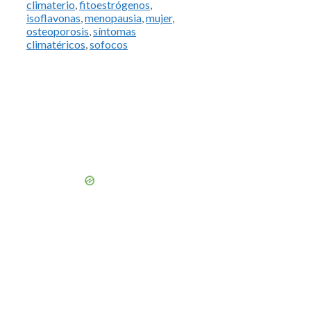
climaterio
,
fitoestrógenos
,
isoflavonas
,
menopausia
,
mujer
,
osteoporosis
,
síntomas
climatéricos
,
sofocos