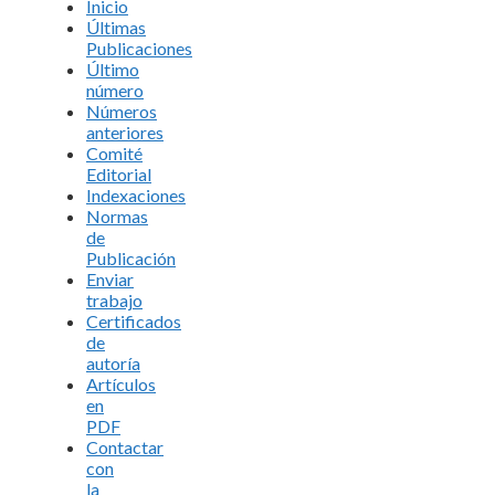
Inicio
Últimas
Publicaciones
Último
número
Números
anteriores
Comité
Editorial
Indexaciones
Normas
de
Publicación
Enviar
trabajo
Certificados
de
autoría
Artículos
en
PDF
Contactar
con
la