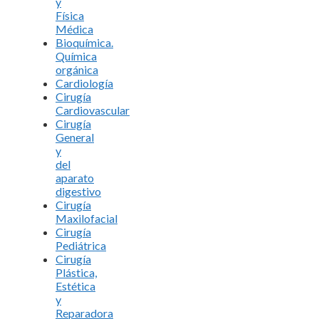
y
Física
Médica
Bioquímica.
Química
orgánica
Cardiología
Cirugía
Cardiovascular
Cirugía
General
y
del
aparato
digestivo
Cirugía
Maxilofacial
Cirugía
Pediátrica
Cirugía
Plástica,
Estética
y
Reparadora