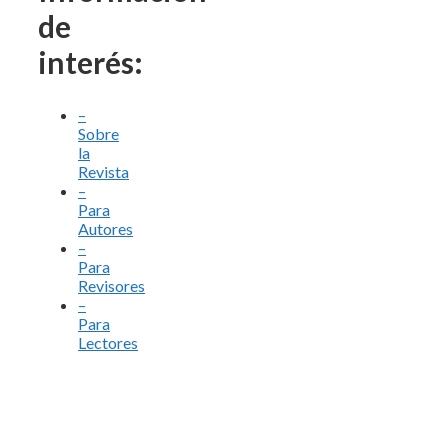
de
interés:
–
Sobre
la
Revista
–
Para
Autores
–
Para
Revisores
–
Para
Lectores