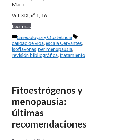
Martí
Vol. XIX; nº 1; 16
Leer más
Categorías
Etiquetas
Ginecología y Obstetricia
calidad de vida
,
escala Cervantes
,
isoflavonas
,
perimenopausia
,
revisión bibliográfica
,
tratamiento
Fitoestrógenos y
menopausia:
últimas
recomendaciones