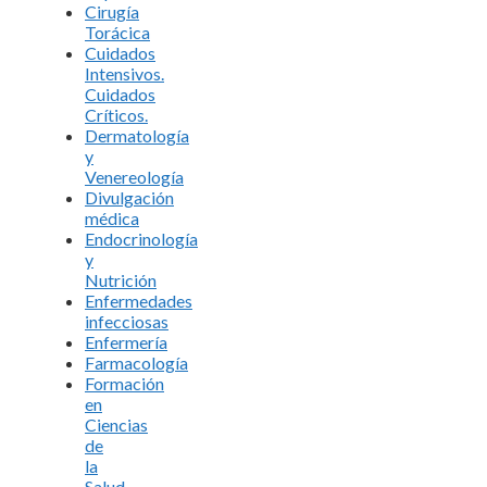
Cirugía
Torácica
Cuidados
Intensivos.
Cuidados
Críticos.
Dermatología
y
Venereología
Divulgación
médica
Endocrinología
y
Nutrición
Enfermedades
infecciosas
Enfermería
Farmacología
Formación
en
Ciencias
de
la
Salud