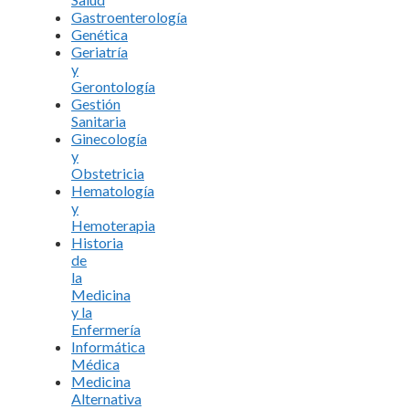
Gastroenterología
Genética
Geriatría
y
Gerontología
Gestión
Sanitaria
Ginecología
y
Obstetricia
Hematología
y
Hemoterapia
Historia
de
la
Medicina
y la
Enfermería
Informática
Médica
Medicina
Alternativa