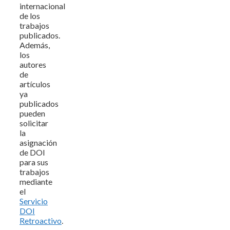
internacional
de los
trabajos
publicados.
Además,
los
autores
de
artículos
ya
publicados
pueden
solicitar
la
asignación
de DOI
para sus
trabajos
mediante
el
Servicio
DOI
Retroactivo
.