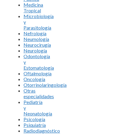
Medicina
Tropical
Microbiología
y
Parasitología
Nefrología
Neumología
Neurocirugía
Neurología
Odontología
y
Estomatología
Oftalmología
Oncología
Otorrinolaringología
Otras
especialidades
Pediatría
y
Neonatología
Psicología
Psiquiatría
Radiodiagnóstico