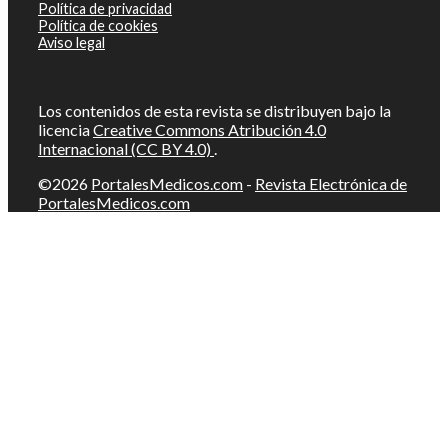
Política de privacidad
Política de cookies
Aviso legal
Los contenidos de esta revista se distribuyen bajo la
licencia
Creative Commons Atribución 4.0
Internacional (CC BY 4.0)
.
©2026
PortalesMedicos.com
-
Revista Electrónica de
PortalesMedicos.com