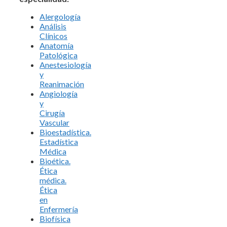
Alergología
Análisis
Clínicos
Anatomía
Patológica
Anestesiología
y
Reanimación
Angiología
y
Cirugía
Vascular
Bioestadística.
Estadística
Médica
Bioética.
Ética
médica.
Ética
en
Enfermería
Biofísica