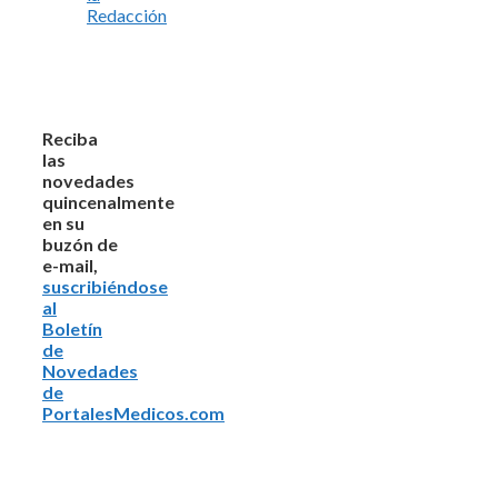
Redacción
Reciba
las
novedades
quincenalmente
en su
buzón de
e-mail,
suscribiéndose
al
Boletín
de
Novedades
de
PortalesMedicos.com