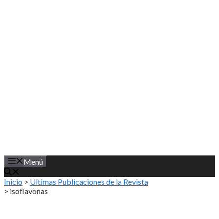
Saltar
al
contenido
Menú
Inicio
>
Ultimas Publicaciones de la Revista
>
isoflavonas