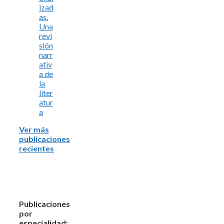
izad
as.
Una
revi
sión
narr
ativ
a de
la
liter
atur
a
Ver más
publicaciones
recientes
Publicaciones
por
especialidad: