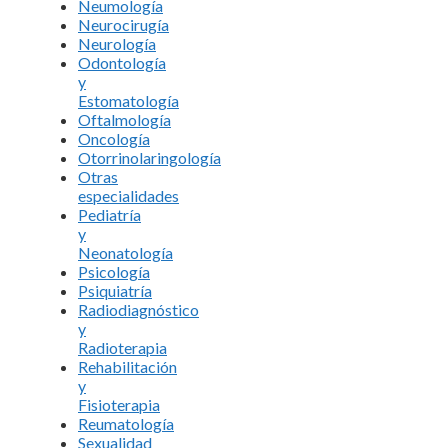
Neumología
Neurocirugía
Neurología
Odontología
y
Estomatología
Oftalmología
Oncología
Otorrinolaringología
Otras
especialidades
Pediatría
y
Neonatología
Psicología
Psiquiatría
Radiodiagnóstico
y
Radioterapia
Rehabilitación
y
Fisioterapia
Reumatología
Sexualidad