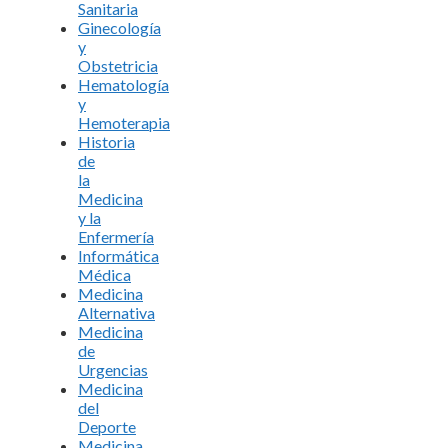
Sanitaria
Ginecología
y
Obstetricia
Hematología
y
Hemoterapia
Historia
de
la
Medicina
y la
Enfermería
Informática
Médica
Medicina
Alternativa
Medicina
de
Urgencias
Medicina
del
Deporte
Medicina