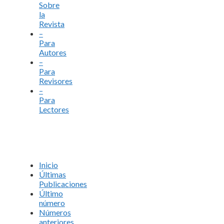
Sobre
la
Revista
–
Para
Autores
–
Para
Revisores
–
Para
Lectores
Inicio
Últimas
Publicaciones
Último
número
Números
anteriores