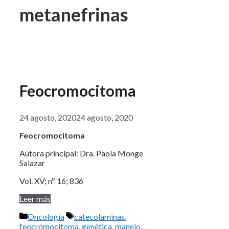
metanefrinas
Feocromocitoma
24 agosto, 2020
24 agosto, 2020
Feocromocitoma
Autora principal: Dra. Paola Monge
Salazar
Vol. XV; nº 16; 836
Leer más
Categorías
Etiquetas
Oncología
catecolaminas
,
feocromocitoma
,
genética
,
manejo
,