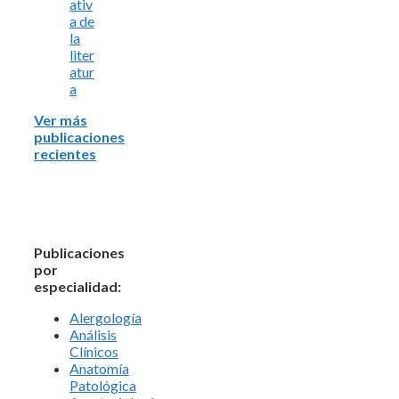
ativ
a de
la
liter
atur
a
Ver más
publicaciones
recientes
Publicaciones
por
especialidad:
Alergología
Análisis
Clínicos
Anatomía
Patológica