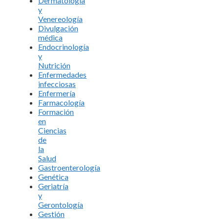
Dermatología
y
Venereología
Divulgación
médica
Endocrinología
y
Nutrición
Enfermedades
infecciosas
Enfermería
Farmacología
Formación
en
Ciencias
de
la
Salud
Gastroenterología
Genética
Geriatría
y
Gerontología
Gestión