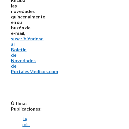
Reciba
las
novedades
quincenalmente
en su
buzón de
e-mail,
suscribiéndose
al
Boletín
de
Novedades
de
PortalesMedicos.com
Últimas
Publicaciones:
La
mic