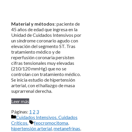
Material y métodos
: paciente de
45 años de edad que ingresa en la
Unidad de Cuidados Intensivos por
un síndrome coronario agudo con
elevación del segmento ST. Tras
tratamiento médico y de
reperfusión coronaria persisten
cifras tensionales muy elevadas
(210/120 mmHg) que no se
controlan con tratamiento médico.
Se inicia estudio de hipertensión
arterial, con el hallazgo de masa
suprarrenal derecha.
Leer más
Páginas:
1
2
3
Categorías
Cuidados Intensivos. Cuidados
Etiquetas
Críticos.
feocromocitoma
,
hipertensión arterial
,
metanefrinas
,