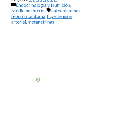
Categorías
Endocrinología y Nutrición
,
Etiquetas
Medicina Interna
catecolaminas
,
feocromocitoma
,
hipertensión
arterial
,
metanefrinas