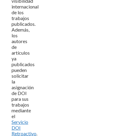
visibilidad
internacional
de los
trabajos
publicados.
Además,
los
autores
de
artículos
ya
publicados
pueden
solicitar
la
asignación
de DOI
para sus
trabajos
mediante
el
Servicio
DOI
Retroactivo
.