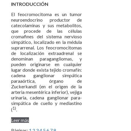
INTRODUCCIÓN
El feocromocitoma es un tumor
neuroendocrino productor de
catecolaminas y sus metabolitos,
que procede de las células
cromafines del sistema nervioso
simpático, localizado en la médula
suprarrenal. Los feocromocitomas
de localización extraadrenal se
denominan paragangliomas, y
pueden originarse en cualquier
lugar donde exista tejido cromafín:
cadena ganglionar simpática
paraaórtica, órgano de
Zuckerkandl (en el origen de la
arteria mesentérica inferior), vejiga
urinaria, cadena ganglionar para-
simpática de cuello y mediastino
1)
(
.
Leer más
Páginas:
1
2
3
4
5
6
7
8