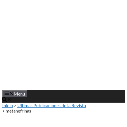
Saltar
al
contenido
Menú
Inicio
>
Ultimas Publicaciones de la Revista
>
metanefrinas