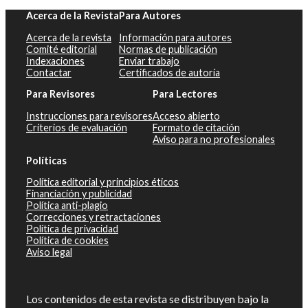
Acerca de la Revista
Para Autores
Acerca de la revista
Información para autores
Comité editorial
Normas de publicación
Indexaciones
Enviar trabajo
Contactar
Certificados de autoría
Para Revisores
Para Lectores
Instrucciones para revisores
Acceso abierto
Criterios de evaluación
Formato de citación
Aviso para no profesionales
Políticas
Política editorial y principios éticos
Financiación y publicidad
Política anti-plagio
Correcciones y retractaciones
Política de privacidad
Política de cookies
Aviso legal
Los contenidos de esta revista se distribuyen bajo la