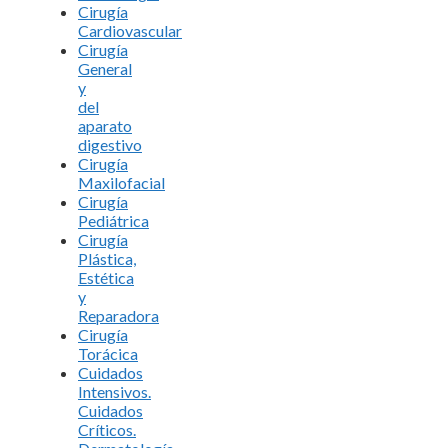
Cirugía
Cardiovascular
Cirugía
General
y
del
aparato
digestivo
Cirugía
Maxilofacial
Cirugía
Pediátrica
Cirugía
Plástica,
Estética
y
Reparadora
Cirugía
Torácica
Cuidados
Intensivos.
Cuidados
Críticos.