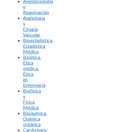
Anestesiología
y
Reanimación
Angiología
y
Cirugía
Vascular
Bioestadística.
Estadística
Médica
Bioética.
Ética
médica.
Ética
en
Enfermería
Biofísica
y
Física
Médica
Bioquímica.
Química
orgánica
Cardiología