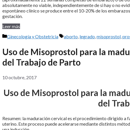
absolutamente no viable, independientemente de si hay o no evid
espontáneo clínico se produce entre el 10-20% de los embarazos y,
gestación.
Leer más
Categorías
Etiquetas
Ginecología y Obstetricia
aborto
,
legrado
,
misoprostol
,
pro
Uso de Misoprostol para la madur
del Trabajo de Parto
10 octubre, 2017
Uso de Misoprostol para la madur
del Trab
Resumen: la maduración cervical es el procedimiento dirigido a fa
uterino. Este proceso puede acelerarse mediante distintos método
una inducción.