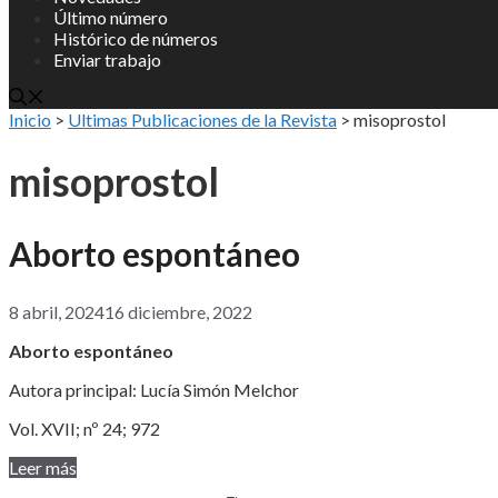
Último número
Histórico de números
Enviar trabajo
Inicio
>
Ultimas Publicaciones de la Revista
>
misoprostol
misoprostol
Aborto espontáneo
8 abril, 2024
16 diciembre, 2022
Aborto espontáneo
Autora principal: Lucía Simón Melchor
Vol. XVII; nº 24; 972
Leer más