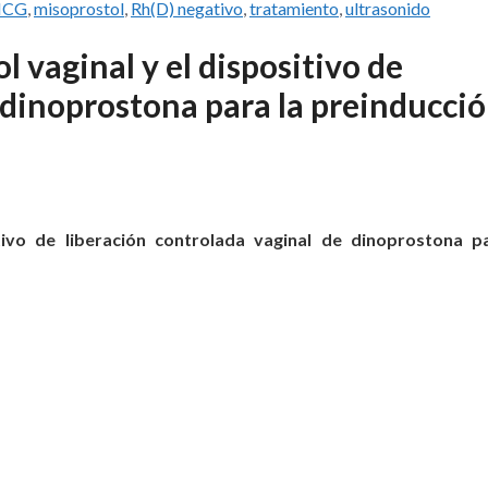
HCG
,
misoprostol
,
Rh(D) negativo
,
tratamiento
,
ultrasonido
 vaginal y el dispositivo de
 dinoprostona para la preinducci
tivo de liberación controlada vaginal de dinoprostona p