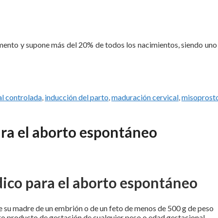
umento y supone más del 20% de todos los nacimientos, siendo uno 
al controlada
,
inducción del parto
,
maduración cervical
,
misoprost
ara el aborto espontáneo
dico para el aborto espontáneo
de su madre de un embrión o de un feto de menos de 500 g de peso
 producto de gestación de cualquier peso o edad gestacional