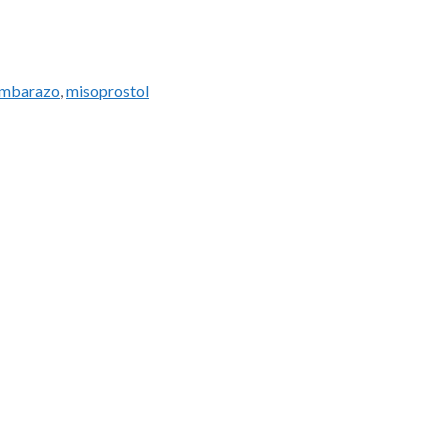
 embarazo
,
misoprostol