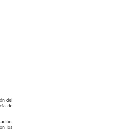
ión del
cia de
tación,
on los