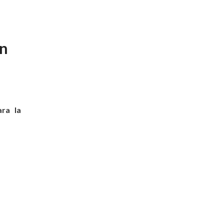
ón
ara la