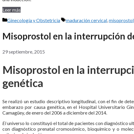
Leer más
Categorías
Etiquetas
Ginecología y Obstetricia
maduración cervical
,
misoprostol
Misoprostol en la interrupción 
29 septiembre, 2015
Misoprostol en la interrupc
genética
Se realizó un estudio descriptivo longitudinal, con el fin de de
embarazo por causa genética, en el Hospital Universitario Gi
Camagüey, de enero del 2006 a diciembre del 2014.
El
universo lo constituyó el total de pacientes con diagnóstico ul
con diagnóstico prenatal cromosómico, bioquímico y o molecu