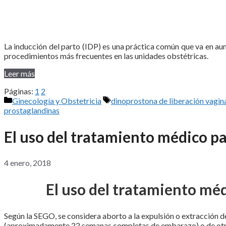
La inducción del parto (IDP) es una práctica común que va en a
procedimientos más frecuentes en las unidades obstétricas.
Leer más
Páginas:
1
2
Categorías
Etiquetas
Ginecología y Obstetricia
dinoprostona de liberación vagin
prostaglandinas
El uso del tratamiento médico p
4 enero, 2018
El uso del tratamiento mé
Según la SEGO, se considera aborto a la expulsión o extracción 
(aproximadamente 22 semanas completas de embarazo) o de otro