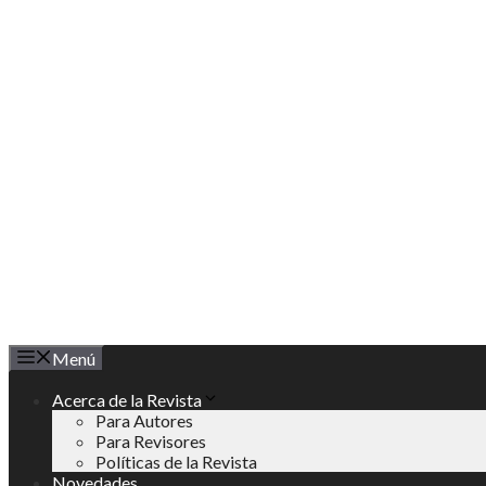
Saltar
al
contenido
Menú
Acerca de la Revista
Para Autores
Para Revisores
Políticas de la Revista
Novedades