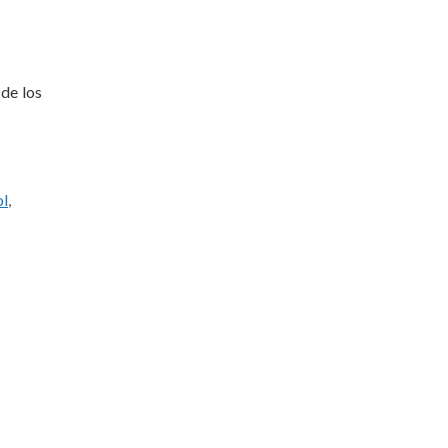
de los
ol
,