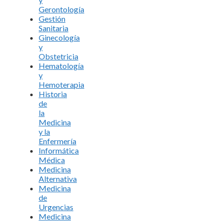
Gerontología
Gestión
Sanitaria
Ginecología
y
Obstetricia
Hematología
y
Hemoterapia
Historia
de
la
Medicina
y la
Enfermería
Informática
Médica
Medicina
Alternativa
Medicina
de
Urgencias
Medicina