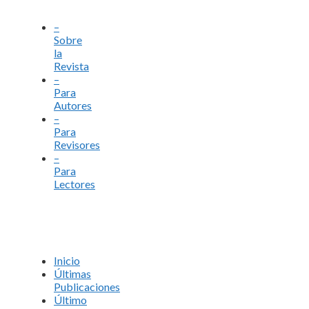
–
Sobre
la
Revista
–
Para
Autores
–
Para
Revisores
–
Para
Lectores
Inicio
Últimas
Publicaciones
Último