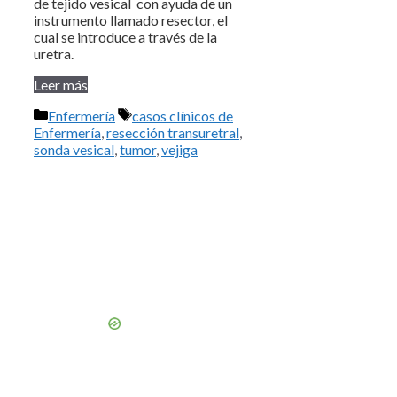
de tejido vesical con ayuda de un
instrumento llamado resector, el
cual se introduce a través de la
uretra.
Leer más
Categorías
Etiquetas
Enfermería
casos clínicos de
Enfermería
,
resección transuretral
,
sonda vesical
,
tumor
,
vejiga