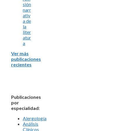
sión
narr
ativ
a de
la
liter
atur
a
Ver más
publicaciones
recientes
Publicaciones
por
especialidad:
Alergología
Análisis
Clínicos