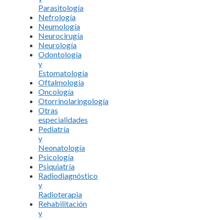
Parasitología
Nefrología
Neumología
Neurocirugía
Neurología
Odontología
y
Estomatología
Oftalmología
Oncología
Otorrinolaringología
Otras
especialidades
Pediatría
y
Neonatología
Psicología
Psiquiatría
Radiodiagnóstico
y
Radioterapia
Rehabilitación
y