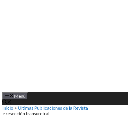
Saltar
al
contenido
Menú
Inicio
>
Ultimas Publicaciones de la Revista
>
resección transuretral