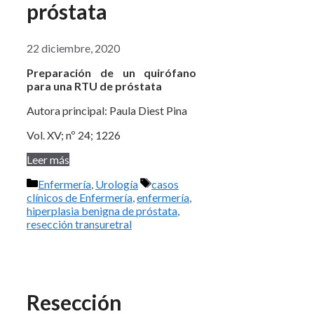
próstata
22 diciembre, 2020
Preparación de un quirófano
para una RTU de próstata
Autora principal: Paula Diest Pina
Vol. XV; nº 24; 1226
Leer más
Categorías
Etiquetas
Enfermería
,
Urología
casos
clínicos de Enfermería
,
enfermería
,
hiperplasia benigna de próstata
,
resección transuretral
Resección