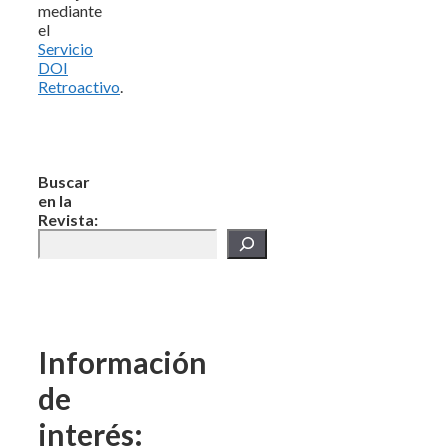
mediante
el
Servicio
DOI
Retroactivo
.
Buscar
en la
Revista:
Información
de
interés: