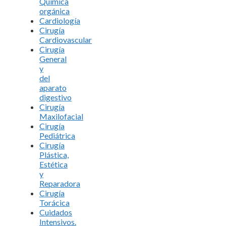
Química
orgánica
Cardiología
Cirugía
Cardiovascular
Cirugía
General
y
del
aparato
digestivo
Cirugía
Maxilofacial
Cirugía
Pediátrica
Cirugía
Plástica,
Estética
y
Reparadora
Cirugía
Torácica
Cuidados
Intensivos.