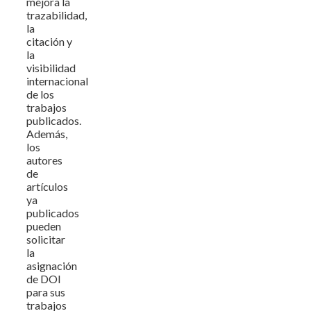
mejora la
trazabilidad,
la
citación y
la
visibilidad
internacional
de los
trabajos
publicados.
Además,
los
autores
de
artículos
ya
publicados
pueden
solicitar
la
asignación
de DOI
para sus
trabajos