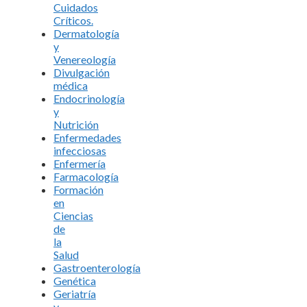
Cuidados
Críticos.
Dermatología
y
Venereología
Divulgación
médica
Endocrinología
y
Nutrición
Enfermedades
infecciosas
Enfermería
Farmacología
Formación
en
Ciencias
de
la
Salud
Gastroenterología
Genética
Geriatría
y