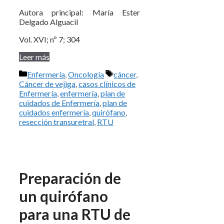
Autora principal: María Ester
Delgado Alguacil
Vol. XVI; nº 7; 304
Leer más
Categorías
Etiquetas
Enfermería
,
Oncología
cáncer
,
Cáncer de vejiga
,
casos clínicos de
Enfermería
,
enfermería
,
plan de
cuidados de Enfermería
,
plan de
cuidados enfermería
,
quirófano
,
resección transuretral
,
RTU
Preparación de
un quirófano
para una RTU de