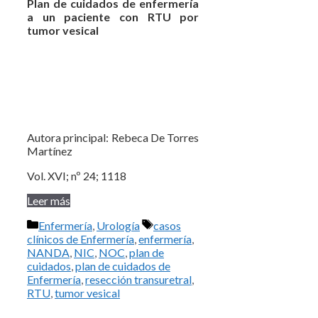
Plan de cuidados de enfermería
a un paciente con RTU por
tumor vesical
Autora principal: Rebeca De Torres
Martínez
Vol. XVI; nº 24; 1118
Leer más
Categorías
Etiquetas
Enfermería
,
Urología
casos
clínicos de Enfermería
,
enfermería
,
NANDA
,
NIC
,
NOC
,
plan de
cuidados
,
plan de cuidados de
Enfermería
,
resección transuretral
,
RTU
,
tumor vesical