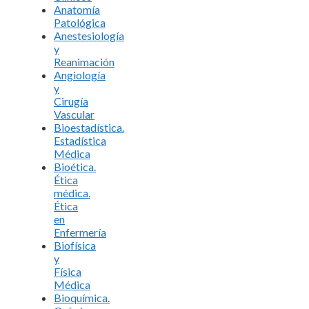
Anatomía
Patológica
Anestesiología
y
Reanimación
Angiología
y
Cirugía
Vascular
Bioestadística.
Estadística
Médica
Bioética.
Ética
médica.
Ética
en
Enfermería
Biofísica
y
Física
Médica
Bioquímica.