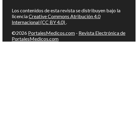
Los contenidos de esta revista se distribuyen bajo la
licencia
Creative Commons Atribución 4.0
Internacional (CC BY 4.0)
.
©2026
PortalesMedicos.com
-
Revista Electrónica de
PortalesMedicos.com