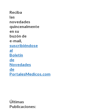
Reciba
las
novedades
quincenalmente
en su
buzón de
e-mail,
suscribiéndose
al
Boletín
de
Novedades
de
PortalesMedicos.com
Últimas
Publicaciones: