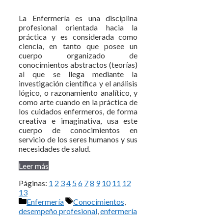
La Enfermería es una disciplina
profesional orientada hacia la
práctica y es considerada como
ciencia, en tanto que posee un
cuerpo organizado de
conocimientos abstractos (teorías)
al que se llega mediante la
investigación científica y el análisis
lógico, o razonamiento analítico, y
como arte cuando en la práctica de
los cuidados enfermeros, de forma
creativa e imaginativa, usa este
cuerpo de conocimientos en
servicio de los seres humanos y sus
necesidades de salud.
Leer más
Páginas:
1
2
3
4
5
6
7
8
9
10
11
12
13
Categorías
Etiquetas
Enfermería
Conocimientos
,
desempeño profesional
,
enfermería