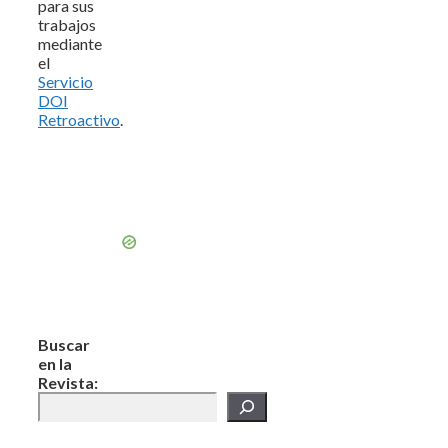
para sus
trabajos
mediante
el
Servicio
DOI
Retroactivo
.
Buscar
en la
Revista: