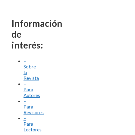
Información
de
interés:
–
Sobre
la
Revista
–
Para
Autores
–
Para
Revisores
–
Para
Lectores