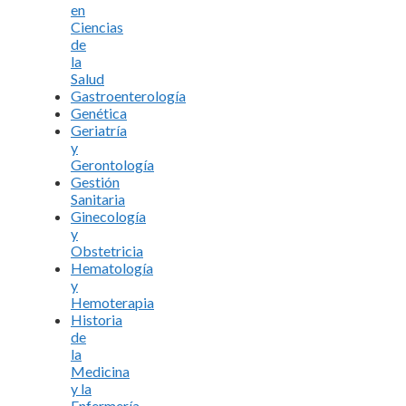
en
Ciencias
de
la
Salud
Gastroenterología
Genética
Geriatría
y
Gerontología
Gestión
Sanitaria
Ginecología
y
Obstetricia
Hematología
y
Hemoterapia
Historia
de
la
Medicina
y la
Enfermería