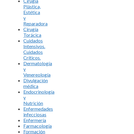
Cirugía
Plástica,
Estética
y
Reparadora
Cirugía
Torácica
Cuidados
Intensivos.
Cuidados
Críticos.
Dermatología
y
Venereología
Divulgación
médica
Endocrinología
y
Nutrición
Enfermedades
infecciosas
Enfermería
Farmacología
Formación