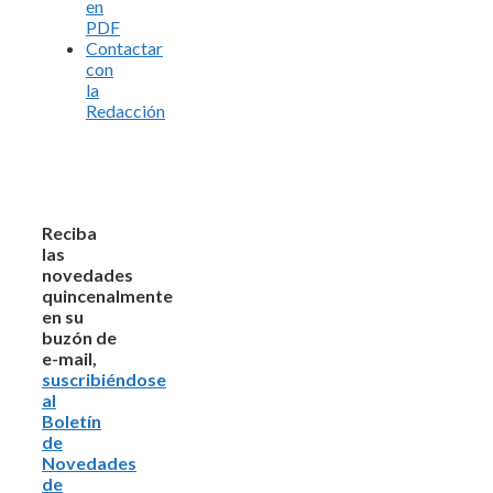
en
PDF
Contactar
con
la
Redacción
Reciba
las
novedades
quincenalmente
en su
buzón de
e-mail,
suscribiéndose
al
Boletín
de
Novedades
de