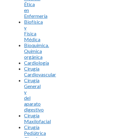
Ética
en
Enfermería
Biofísica
y
Física
Médica
Bioquímica.
Química
orgánica
Cardiología
Cirugía
Cardiovascular
Cirugía
General
y
del
aparato
digestivo
Cirugía
Maxilofacial
Cirugía
Pediátrica