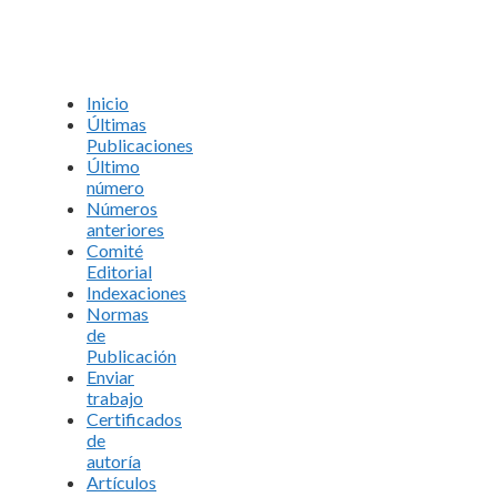
Inicio
Últimas
Publicaciones
Último
número
Números
anteriores
Comité
Editorial
Indexaciones
Normas
de
Publicación
Enviar
trabajo
Certificados
de
autoría
Artículos