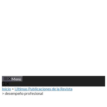
Saltar
al
contenido
Menú
Inicio
>
Ultimas Publicaciones de la Revista
>
desempeño profesional