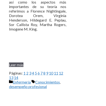
así como los aspectos más
importantes de su teoría nos
referimos a Florence Nightingale,
Dorotea Orem, Virginia
Henderson, Hildegard E. Peplau,
Sor Callista Roy, Martha Rogers,
Imogene M. King.
Leer más
Páginas:
1
2
3
4
5
6
7
8
9
10
11
12
13
14
Categorías
Etiquetas
Enfermería
Conocimientos
,
desempeño profesional