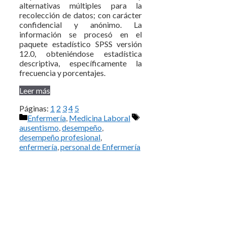
alternativas múltiples para la
recolección de datos; con carácter
confidencial y anónimo. La
información se procesó en el
paquete estadístico SPSS versión
12.0, obteniéndose estadística
descriptiva, específicamente la
frecuencia y porcentajes.
Leer más
Páginas:
1
2
3
4
5
Categorías
Etiquetas
Enfermería
,
Medicina Laboral
ausentismo
,
desempeño
,
desempeño profesional
,
enfermería
,
personal de Enfermería