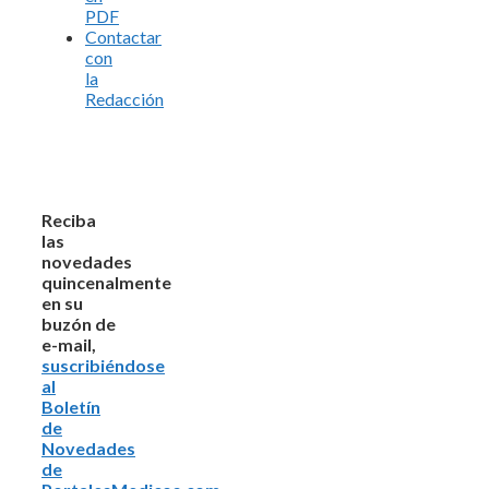
PDF
Contactar
con
la
Redacción
Reciba
las
novedades
quincenalmente
en su
buzón de
e-mail,
suscribiéndose
al
Boletín
de
Novedades
de