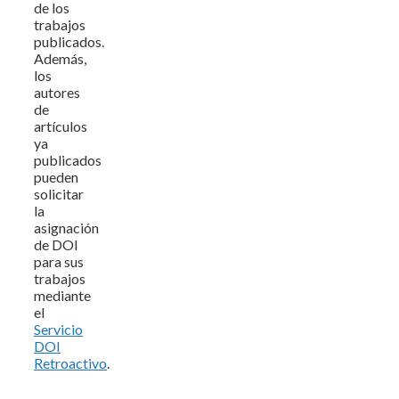
de los
trabajos
publicados.
Además,
los
autores
de
artículos
ya
publicados
pueden
solicitar
la
asignación
de DOI
para sus
trabajos
mediante
el
Servicio
DOI
Retroactivo
.