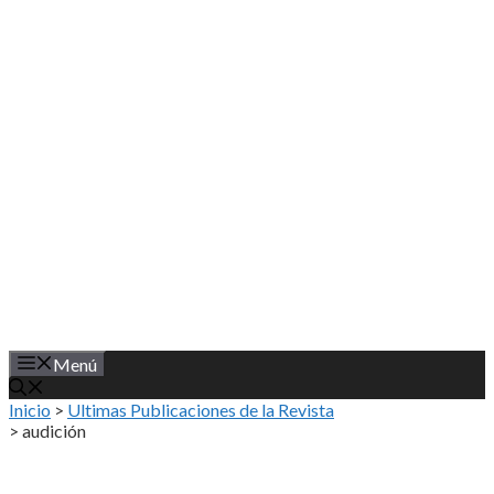
Saltar
al
contenido
Menú
Inicio
>
Ultimas Publicaciones de la Revista
>
audición