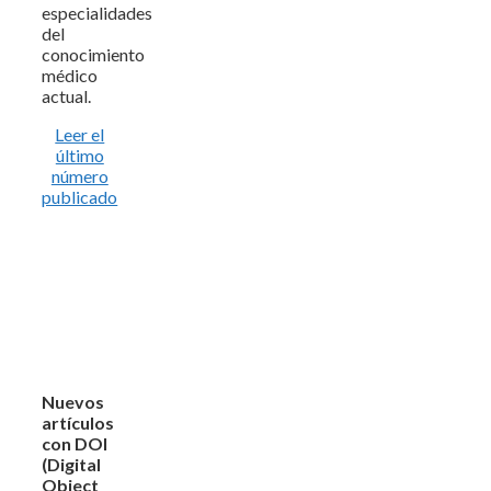
especialidades
del
conocimiento
médico
actual.
Leer el
último
número
publicado
Nuevos
artículos
con DOI
(Digital
Object