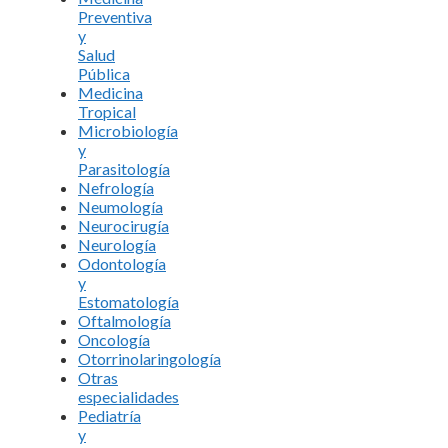
Preventiva
y
Salud
Pública
Medicina
Tropical
Microbiología
y
Parasitología
Nefrología
Neumología
Neurocirugía
Neurología
Odontología
y
Estomatología
Oftalmología
Oncología
Otorrinolaringología
Otras
especialidades
Pediatría
y