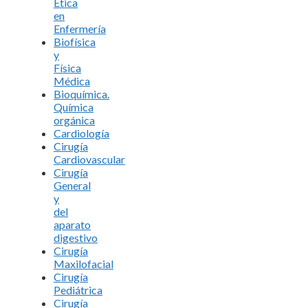
Ética
en
Enfermería
Biofísica
y
Física
Médica
Bioquímica.
Química
orgánica
Cardiología
Cirugía
Cardiovascular
Cirugía
General
y
del
aparato
digestivo
Cirugía
Maxilofacial
Cirugía
Pediátrica
Cirugía