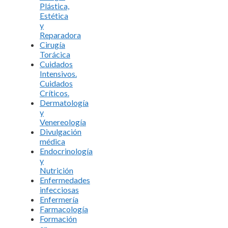
Plástica,
Estética
y
Reparadora
Cirugía
Torácica
Cuidados
Intensivos.
Cuidados
Críticos.
Dermatología
y
Venereología
Divulgación
médica
Endocrinología
y
Nutrición
Enfermedades
infecciosas
Enfermería
Farmacología
Formación