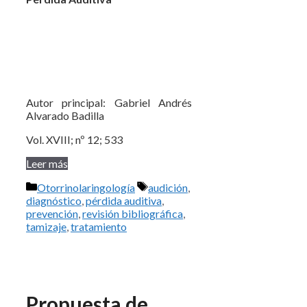
Autor principal: Gabriel Andrés
Alvarado Badilla
Vol. XVIII; nº 12; 533
Leer más
Categorías
Etiquetas
Otorrinolaringología
audición
,
diagnóstico
,
pérdida auditiva
,
prevención
,
revisión bibliográfica
,
tamizaje
,
tratamiento
Propuesta de