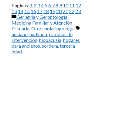
Páginas:
1
2
3
4
5
6
7
8
9
10
11
12
13
14
15
16
17
18
19
20
21
22
23
Categorías
Geriatría y Gerontología
,
Medicina Familiar y Atención
Etiquetas
Primaria
,
Otorrinolaringología
anciano
,
audición
,
estudios de
intervención
,
hipoacusia
,
hogares
para ancianos
,
sordera
,
tercera
edad