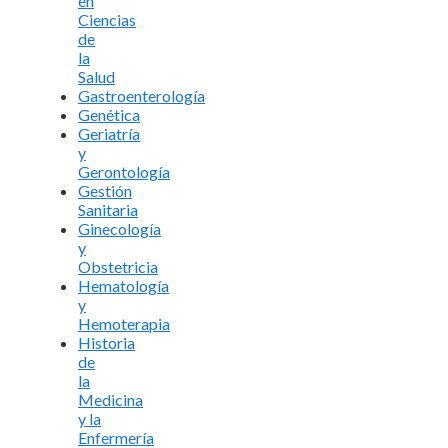
en
Ciencias
de
la
Salud
Gastroenterología
Genética
Geriatría
y
Gerontología
Gestión
Sanitaria
Ginecología
y
Obstetricia
Hematología
y
Hemoterapia
Historia
de
la
Medicina
y la
Enfermería