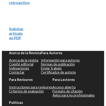
retroactivo
Solicitar
artículo
en PDF
Acerca de la Revista
Para Autores
Acerca de la revista
Información para autores
Comité editorial
Normas de publicación
Indexaciones
Enviar trabajo
Contactar
Certificados de autoría
Para Revisores
Para Lectores
Instrucciones para revisores
Acceso abierto
Criterios de evaluación
Formato de citación
Aviso para no profesionales
Políticas