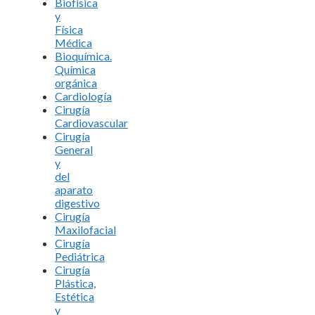
Biofísica
y
Física
Médica
Bioquímica.
Química
orgánica
Cardiología
Cirugía
Cardiovascular
Cirugía
General
y
del
aparato
digestivo
Cirugía
Maxilofacial
Cirugía
Pediátrica
Cirugía
Plástica,
Estética
y