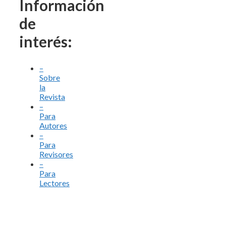
Información
de
interés:
–
Sobre
la
Revista
–
Para
Autores
–
Para
Revisores
–
Para
Lectores