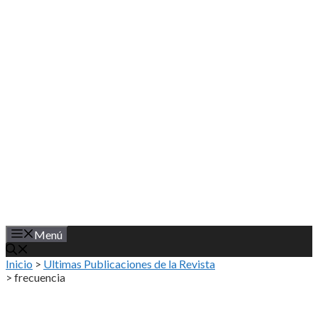
Saltar
al
contenido
Menú
Inicio
>
Ultimas Publicaciones de la Revista
>
frecuencia