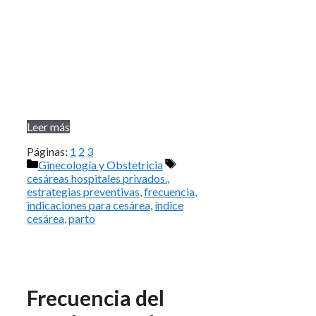
Leer más
Páginas:
1
2
3
Categorías
Etiquetas
Ginecología y Obstetricia
cesáreas hospitales privados.
,
estrategias preventivas
,
frecuencia
,
indicaciones para cesárea
,
índice
cesárea
,
parto
Frecuencia del