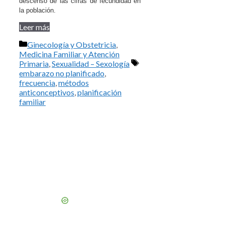
descenso de las cifras de fecundidad en
la población.
Leer más
Categorías
Ginecología y Obstetricia
,
Medicina Familiar y Atención
Etiquetas
Primaria
,
Sexualidad – Sexología
embarazo no planificado
,
frecuencia
,
métodos
anticonceptivos
,
planificación
familiar