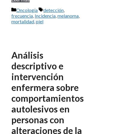
Categorías
Etiquetas
Oncología
detección
,
frecuencia
,
Incidencia
,
melanoma
,
mortalidad
,
piel
Análisis
descriptivo e
intervención
enfermera sobre
comportamientos
autolesivos en
personas con
alteraciones de la