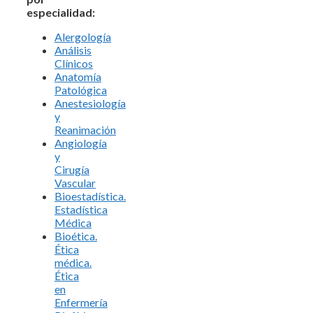
especialidad:
Alergología
Análisis
Clínicos
Anatomía
Patológica
Anestesiología
y
Reanimación
Angiología
y
Cirugía
Vascular
Bioestadística.
Estadística
Médica
Bioética.
Ética
médica.
Ética
en
Enfermería