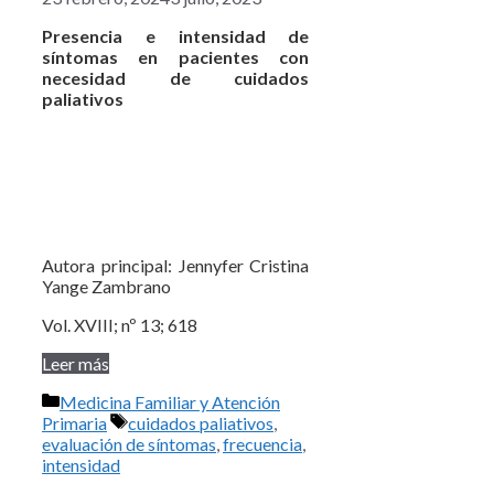
Presencia e intensidad de
síntomas en pacientes con
necesidad de cuidados
paliativos
Autora principal: Jennyfer Cristina
Yange Zambrano
Vol. XVIII; nº 13; 618
Leer más
Categorías
Medicina Familiar y Atención
Etiquetas
Primaria
cuidados paliativos
,
evaluación de síntomas
,
frecuencia
,
intensidad