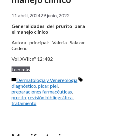
11 abril, 2024
29 junio, 2022
Generalidades del prurito para
el manejo clínico
Autora principal: Valeria Salazar
Cedeño
Vol. XVII; nº 12; 482
Leer más
Categorías
Etiquetas
Dermatología y Venereología
diagnóstico
,
picar
,
piel
,
preparaciones farmacéuticas
,
prurito
,
revisión bibliográfica
,
tratamiento