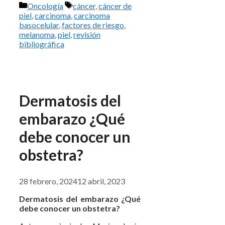
Categorías
Etiquetas
Oncología
cáncer
,
cáncer de
piel
,
carcinoma
,
carcinoma
basocelular
,
factores de riesgo
,
melanoma
,
piel
,
revisión
bibliográfica
Dermatosis del
embarazo ¿Qué
debe conocer un
obstetra?
28 febrero, 2024
12 abril, 2023
Dermatosis del embarazo ¿Qué
debe conocer un obstetra?