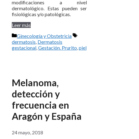
modificaciones a nivel
dermatológico. Estas pueden ser
fisiológicas y/o patológicas.
Leer más
Categorías
Etiquetas
Ginecología y Obstetricia
dermatosis
,
Dermatosis
gestacional
,
Gestación. Prurito
,
piel
Melanoma,
detección y
frecuencia en
Aragón y España
24 mayo, 2018