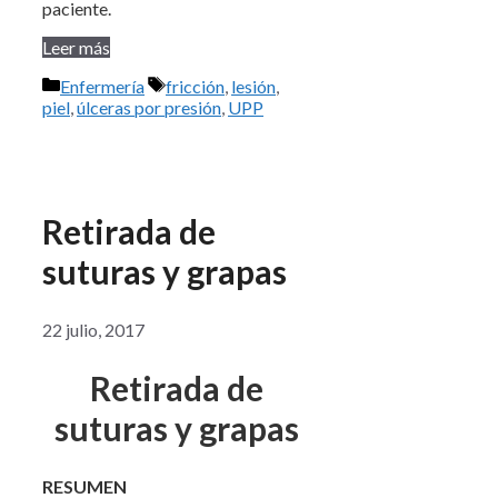
paciente.
Leer más
Categorías
Etiquetas
Enfermería
fricción
,
lesión
,
piel
,
úlceras por presión
,
UPP
Retirada de
suturas y grapas
22 julio, 2017
Retirada de
suturas y grapas
RESUMEN