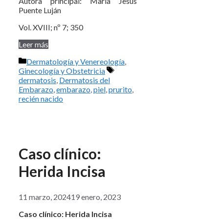
Autora principal: María Jesús
Puente Luján
Vol. XVIII; nº 7; 350
Leer más
Categorías
Dermatología y Venereología
,
Etiquetas
Ginecología y Obstetricia
dermatosis
,
Dermatosis del
Embarazo
,
embarazo
,
piel
,
prurito
,
recién nacido
Caso clínico:
Herida Incisa
11 marzo, 2024
19 enero, 2023
Caso clínico: Herida Incisa