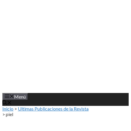
Saltar
al
contenido
Menú
Inicio
>
Ultimas Publicaciones de la Revista
>
piel