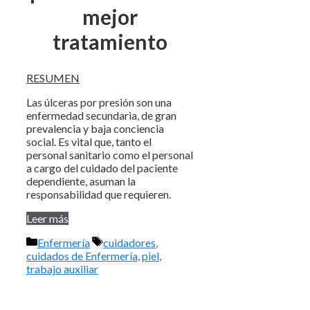
mejor
tratamiento
RESUMEN
Las úlceras por presión son una
enfermedad secundaria, de gran
prevalencia y baja conciencia
social. Es vital que, tanto el
personal sanitario como el personal
a cargo del cuidado del paciente
dependiente, asuman la
responsabilidad que requieren.
Leer más
Categorías
Etiquetas
Enfermería
cuidadores
,
cuidados de Enfermería
,
piel
,
trabajo auxiliar