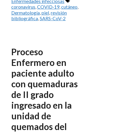
Etiquetas
Enfermedades infecciosas
coronavirus
,
COVID‑19
,
cutáneo
,
Dermatología
,
piel
,
revisión
bibliográfica
,
SARS-CoV-2
Proceso
Enfermero en
paciente adulto
con quemaduras
de II grado
ingresado en la
unidad de
quemados del