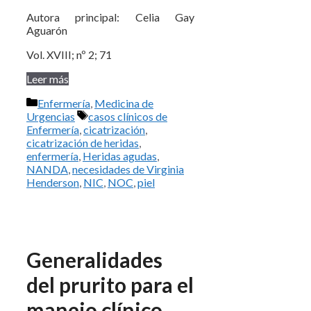
Autora principal: Celia Gay
Aguarón
Vol. XVIII; nº 2; 71
Leer más
Categorías
Enfermería
,
Medicina de
Etiquetas
Urgencias
casos clínicos de
Enfermería
,
cicatrización
,
cicatrización de heridas
,
enfermería
,
Heridas agudas
,
NANDA
,
necesidades de Virginia
Henderson
,
NIC
,
NOC
,
piel
Generalidades
del prurito para el
manejo clínico