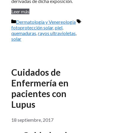
derivadas de dicha exposición.
Leer más
Categorías
Etiquetas
Dermatología y Venereología
fotoprotección solar
,
piel
,
quemaduras
,
rayos ultravioletas
,
solar
Cuidados de
Enfermería en
pacientes con
Lupus
18 septiembre, 2017