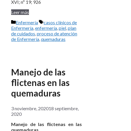
XVI; nº 19; 926
Leer más
Categorías
Etiquetas
Enfermería
casos clínicos de
Enfermería
,
enfermería
,
piel
,
plan
de cuidados
,
proceso de atención
de Enfermería
,
quemaduras
Manejo de las
flictenas en las
quemaduras
3 noviembre, 2020
18 septiembre,
2020
Manejo de las flictenas en las
quemaduras