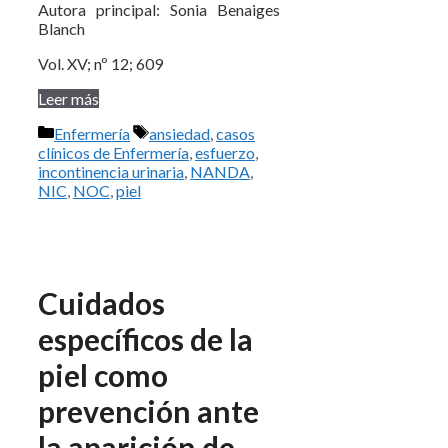
Autora principal: Sonia Benaiges
Blanch
Vol. XV; nº 12; 609
Leer más
Categorías
Etiquetas
Enfermería
ansiedad
,
casos
clínicos de Enfermería
,
esfuerzo
,
incontinencia urinaria
,
NANDA
,
NIC
,
NOC
,
piel
Cuidados
específicos de la
piel como
prevención ante
la aparición de