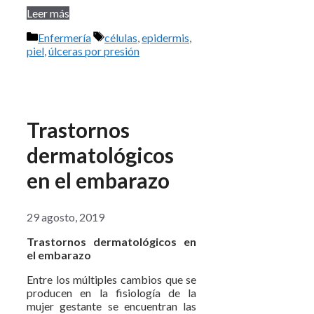
Leer más
Categorías
Etiquetas
Enfermería
células
,
epidermis
,
piel
,
úlceras por presión
Trastornos
dermatológicos
en el embarazo
29 agosto, 2019
Trastornos dermatológicos en
el embarazo
Entre los múltiples cambios que se
producen en la fisiología de la
mujer gestante se encuentran las