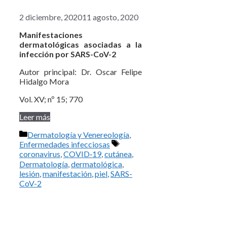
2 diciembre, 2020
11 agosto, 2020
Manifestaciones
dermatológicas asociadas a la
infección por SARS-CoV-2
Autor principal: Dr. Oscar Felipe
Hidalgo Mora
Vol. XV; nº 15; 770
Leer más
Categorías
Dermatología y Venereología
,
Etiquetas
Enfermedades infecciosas
coronavirus
,
COVID‑19
,
cutánea
,
Dermatología
,
dermatológica
,
lesión
,
manifestación
,
piel
,
SARS-
CoV-2