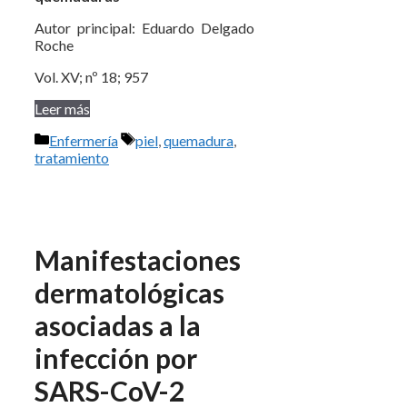
Autor principal: Eduardo Delgado
Roche
Vol. XV; nº 18; 957
Leer más
Categorías
Etiquetas
Enfermería
piel
,
quemadura
,
tratamiento
Manifestaciones
dermatológicas
asociadas a la
infección por
SARS-CoV-2