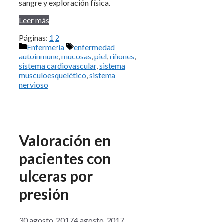
sangre y exploración física.
Leer más
Páginas:
1
2
Categorías
Etiquetas
Enfermería
enfermedad
autoinmune
,
mucosas
,
piel
,
riñones
,
sistema cardiovascular
,
sistema
musculoesquelético
,
sistema
nervioso
Valoración en
pacientes con
ulceras por
presión
30 agosto, 2017
4 agosto, 2017