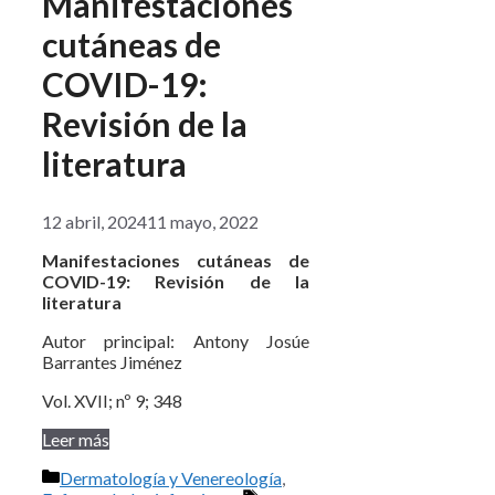
Manifestaciones
cutáneas de
COVID-19:
Revisión de la
literatura
12 abril, 2024
11 mayo, 2022
Manifestaciones cutáneas de
COVID-19: Revisión de la
literatura
Autor principal: Antony Josúe
Barrantes Jiménez
Vol. XVII; nº 9; 348
Leer más
Categorías
Dermatología y Venereología
,