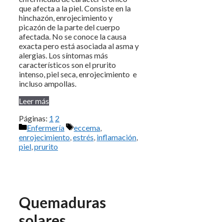
que afecta a la piel. Consiste en la
hinchazón, enrojecimiento y
picazón de la parte del cuerpo
afectada. No se conoce la causa
exacta pero está asociada al asma y
alergias. Los síntomas más
característicos son el prurito
intenso, piel seca, enrojecimiento e
incluso ampollas.
Leer más
Páginas:
1
2
Categorías
Etiquetas
Enfermería
eccema
,
enrojecimiento
,
estrés
,
inflamación
,
piel
,
prurito
Quemaduras
solares.