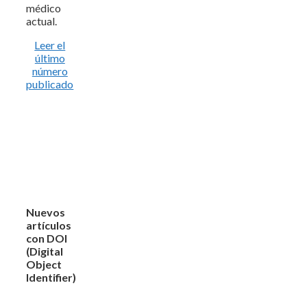
médico
actual.
Leer el
último
número
publicado
Nuevos
artículos
con DOI
(Digital
Object
Identifier)