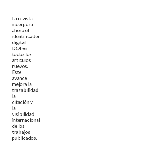
La revista
incorpora
ahora el
identificador
digital
DOI en
todos los
artículos
nuevos.
Este
avance
mejora la
trazabilidad,
la
citación y
la
visibilidad
internacional
de los
trabajos
publicados.