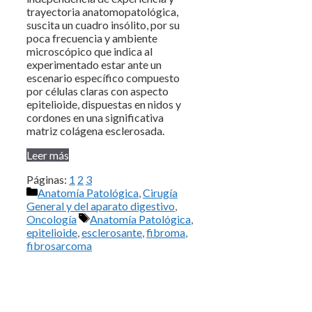
trayectoria anatomopatológica,
suscita un cuadro insólito, por su
poca frecuencia y ambiente
microscópico que indica al
experimentado estar ante un
escenario específico compuesto
por células claras con aspecto
epitelioide, dispuestas en nidos y
cordones en una significativa
matriz colágena esclerosada.
Leer más
Páginas:
1
2
3
Categorías
Anatomía Patológica
,
Cirugía
General y del aparato digestivo
,
Etiquetas
Oncología
Anatomía Patológica
,
epitelioide
,
esclerosante
,
fibroma
,
fibrosarcoma