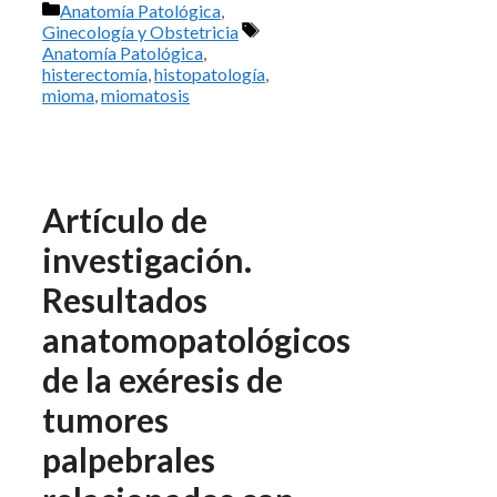
Categorías
Anatomía Patológica
,
Etiquetas
Ginecología y Obstetricia
Anatomía Patológica
,
histerectomía
,
histopatología
,
mioma
,
miomatosis
Artículo de
investigación.
Resultados
anatomopatológicos
de la exéresis de
tumores
palpebrales