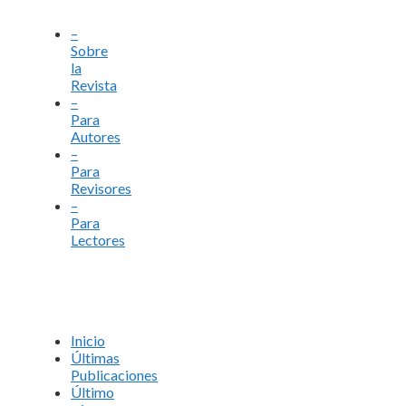
–
Sobre
la
Revista
–
Para
Autores
–
Para
Revisores
–
Para
Lectores
Inicio
Últimas
Publicaciones
Último