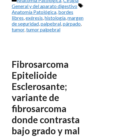
Anatomía Patológica
,
Cirugía
Etiquetas
General y del aparato digestivo
Anatomía Patológica
,
bordes
libres
,
exéresis
,
histología
,
margen
de seguridad
,
palpebral
,
párpado
,
tumor
,
tumor palpebral
Fibrosarcoma
Epitelioide
Esclerosante;
variante de
fibrosarcoma
donde contrasta
bajo grado y mal