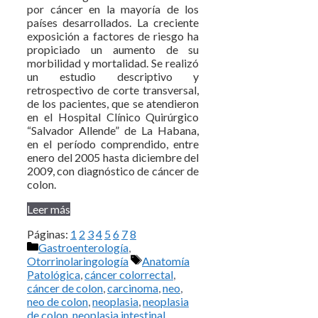
por cáncer en la mayoría de los
países desarrollados. La creciente
exposición a factores de riesgo ha
propiciado un aumento de su
morbilidad y mortalidad. Se realizó
un estudio descriptivo y
retrospectivo de corte transversal,
de los pacientes, que se atendieron
en el Hospital Clínico Quirúrgico
“Salvador Allende” de La Habana,
en el período comprendido, entre
enero del 2005 hasta diciembre del
2009, con diagnóstico de cáncer de
colon.
Leer más
Páginas:
1
2
3
4
5
6
7
8
Categorías
Gastroenterología
,
Etiquetas
Otorrinolaringología
Anatomía
Patológica
,
cáncer colorrectal
,
cáncer de colon
,
carcinoma
,
neo
,
neo de colon
,
neoplasia
,
neoplasia
de colon
,
neoplasia intestinal
,