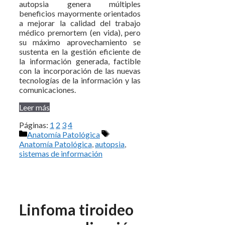
autopsia genera múltiples
beneficios mayormente orientados
a mejorar la calidad del trabajo
médico premortem (en vida), pero
su máximo aprovechamiento se
sustenta en la gestión eficiente de
la información generada, factible
con la incorporación de las nuevas
tecnologías de la información y las
comunicaciones.
Leer más
Páginas:
1
2
3
4
Categorías
Etiquetas
Anatomía Patológica
Anatomía Patológica
,
autopsia
,
sistemas de información
Linfoma tiroideo