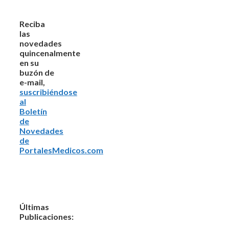
Reciba
las
novedades
quincenalmente
en su
buzón de
e-mail,
suscribiéndose
al
Boletín
de
Novedades
de
PortalesMedicos.com
Últimas
Publicaciones: