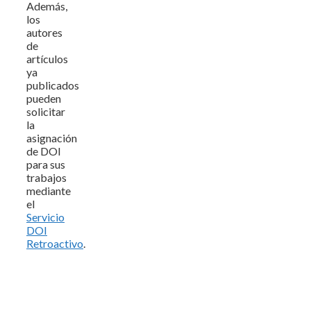
Además,
los
autores
de
artículos
ya
publicados
pueden
solicitar
la
asignación
de DOI
para sus
trabajos
mediante
el
Servicio
DOI
Retroactivo
.