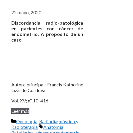
22 mayo, 2020
Discordancia radio-patológica
en pacientes con cáncer de
endometrio. A propósito de un
caso
Autora principal: Francis Katherine
Lizardo Cordova
Vol. XV; nº 10; 416
Leer más
Categorías
Oncología
,
Radiodiagnóstico y
Etiquetas
Radioterapia
Anatomía
Patológica
,
cáncer de endometrio
,