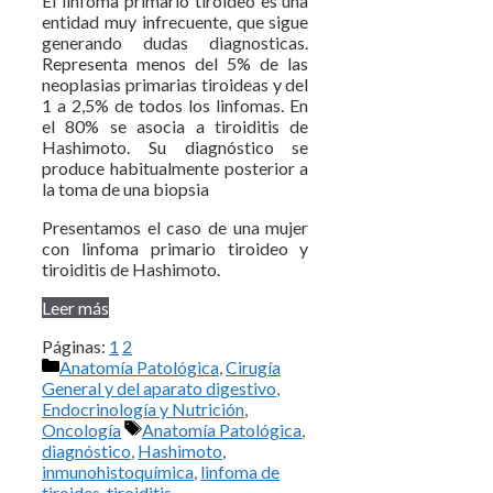
El linfoma primario tiroideo es una
entidad muy infrecuente, que sigue
generando dudas diagnosticas.
Representa menos del 5% de las
neoplasias primarias tiroideas y del
1 a 2,5% de todos los linfomas. En
el 80% se asocia a tiroiditis de
Hashimoto. Su diagnóstico se
produce habitualmente posterior a
la toma de una biopsia
Presentamos el caso de una mujer
con linfoma primario tiroideo y
tiroiditis de Hashimoto.
Leer más
Páginas:
1
2
Categorías
Anatomía Patológica
,
Cirugía
General y del aparato digestivo
,
Endocrinología y Nutrición
,
Etiquetas
Oncología
Anatomía Patológica
,
diagnóstico
,
Hashimoto
,
inmunohistoquímica
,
linfoma de
tiroides
,
tiroiditis