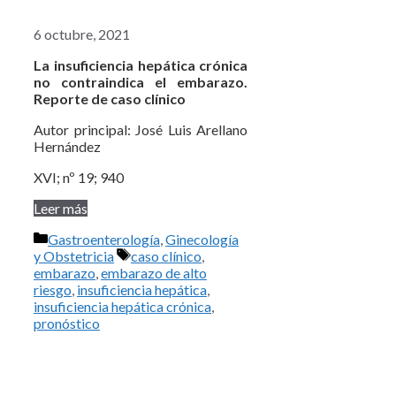
6 octubre, 2021
La insuficiencia hepática crónica
no contraindica el embarazo.
Reporte de caso clínico
Autor principal: José Luis Arellano
Hernández
XVI; nº 19; 940
Leer más
Categorías
Gastroenterología
,
Ginecología
Etiquetas
y Obstetricia
caso clínico
,
embarazo
,
embarazo de alto
riesgo
,
insuficiencia hepática
,
insuficiencia hepática crónica
,
pronóstico