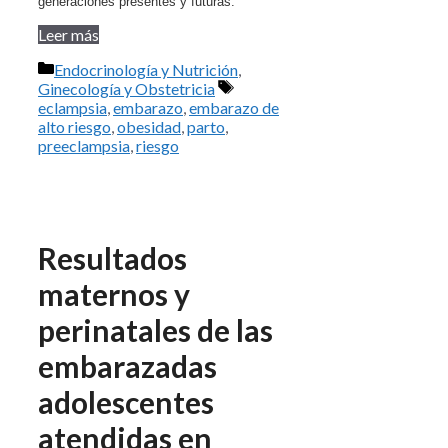
generaciones presentes y futuras.
Leer más
Categorías
Endocrinología y Nutrición
,
Etiquetas
Ginecología y Obstetricia
eclampsia
,
embarazo
,
embarazo de
alto riesgo
,
obesidad
,
parto
,
preeclampsia
,
riesgo
Resultados
maternos y
perinatales de las
embarazadas
adolescentes
atendidas en