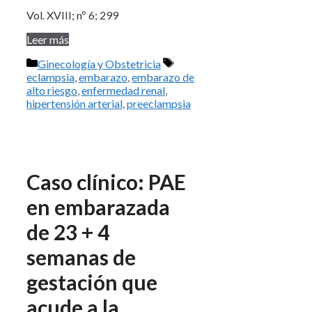
Vol. XVIII; nº 6; 299
Leer más
Categorías
Etiquetas
Ginecología y Obstetricia
eclampsia
,
embarazo
,
embarazo de
alto riesgo
,
enfermedad renal
,
hipertensión arterial
,
preeclampsia
Caso clínico: PAE
en embarazada
de 23 + 4
semanas de
gestación que
acude a la