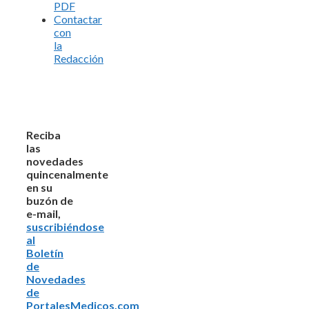
PDF
Contactar
con
la
Redacción
Reciba
las
novedades
quincenalmente
en su
buzón de
e-mail,
suscribiéndose
al
Boletín
de
Novedades
de
PortalesMedicos.com