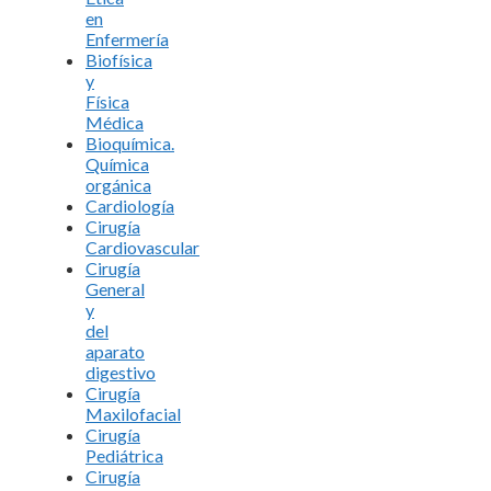
en
Enfermería
Biofísica
y
Física
Médica
Bioquímica.
Química
orgánica
Cardiología
Cirugía
Cardiovascular
Cirugía
General
y
del
aparato
digestivo
Cirugía
Maxilofacial
Cirugía
Pediátrica
Cirugía