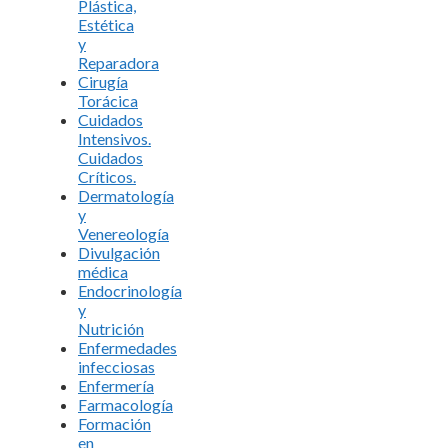
Plástica,
Estética
y
Reparadora
Cirugía
Torácica
Cuidados
Intensivos.
Cuidados
Críticos.
Dermatología
y
Venereología
Divulgación
médica
Endocrinología
y
Nutrición
Enfermedades
infecciosas
Enfermería
Farmacología
Formación
en