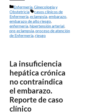
Categorías
Enfermería
,
Ginecología y
Etiquetas
Obstetricia
casos clínicos de
Enfermería
,
eclampsia
,
embarazo
,
embarazo de alto riesgo
,
enfermería
,
hipertensión arterial
,
pre-eclampsia
,
proceso de atención
de Enfermería
,
riesgo
La insuficiencia
hepática crónica
no contraindica
el embarazo.
Reporte de caso
clínico