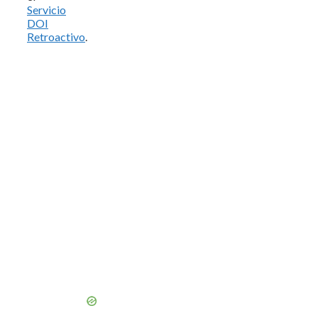
Servicio
DOI
Retroactivo
.