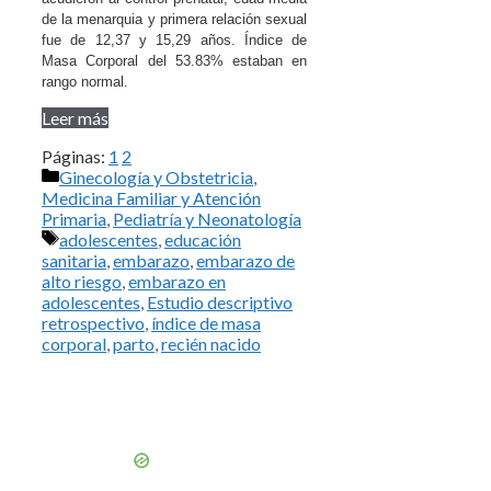
de la menarquia y primera relación sexual
fue de 12,37 y 15,29 años. Índice de
Masa Corporal del 53.83% estaban en
rango normal.
Leer más
Páginas:
1
2
Categorías
Ginecología y Obstetricia
,
Medicina Familiar y Atención
Primaria
,
Pediatría y Neonatología
Etiquetas
adolescentes
,
educación
sanitaria
,
embarazo
,
embarazo de
alto riesgo
,
embarazo en
adolescentes
,
Estudio descriptivo
retrospectivo
,
índice de masa
corporal
,
parto
,
recién nacido