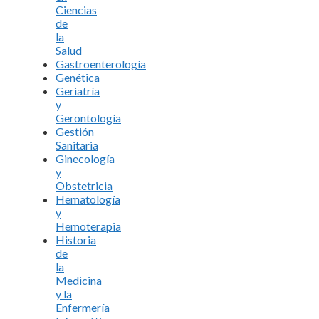
Ciencias
de
la
Salud
Gastroenterología
Genética
Geriatría
y
Gerontología
Gestión
Sanitaria
Ginecología
y
Obstetricia
Hematología
y
Hemoterapia
Historia
de
la
Medicina
y la
Enfermería