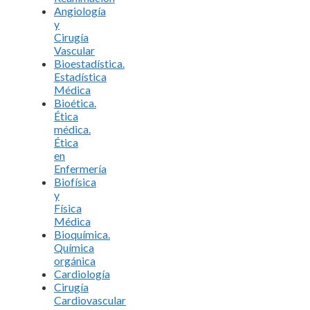
Angiología
y
Cirugía
Vascular
Bioestadística.
Estadística
Médica
Bioética.
Ética
médica.
Ética
en
Enfermería
Biofísica
y
Física
Médica
Bioquímica.
Química
orgánica
Cardiología
Cirugía
Cardiovascular