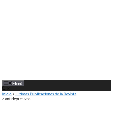
Saltar
al
contenido
Menú
Inicio
>
Ultimas Publicaciones de la Revista
>
antidepresivos