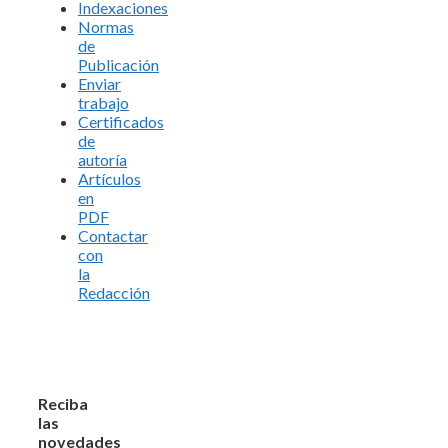
Indexaciones
Normas
de
Publicación
Enviar
trabajo
Certificados
de
autoría
Artículos
en
PDF
Contactar
con
la
Redacción
Reciba
las
novedades