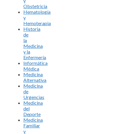
y
Obstetricia
Hematología
y
Hemoterapia
Historia
de
la
Medicina
y la
Enfermería
Informática
Médica
Medicina
Alternativa
Medicina
de
Urgencias
Medicina
del
Deporte
Medicina
Familiar
y