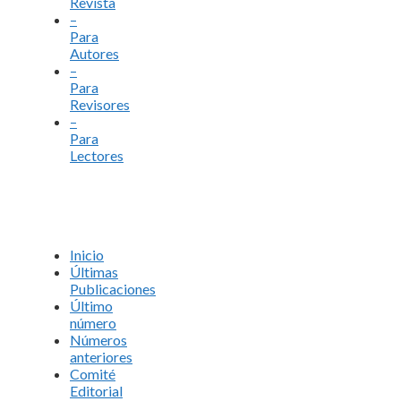
Revista
–
Para
Autores
–
Para
Revisores
–
Para
Lectores
Inicio
Últimas
Publicaciones
Último
número
Números
anteriores
Comité
Editorial