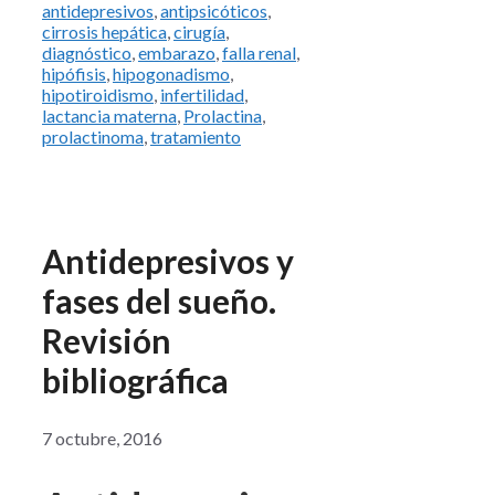
antidepresivos
,
antipsicóticos
,
cirrosis hepática
,
cirugía
,
diagnóstico
,
embarazo
,
falla renal
,
hipófisis
,
hipogonadismo
,
hipotiroidismo
,
infertilidad
,
lactancia materna
,
Prolactina
,
prolactinoma
,
tratamiento
Antidepresivos y
fases del sueño.
Revisión
bibliográfica
7 octubre, 2016