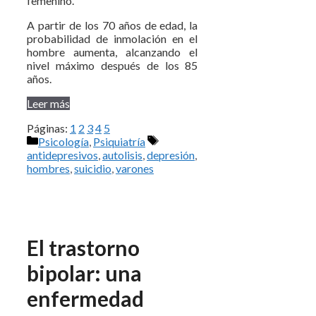
femenino.
A partir de los 70 años de edad, la
probabilidad de inmolación en el
hombre aumenta, alcanzando el
nivel máximo después de los 85
años.
Leer más
Páginas:
1
2
3
4
5
Categorías
Etiquetas
Psicología
,
Psiquiatría
antidepresivos
,
autolisis
,
depresión
,
hombres
,
suicidio
,
varones
El trastorno
bipolar: una
enfermedad