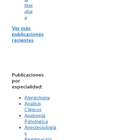
liter
atur
a
Ver más
publicaciones
recientes
Publicaciones
por
especialidad:
Alergología
Análisis
Clínicos
Anatomía
Patológica
Anestesiología
y
Reanimación