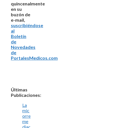
quincenalmente
en su
buzón de
e-mail,
suscribiéndose
al
Boletín
de
Novedades
de
PortalesMedicos.com
Últimas
Publicaciones:
La
mic
orre
me
diac