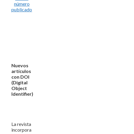
número
publicado
Nuevos
artículos
con DOI
(Digital
Object
Identifier)
La revista
incorpora