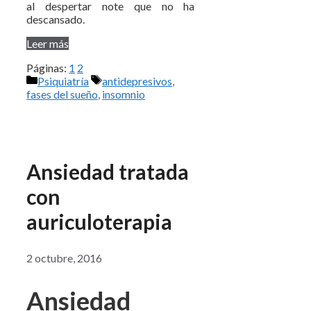
al despertar note que no ha
descansado.
Leer más
Páginas:
1
2
Categorías
Etiquetas
Psiquiatría
antidepresivos
,
fases del sueño
,
insomnio
Ansiedad tratada
con
auriculoterapia
2 octubre, 2016
Ansiedad