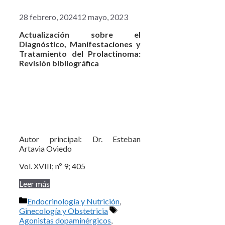
28 febrero, 2024
12 mayo, 2023
Actualización sobre el
Diagnóstico, Manifestaciones y
Tratamiento del Prolactinoma:
Revisión bibliográfica
Autor principal: Dr. Esteban
Artavia Oviedo
Vol. XVIII; nº 9; 405
Leer más
Categorías
Endocrinología y Nutrición
,
Etiquetas
Ginecología y Obstetricia
Agonistas dopaminérgicos
,