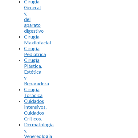
Cirugía
General
y
del
aparato
digestivo
Cirugía
Maxilofacial
Cirugía
Pediátrica
Cirugía
Plástica,
Estética
y
Reparadora
Cirugía
Torácica
Cuidados
Intensivos.
Cuidados
Críticos.
Dermatología
y
Venereología