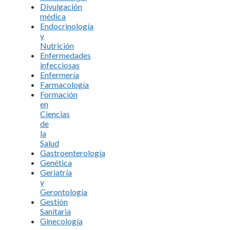
Divulgación
médica
Endocrinología
y
Nutrición
Enfermedades
infecciosas
Enfermería
Farmacología
Formación
en
Ciencias
de
la
Salud
Gastroenterología
Genética
Geriatría
y
Gerontología
Gestión
Sanitaria
Ginecología