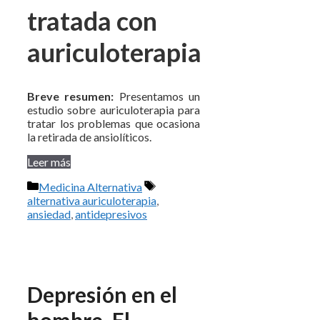
tratada con
auriculoterapia
Breve resumen:
Presentamos un
estudio sobre auriculoterapia para
tratar los problemas que ocasiona
la retirada de ansiolíticos.
Leer más
Categorías
Etiquetas
Medicina Alternativa
alternativa auriculoterapia
,
ansiedad
,
antidepresivos
Depresión en el
hombre. El