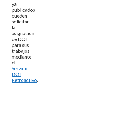
ya
publicados
pueden
solicitar
la
asignación
de DOI
para sus
trabajos
mediante
el
Servicio
DOI
Retroactivo
.