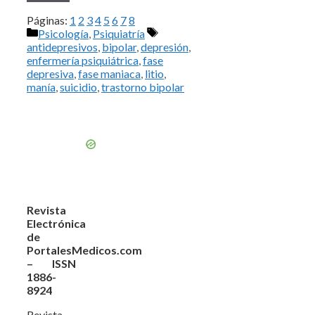
Páginas:
1
2
3
4
5
6
7
8
Categorías
Etiquetas
Psicología
,
Psiquiatría
antidepresivos
,
bipolar
,
depresión
,
enfermería psiquiátrica
,
fase
depresiva
,
fase maniaca
,
litio
,
manía
,
suicidio
,
trastorno bipolar
Revista
Electrónica
de
PortalesMedicos.com
– ISSN
1886-
8924
Revista