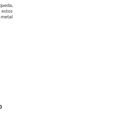
queda,
 estos
 metal
o