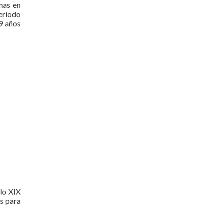
mas en
eríodo
9 años
lo XIX
os para