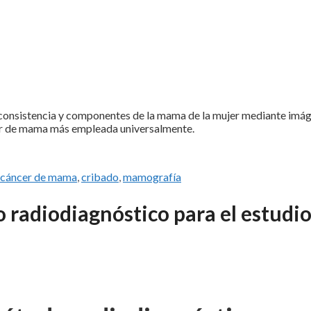
a consistencia y componentes de la mama de la mujer mediante imá
cer de mama más empleada universalmente.
Etiquetas
cáncer de mama
,
cribado
,
mamografía
 radiodiagnóstico para el estudio