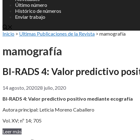
Último número
Histórico de números
Enviar trabajo
Inicio
>
Ultimas Publicaciones de la Revista
>
mamografía
mamografía
BI-RADS 4: Valor predictivo pos
14 agosto, 2020
28 julio, 2020
BI-RADS 4: Valor predictivo positivo mediante ecografía
Autora principal: Leticia Moreno Caballero
Vol. XV; nº 14; 705
Leer más