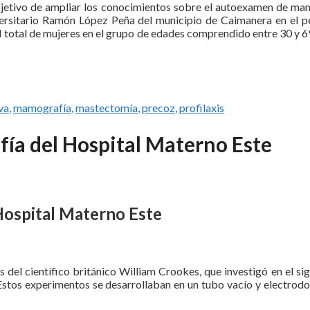
objetivo de ampliar los conocimientos sobre el autoexamen de ma
iversitario Ramón López Peña del municipio de Caimanera en el p
l total de mujeres en el grupo de edades comprendido entre 30 y 6
va
,
mamografía
,
mastectomía
,
precoz
,
profilaxis
fía del Hospital Materno Este
Hospital Materno Este
del científico británico William Crookes, que investigó en el sig
. Estos experimentos se desarrollaban en un tubo vacío y electrod