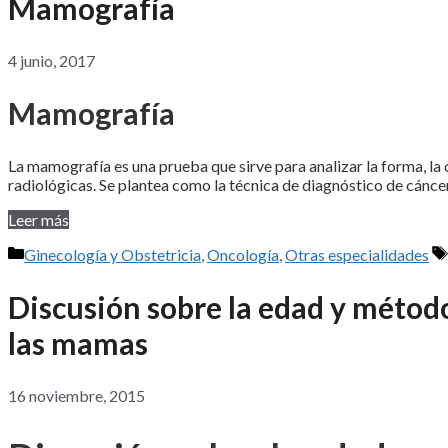
Mamografía
4 junio, 2017
Mamografía
La mamografía es una prueba que sirve para analizar la forma, l
radiológicas. Se plantea como la técnica de diagnóstico de cán
Leer más
Categorías
Ginecología y Obstetricia
,
Oncología
,
Otras especialidades
Discusión sobre la edad y método
las mamas
16 noviembre, 2015