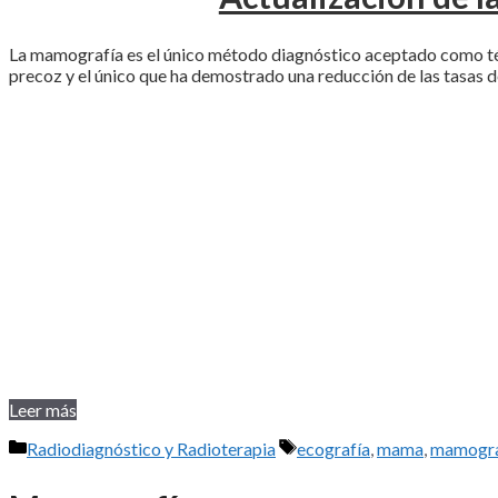
La mamografía es el único método diagnóstico aceptado como té
precoz y el único que ha demostrado una reducción de las tasas 
Leer más
Categorías
Etiquetas
Radiodiagnóstico y Radioterapia
ecografía
,
mama
,
mamogra