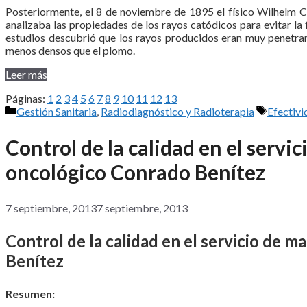
Posteriormente, el 8 de noviembre de 1895 el físico Wilhelm 
analizaba las propiedades de los rayos catódicos para evitar la
estudios descubrió que los rayos producidos eran muy penetran
menos densos que el plomo.
Leer más
Páginas:
1
2
3
4
5
6
7
8
9
10
11
12
13
Categorías
Etiqueta
Gestión Sanitaria
,
Radiodiagnóstico y Radioterapia
Efectivi
Control de la calidad en el servi
oncológico Conrado Benítez
7 septiembre, 2013
7 septiembre, 2013
Control de la calidad en el servicio de 
Benítez
Resumen: