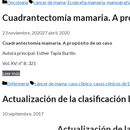
Categorías
Etiquetas
Oncología
cáncer de mama
,
Ecografía mamaria
,
mamografí
Cuadrantectomía mamaria. A pro
23 noviembre, 2020
27 abril, 2020
Cuadrantectomía mamaria. A propósito de un caso
Autora principal: Esther Tapia Burillo
Vol. XV; nº 8; 321
Leer más
Categorías
Etiquetas
Enfermería
cáncer de mama
,
caso clínico
,
casos clínicos de 
Actualización de la clasificación
10 septiembre, 2017
Actualización de la