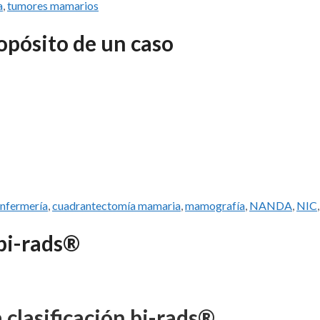
a
,
tumores mamarios
pósito de un caso
Enfermería
,
cuadrantectomía mamaria
,
mamografía
,
NANDA
,
NIC
 bi-rads®
 clasificación bi-rads®