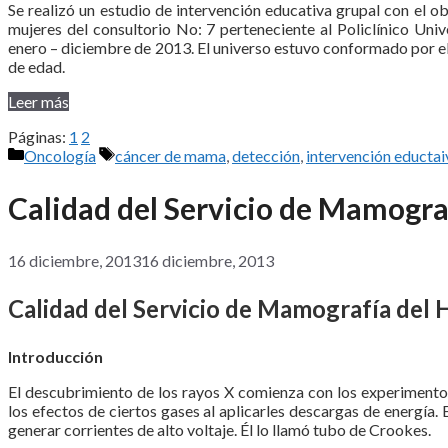
Se realizó un estudio de intervención educativa grupal con el 
mujeres del consultorio No: 7 perteneciente al Policlínico Un
enero – diciembre de 2013. El universo estuvo conformado por e
de edad.
Leer más
Páginas:
1
2
Categorías
Etiquetas
Oncología
cáncer de mama
,
detección
,
intervención eductai
Calidad del Servicio de Mamogra
16 diciembre, 2013
16 diciembre, 2013
Calidad del Servicio de Mamografía del 
Introducción
El descubrimiento de los rayos X comienza con los experimentos 
los efectos de ciertos gases al aplicarles descargas de energía
generar corrientes de alto voltaje. Él lo llamó tubo de Crookes.