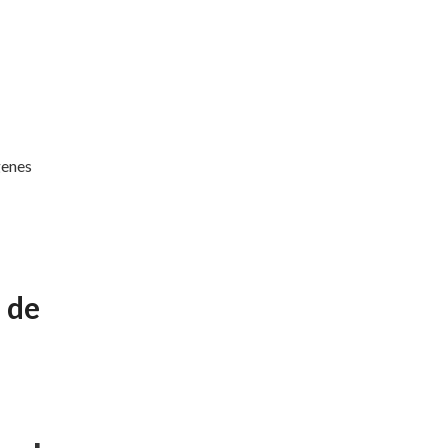
genes
 de