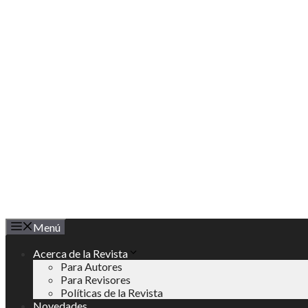
Saltar
al
contenido
Menú
Acerca de la Revista
Para Autores
Para Revisores
Políticas de la Revista
Novedades