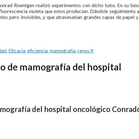
Conrad Roentgen realizó experimentos con dicho tubo. En su bús
 fluorescencia violeta que estos producían. Dándole seguimiento a
tes pero invisibles, y que atravesaban grandes capas de papel y
s
dad
,
Eficacia
,
eficiencia
,
mamografía
,
rayos X
cio de mamografía del hospital
mamografía del hospital oncológico Conrad