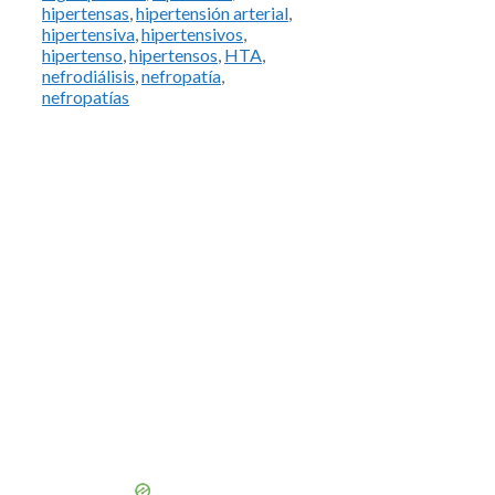
hipertensas
,
hipertensión arterial
,
hipertensiva
,
hipertensivos
,
hipertenso
,
hipertensos
,
HTA
,
nefrodiálisis
,
nefropatía
,
nefropatías