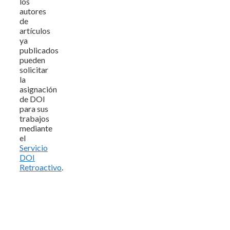
los
autores
de
artículos
ya
publicados
pueden
solicitar
la
asignación
de DOI
para sus
trabajos
mediante
el
Servicio
DOI
Retroactivo
.