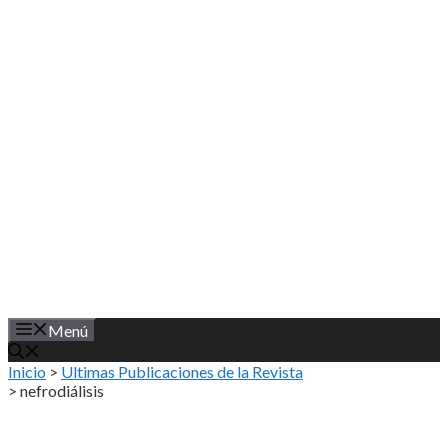
Saltar
al
contenido
Menú
Inicio
>
Ultimas Publicaciones de la Revista
>
nefrodiálisis