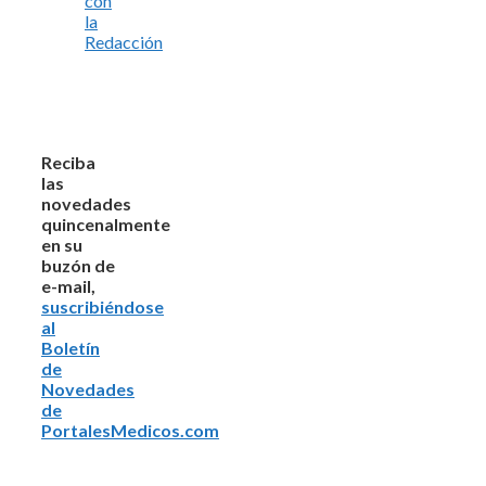
con
la
Redacción
Reciba
las
novedades
quincenalmente
en su
buzón de
e-mail,
suscribiéndose
al
Boletín
de
Novedades
de
PortalesMedicos.com