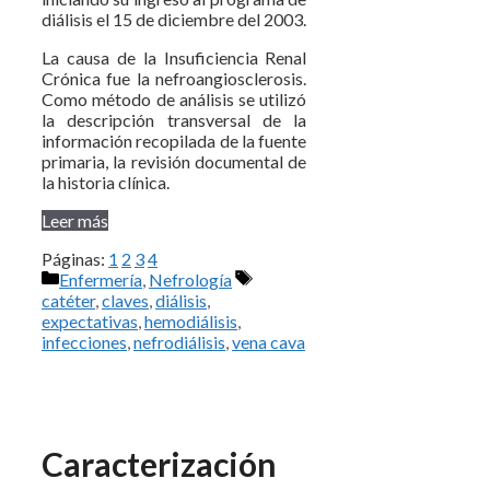
diálisis el 15 de diciembre del 2003.
La causa de la Insuficiencia Renal
Crónica fue la nefroangiosclerosis.
Como método de análisis se utilizó
la descripción transversal de la
información recopilada de la fuente
primaria, la revisión documental de
la historia clínica.
Leer más
Páginas:
1
2
3
4
Categorías
Etiquetas
Enfermería
,
Nefrología
catéter
,
claves
,
diálisis
,
expectativas
,
hemodiálisis
,
infecciones
,
nefrodiálisis
,
vena cava
Caracterización