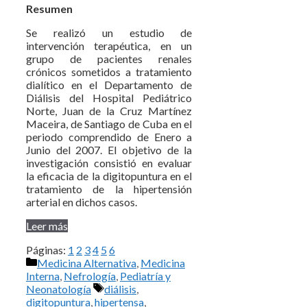
Resumen
Se realizó un estudio de
intervención terapéutica, en un
grupo de pacientes renales
crónicos sometidos a tratamiento
dialítico en el Departamento de
Diálisis del Hospital Pediátrico
Norte, Juan de la Cruz Martínez
Maceira, de Santiago de Cuba en el
periodo comprendido de Enero a
Junio del 2007. El objetivo de la
investigación consistió en evaluar
la eficacia de la digitopuntura en el
tratamiento de la hipertensión
arterial en dichos casos.
Leer más
Páginas:
1
2
3
4
5
6
Categorías
Medicina Alternativa
,
Medicina
Interna
,
Nefrología
,
Pediatría y
Etiquetas
Neonatología
diálisis
,
digitopuntura
,
hipertensa
,