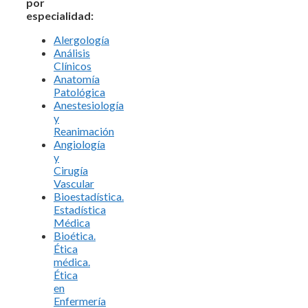
por
especialidad:
Alergología
Análisis
Clínicos
Anatomía
Patológica
Anestesiología
y
Reanimación
Angiología
y
Cirugía
Vascular
Bioestadística.
Estadística
Médica
Bioética.
Ética
médica.
Ética
en
Enfermería