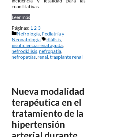
incidencia y letalidad para las
cuantitativas.
Leer más
Páginas:
1
2
3
Categorías
Nefrología
,
Pediatría y
Etiquetas
Neonatología
diálisis
,
insuficiencia renal aguda
,
nefrodiálisis
,
nefropatía
,
nefropatías
,
renal
,
trasplante renal
Nueva modalidad
terapéutica en el
tratamiento de la
hipertensión
arterial durante