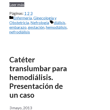
Leer más
Páginas:
1
2
3
Categorías
Enfermería
,
Ginecología y
Etiquetas
Obstetricia
,
Nefrología
diálisis
,
embarazo
,
gestación
,
hemodiálisis
,
nefrodiálisis
Catéter
translumbar para
hemodiálisis.
Presentación de
un caso
3 mayo, 2013