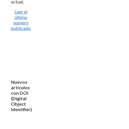
actual.
Leer el
último
número
publicado
Nuevos
artículos
con DOI
(Digital
Object
Identifier)