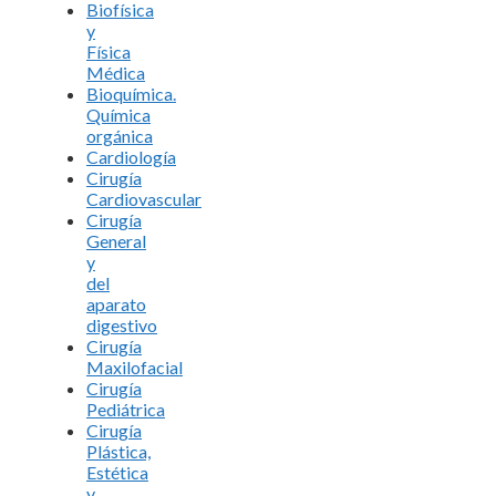
Biofísica
y
Física
Médica
Bioquímica.
Química
orgánica
Cardiología
Cirugía
Cardiovascular
Cirugía
General
y
del
aparato
digestivo
Cirugía
Maxilofacial
Cirugía
Pediátrica
Cirugía
Plástica,
Estética
y