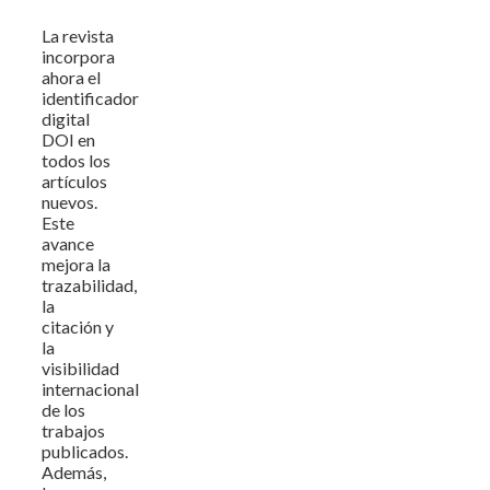
La revista
incorpora
ahora el
identificador
digital
DOI en
todos los
artículos
nuevos.
Este
avance
mejora la
trazabilidad,
la
citación y
la
visibilidad
internacional
de los
trabajos
publicados.
Además,