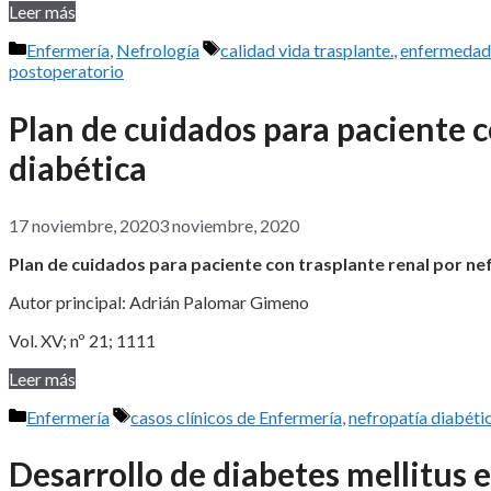
Leer más
Categorías
Etiquetas
Enfermería
,
Nefrología
calidad vida trasplante.
,
enfermedad 
postoperatorio
Plan de cuidados para paciente c
diabética
17 noviembre, 2020
3 noviembre, 2020
Plan de cuidados para paciente con trasplante renal por ne
Autor principal: Adrián Palomar Gimeno
Vol. XV; nº 21; 1111
Leer más
Categorías
Etiquetas
Enfermería
casos clínicos de Enfermería
,
nefropatía diabéti
Desarrollo de diabetes mellitus e