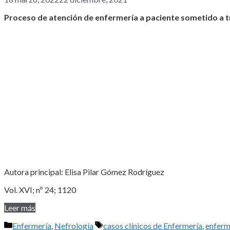
Proceso de atención de enfermería a paciente sometido a t
Autora principal: Elisa Pilar Gómez Rodríguez
Vol. XVI; nº 24; 1120
Leer más
Categorías
Etiquetas
Enfermería
,
Nefrología
casos clínicos de Enfermería
,
enferm