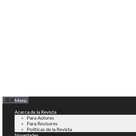
Saltar
al
contenido
Menú
Acerca de la Revista
Para Autores
Para Revisores
Políticas de la Revista
Novedades