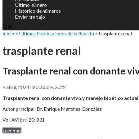
Último número
Histórico de números
Enviar trabajo
Inicio
>
Ultimas Publicaciones de la Revista
>
trasplante renal
trasplante renal
Trasplante renal con donante viv
9 abril, 2024
19 octubre, 2022
Trasplante renal con donante vivo y manejo bioético actual
Autor principal: Dr. Enrique Martínez González
Vol. XVII; nº 20; 831
Leer más