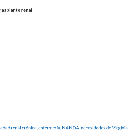
rasplante renal
edad renal crónica
,
enfermería
,
NANDA
,
necesidades de Virginia