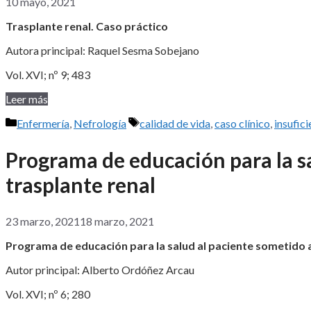
10 mayo, 2021
Trasplante renal. Caso práctico
Autora principal: Raquel Sesma Sobejano
Vol. XVI; nº 9; 483
Leer más
Categorías
Etiquetas
Enfermería
,
Nefrología
calidad de vida
,
caso clínico
,
insufici
Programa de educación para la s
trasplante renal
23 marzo, 2021
18 marzo, 2021
Programa de educación para la salud al paciente sometido a
Autor principal: Alberto Ordóñez Arcau
Vol. XVI; nº 6; 280