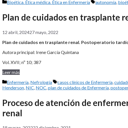
Categorías
Etiquetas
Bioética. Ética médica. Ética en Enfermería
autonomía
,
bioé
Plan de cuidados en trasplante r
12 abril, 2024
27 mayo, 2022
Plan de cuidados en trasplante renal. Postoperatorio tardí
Autora principal: Irene García Quintana
Vol. XVII; nº 10; 387
Leer más
Categorías
Etiquetas
Enfermería
,
Nefrología
casos clínicos de Enfermería
,
cuidad
Henderson
,
NIC
,
NOC
,
plan de cuidados de Enfermería
,
postoper
Proceso de atención de enfermer
renal
18 marzo, 2022
22 diciembre, 2021