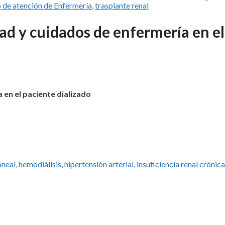
 de atención de Enfermería
,
trasplante renal
dad y cuidados de enfermería en el
a en el paciente dializado
oneal
,
hemodiálisis
,
hipertensión arterial
,
insuficiencia renal crónica