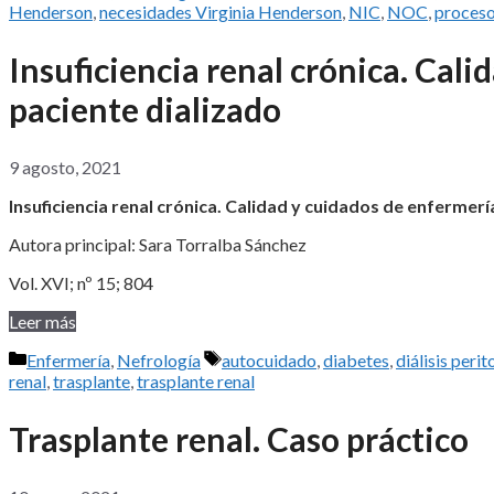
Henderson
,
necesidades Virginia Henderson
,
NIC
,
NOC
,
proceso
Insuficiencia renal crónica. Cali
paciente dializado
9 agosto, 2021
Insuficiencia renal crónica. Calidad y cuidados de enfermerí
Autora principal: Sara Torralba Sánchez
Vol. XVI; nº 15; 804
Leer más
Categorías
Etiquetas
Enfermería
,
Nefrología
autocuidado
,
diabetes
,
diálisis perit
renal
,
trasplante
,
trasplante renal
Trasplante renal. Caso práctico