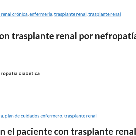
renal crónica
,
enfermería
,
trasplante renal
,
trasplante renal
on trasplante renal por nefropatí
fropatía diabética
ca
,
plan de cuidados enfermero
,
trasplante renal
n el paciente con trasplante rena