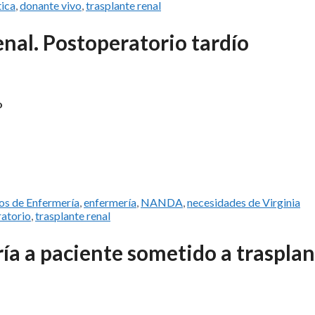
tica
,
donante vivo
,
trasplante renal
enal. Postoperatorio tardío
o
os de Enfermería
,
enfermería
,
NANDA
,
necesidades de Virginia
atorio
,
trasplante renal
ía a paciente sometido a traspla