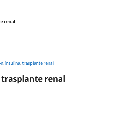
e renal
ón
,
insulina
,
trasplante renal
l trasplante renal