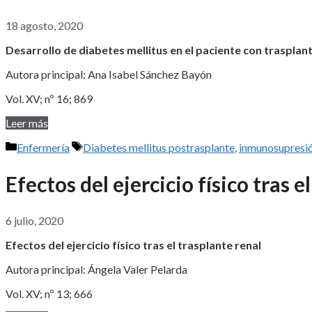
18 agosto, 2020
Desarrollo de diabetes mellitus en el paciente con trasplant
Autora principal: Ana Isabel Sánchez Bayón
Vol. XV; nº 16; 869
Leer más
Categorías
Etiquetas
Enfermería
Diabetes mellitus postrasplante
,
inmunosupresi
Efectos del ejercicio físico tras e
6 julio, 2020
Efectos del ejercicio físico tras el trasplante renal
Autora principal: Ángela Valer Pelarda
Vol. XV; nº 13; 666