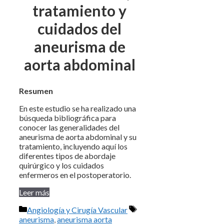
tratamiento y
cuidados del
aneurisma de
aorta abdominal
Resumen
En este estudio se ha realizado una
búsqueda bibliográfica para
conocer las generalidades del
aneurisma de aorta abdominal y su
tratamiento, incluyendo aquí los
diferentes tipos de abordaje
quirúrgico y los cuidados
enfermeros en el postoperatorio.
Leer más
Categorías
Etiquetas
Angiología y Cirugía Vascular
aneurisma
,
aneurisma aorta