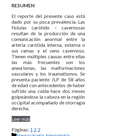
RESUMEN
El reporte del presente caso está
dado por su poca prevalencia. Las
fístulas carótido – cavernosas
resultan de la producción de una
comunicación anormal entre la
arteria carótida interna, externa o
sus ramas y el seno cavernoso.
Tienen múltiples causas entre ellas
las más frecuentes son los
aneurismas, las malformaciones
vasculares y los traumatismos. Se
presenta paciente JLP de 58 años
de edad con antecedentes de haber
sufrido una caída hace dos meses
golpeándose la cabeza en la región
occipital acompañado de otorragia
derecha.
Leer más
Páginas:
1
2
3
Categorías
Neurocirugía
,
Neurología
,