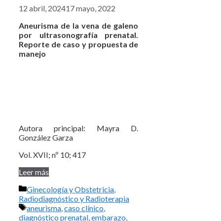
12 abril, 2024
17 mayo, 2022
Aneurisma de la vena de galeno
por ultrasonografía prenatal.
Reporte de caso y propuesta de
manejo
Autora principal: Mayra D.
González Garza
Vol. XVII; nº 10; 417
Leer más
Categorías
Ginecología y Obstetricia
,
Radiodiagnóstico y Radioterapia
Etiquetas
aneurisma
,
caso clínico
,
diagnóstico prenatal
,
embarazo
,