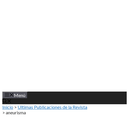
Saltar
al
contenido
Menú
Inicio
>
Ultimas Publicaciones de la Revista
>
aneurisma