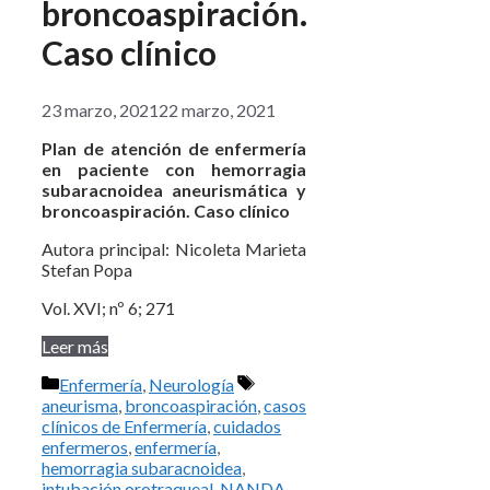
broncoaspiración.
Caso clínico
23 marzo, 2021
22 marzo, 2021
Plan de atención de enfermería
en paciente con hemorragia
subaracnoidea aneurismática y
broncoaspiración. Caso clínico
Autora principal: Nicoleta Marieta
Stefan Popa
Vol. XVI; nº 6; 271
Leer más
Categorías
Etiquetas
Enfermería
,
Neurología
aneurisma
,
broncoaspiración
,
casos
clínicos de Enfermería
,
cuidados
enfermeros
,
enfermería
,
hemorragia subaracnoidea
,
intubación orotraqueal
,
NANDA
,