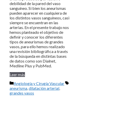
debilidad de la pared del vaso
sanguíneo. Si bien los aneurismas
pueden aparecer en cualquiera de
los distintos vasos sanguíneos, casi
siempre se encuentran en las
arterias. En el presente trabajo nos
hemos planteado el objetivo de
definir y conocer los diferentes
tipos de aneurismas de grandes
vasos, para ello hemos realizado
una revisión bibliográfica a través
de la búsqueda en distintas bases
de datos como son Dialnet,
Medline Plus y PubMed.
Leer más
Categorías
Etiquetas
Angiología y Cirugía Vascular
aneurisma
,
dilatación arterial
,
grandes vasos