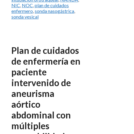
NIC
,
NOC
,
plan de cuidados
enfermero
,
sonda nasogástrica
,
sonda vesical
Plan de cuidados
de enfermería en
paciente
intervenido de
aneurisma
aórtico
abdominal con
múltiples