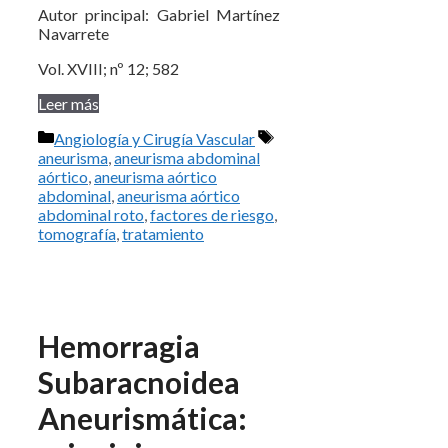
Autor principal: Gabriel Martínez
Navarrete
Vol. XVIII; nº 12; 582
Leer más
Categorías
Etiquetas
Angiología y Cirugía Vascular
aneurisma
,
aneurisma abdominal
aórtico
,
aneurisma aórtico
abdominal
,
aneurisma aórtico
abdominal roto
,
factores de riesgo
,
tomografía
,
tratamiento
Hemorragia
Subaracnoidea
Aneurismática: