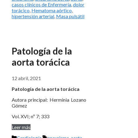
casos clínicos de Enfermería
,
dolor
torácico
,
Hematoma aórtico
,
hipertensión arterial
,
Masa pulsátil
Patología de la
aorta torácica
12 abril, 2021
Patología de la aorta torácica
Autora principal: Herminia Lozano
Gómez
Vol. XVI; nº 7; 333
Leer más
Categorías
Etiquetas
Cardiología
aneurisma
,
aorta
,