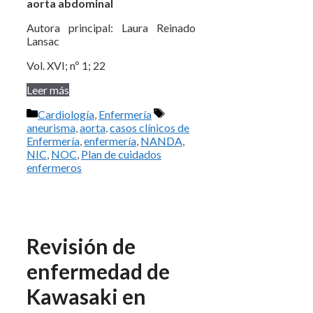
aorta abdominal
Autora principal: Laura Reinado
Lansac
Vol. XVI; nº 1; 22
Leer más
Categorías
Etiquetas
Cardiología
,
Enfermería
aneurisma
,
aorta
,
casos clínicos de
Enfermería
,
enfermería
,
NANDA
,
NIC
,
NOC
,
Plan de cuidados
enfermeros
Revisión de
enfermedad de
Kawasaki en