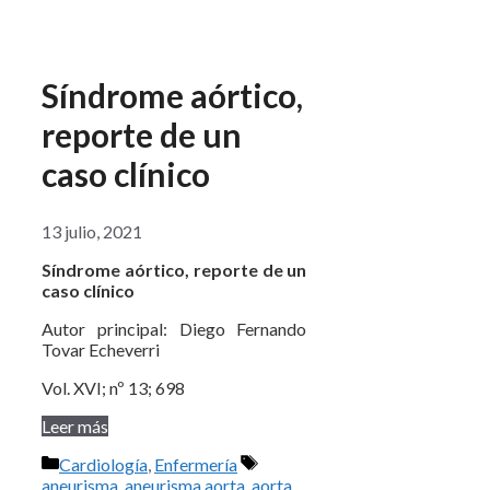
Síndrome aórtico,
reporte de un
caso clínico
13 julio, 2021
Síndrome aórtico, reporte de un
caso clínico
Autor principal: Diego Fernando
Tovar Echeverri
Vol. XVI; nº 13; 698
Leer más
Categorías
Etiquetas
Cardiología
,
Enfermería
aneurisma
,
aneurisma aorta
,
aorta
,