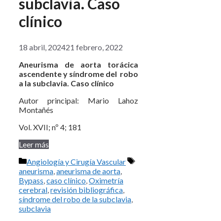
subclavia. Caso
clínico
18 abril, 2024
21 febrero, 2022
Aneurisma de aorta torácica
ascendente y síndrome del robo
a la subclavia. Caso clínico
Autor principal: Mario Lahoz
Montañés
Vol. XVII; nº 4; 181
Leer más
Categorías
Etiquetas
Angiología y Cirugía Vascular
aneurisma
,
aneurisma de aorta
,
Bypass
,
caso clínico
,
Oximetría
cerebral
,
revisión bibliográfica
,
síndrome del robo de la subclavia
,
subclavia