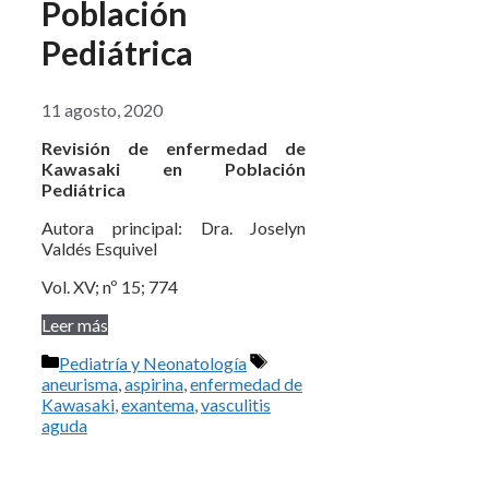
Población
Pediátrica
11 agosto, 2020
Revisión de enfermedad de
Kawasaki en Población
Pediátrica
Autora principal: Dra. Joselyn
Valdés Esquivel
Vol. XV; nº 15; 774
Leer más
Categorías
Etiquetas
Pediatría y Neonatología
aneurisma
,
aspirina
,
enfermedad de
Kawasaki
,
exantema
,
vasculitis
aguda