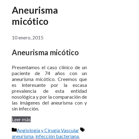
Aneurisma
micótico
10 enero, 2015
Aneurisma micótico
Presentamos el caso clínico de un
paciente de 74 años con un
aneurisma micótico. Creemos que
es interesante por la escasa
prevalencia de esta entidad
nosológica y por la comparación de
las imágenes del aneurisma con y
sin infección.
Leer más
Categorías
Etiquetas
Angiología y Cirugía Vascular
aneurisma
,
infección bacteriana
,