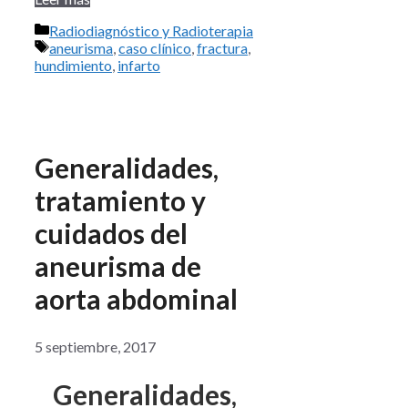
Categorías
Radiodiagnóstico y Radioterapia
Etiquetas
aneurisma
,
caso clínico
,
fractura
,
hundimiento
,
infarto
Generalidades,
tratamiento y
cuidados del
aneurisma de
aorta abdominal
5 septiembre, 2017
Generalidades,