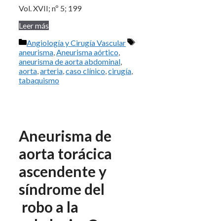
Vol. XVII; nº 5; 199
Leer más
Categorías
Etiquetas
Angiología y Cirugía Vascular
aneurisma
,
Aneurisma aórtico
,
aneurisma de aorta abdominal
,
aorta
,
arteria
,
caso clínico
,
cirugía
,
tabaquismo
Aneurisma de
aorta torácica
ascendente y
síndrome del
robo a la