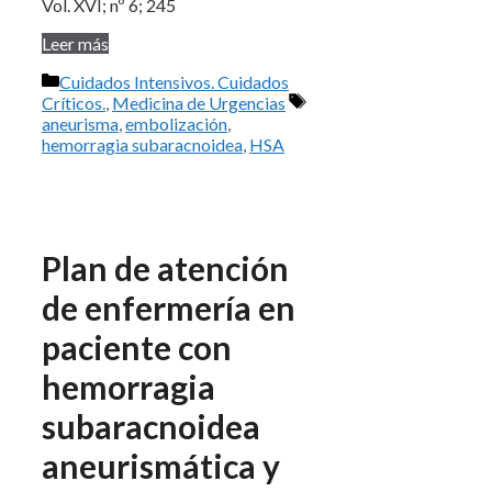
Vol. XVI; nº 6; 245
Leer más
Categorías
Cuidados Intensivos. Cuidados
Etiquetas
Críticos.
,
Medicina de Urgencias
aneurisma
,
embolización
,
hemorragia subaracnoidea
,
HSA
Plan de atención
de enfermería en
paciente con
hemorragia
subaracnoidea
aneurismática y