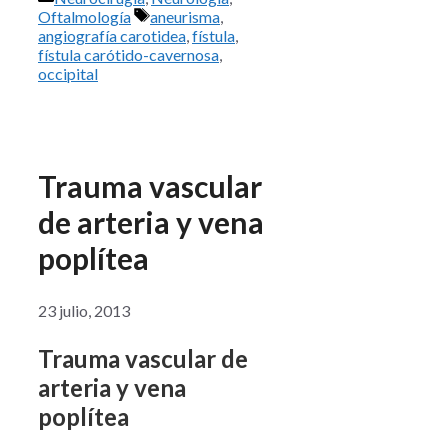
Etiquetas
Oftalmología
aneurisma
,
angiografía carotidea
,
fístula
,
fístula carótido-cavernosa
,
occipital
Trauma vascular
de arteria y vena
poplítea
23 julio, 2013
Trauma vascular de
arteria y vena
poplítea