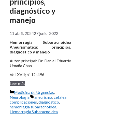
principios,
diagnóstico y
manejo
11 abril, 2024
27 junio, 2022
Hemorragia Subaracnoidea
Aneurismática: principios,
diagnóstico y manejo
Autor principal: Dr. Daniel Eduardo
Umaña Chan
Vol. XVII; nº 12; 496
Leer más
Categorías
Medicina de Urgencias
,
Etiquetas
Neurología
aneurisma
,
cefalea
,
complicaciones
,
diagnóstico
,
hemorragia subaracnoidea
,
Hemorragia Subaracnoidea