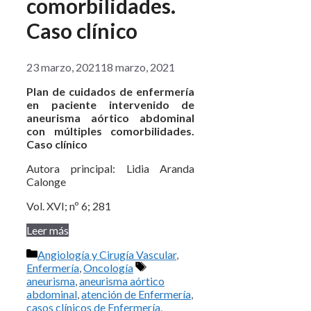
comorbilidades.
Caso clínico
23 marzo, 2021
18 marzo, 2021
Plan de cuidados de enfermería
en paciente intervenido de
aneurisma aórtico abdominal
con múltiples comorbilidades.
Caso clínico
Autora principal: Lidia Aranda
Calonge
Vol. XVI; nº 6; 281
Leer más
Categorías
Angiología y Cirugía Vascular
,
Etiquetas
Enfermería
,
Oncología
aneurisma
,
aneurisma aórtico
abdominal
,
atención de Enfermería
,
casos clínicos de Enfermería
,