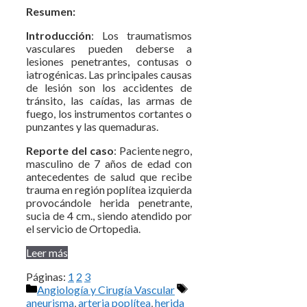
Resumen:
Introducción
: Los traumatismos
vasculares pueden deberse a
lesiones penetrantes, contusas o
iatrogénicas. Las principales causas
de lesión son los accidentes de
tránsito, las caídas, las armas de
fuego, los instrumentos cortantes o
punzantes y las quemaduras.
Reporte del caso
: Paciente negro,
masculino de 7 años de edad con
antecedentes de salud que recibe
trauma en región poplítea izquierda
provocándole herida penetrante,
sucia de 4 cm., siendo atendido por
el servicio de Ortopedia.
Leer más
Páginas:
1
2
3
Categorías
Etiquetas
Angiología y Cirugía Vascular
aneurisma
,
arteria poplítea
,
herida