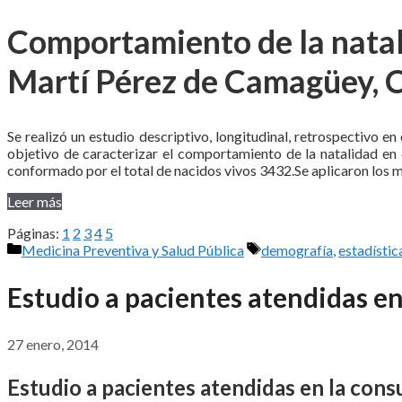
Comportamiento de la natali
Martí Pérez de Camagüey, 
Se realizó un estudio descriptivo, longitudinal, retrospectivo e
objetivo de caracterizar el comportamiento de la natalidad en 
conformado por el total de nacidos vivos 3432.Se aplicaron los m
Leer más
Páginas:
1
2
3
4
5
Categorías
Etiquetas
Medicina Preventiva y Salud Pública
demografía
,
estadístic
Estudio a pacientes atendidas en 
27 enero, 2014
Estudio a pacientes atendidas en la consu