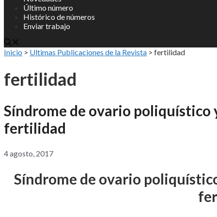
Último número
Histórico de números
Enviar trabajo
Inicio
>
Ultimas Publicaciones de la Revista
>
fertilidad
fertilidad
Síndrome de ovario poliquístico y
fertilidad
4 agosto, 2017
Síndrome de ovario poliquístico
fer