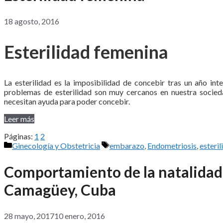
18 agosto, 2016
Esterilidad femenina
La esterilidad es la imposibilidad de concebir tras un año inte
problemas de esterilidad son muy cercanos en nuestra socied
necesitan ayuda para poder concebir.
Leer más
Páginas:
1
2
Categorías
Etiquetas
Ginecología y Obstetricia
embarazo
,
Endometriosis
,
esteril
Comportamiento de la natalidad e
Camagüey, Cuba
28 mayo, 2017
10 enero, 2016