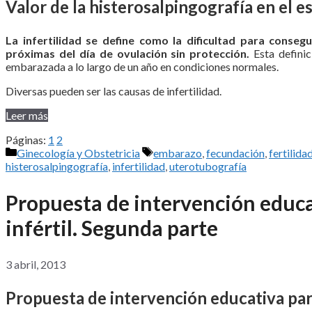
Valor de la histerosalpingografía en el es
La infertilidad se define como la dificultad para conse
próximas del día de ovulación sin protección.
Esta defini
embarazada a lo largo de un año en condiciones normales.
Diversas pueden ser las causas de infertilidad.
Leer más
Páginas:
1
2
Categorías
Etiquetas
Ginecología y Obstetricia
embarazo
,
fecundación
,
fertilida
histerosalpingografía
,
infertilidad
,
uterotubografía
Propuesta de intervención educat
infértil. Segunda parte
3 abril, 2013
Propuesta de intervención educativa para