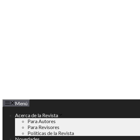
Saltar
al
contenido
Menú
Acerca de la Revista
Para Autores
Para Revisores
Políticas de la Revista
Novedades