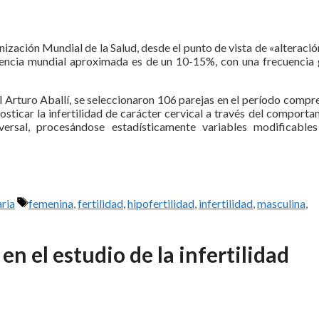
zación Mundial de la Salud, desde el punto de vista de «alteració
dencia mundial aproximada es de un 10-15%, con una frecuencia 
el Arturo Aballí, se seleccionaron 106 parejas en el período comp
sticar la infertilidad de carácter cervical a través del comporta
sversal, procesándose estadísticamente variables modificable
Etiquetas
ria
femenina
,
fertilidad
,
hipofertilidad
,
infertilidad
,
masculina
,
en el estudio de la infertilidad