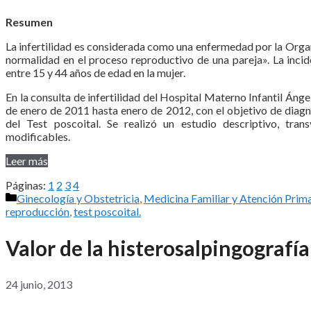
Resumen
La infertilidad es considerada como una enfermedad por la Organi
normalidad en el proceso reproductivo de una pareja». La inci
entre 15 y 44 años de edad en la mujer.
En la consulta de infertilidad del Hospital Materno Infantil Áng
de enero de 2011 hasta enero de 2012, con el objetivo de diagno
del Test poscoital. Se realizó un estudio descriptivo, tran
modificables.
Leer más
Páginas:
1
2
3
4
Categorías
Ginecología y Obstetricia
,
Medicina Familiar y Atención Prima
reproducción
,
test poscoital.
Valor de la histerosalpingografía 
24 junio, 2013