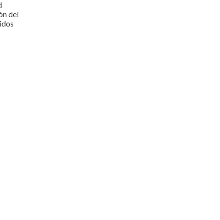
d
ón del
idos