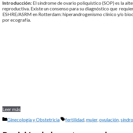
Introducción:
El síndrome de ovario poliquístico (SOP) es la al
reproductiva. Existe un consenso para su diagnóstico que requiere
ESHRE/ASRM en Rotterdam: hiperandrogenismo clínico y/o bioquí
por ecografía.
Leer más
Categorías
Etiquetas
Ginecología y Obstetricia
fertilidad
,
mujer
,
ovulación
,
síndro