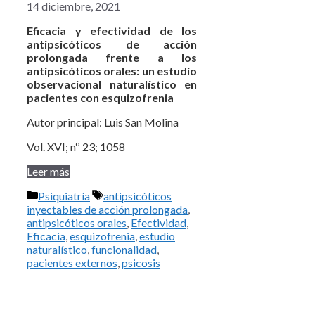
14 diciembre, 2021
Eficacia y efectividad de los
antipsicóticos de acción
prolongada frente a los
antipsicóticos orales: un estudio
observacional naturalístico en
pacientes con esquizofrenia
Autor principal: Luis San Molina
Vol. XVI; nº 23; 1058
Leer más
Categorías
Etiquetas
Psiquiatría
antipsicóticos
inyectables de acción prolongada
,
antipsicóticos orales
,
Efectividad
,
Eficacia
,
esquizofrenia
,
estudio
naturalístico
,
funcionalidad
,
pacientes externos
,
psicosis