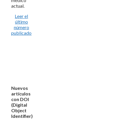
médico
actual.
Leer el
último
número
publicado
Nuevos
artículos
con DOI
(Digital
Object
Identifier)