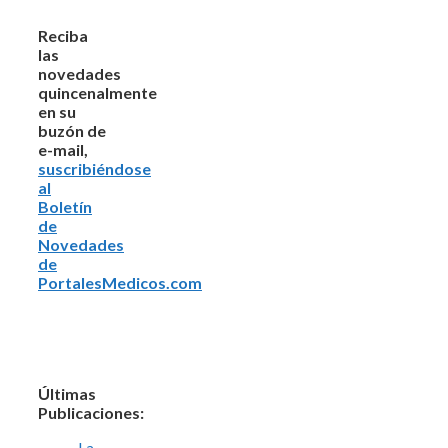
Reciba
las
novedades
quincenalmente
en su
buzón de
e-mail,
suscribiéndose
al
Boletín
de
Novedades
de
PortalesMedicos.com
Últimas
Publicaciones:
La