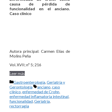
causa de pérdida de
funcionalidad en el anciano.
Caso clínico
Autora principal: Carmen Elías de
Molins Peña
Vol. XVII; nº 5; 216
Leer más
Categorías
Gastroenterología
,
Geriatría y
Etiquetas
Gerontología
anciano
,
caso
clínico
,
enfermedad de Crohn
,
enfermedad inflamatoria intestinal
,
funcionalidad
,
Geriatría
,
rectorragia