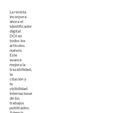
La revista
incorpora
ahora el
identificador
digital
DOI en
todos los
artículos
nuevos.
Este
avance
mejora la
trazabilidad,
la
citación y
la
visibilidad
internacional
de los
trabajos
publicados.
Además,