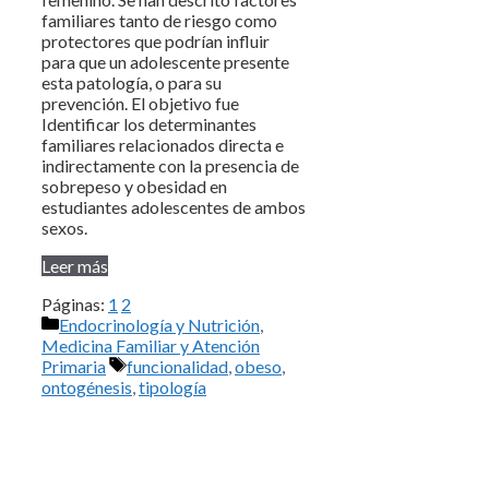
familiares tanto de riesgo como
protectores que podrían influir
para que un adolescente presente
esta patología, o para su
prevención. El objetivo fue
Identificar los determinantes
familiares relacionados directa e
indirectamente con la presencia de
sobrepeso y obesidad en
estudiantes adolescentes de ambos
sexos.
Leer más
Páginas:
1
2
Categorías
Endocrinología y Nutrición
,
Medicina Familiar y Atención
Etiquetas
Primaria
funcionalidad
,
obeso
,
ontogénesis
,
tipología