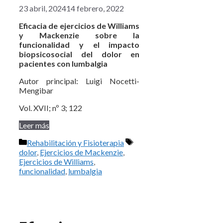
23 abril, 2024
14 febrero, 2022
Eficacia de ejercicios de Williams
y Mackenzie sobre la
funcionalidad y el impacto
biopsicosocial del dolor en
pacientes con lumbalgia
Autor principal: Luigi Nocetti-
Mengibar
Vol. XVII; nº 3; 122
Leer más
Categorías
Etiquetas
Rehabilitación y Fisioterapia
dolor
,
Ejercicios de Mackenzie
,
Ejercicios de Williams
,
funcionalidad
,
lumbalgia