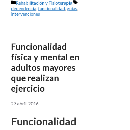
Categorías
Etiquetas
Rehabilitación y Fisioterapia
dependencia
,
funcionalidad
,
guías
,
intervenciones
Funcionalidad
física y mental en
adultos mayores
que realizan
ejercicio
27 abril, 2016
Funcionalidad