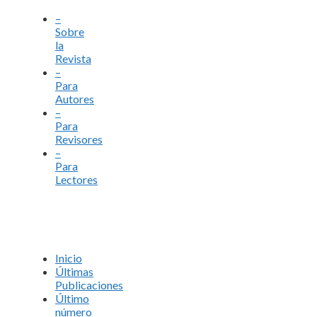
–
Sobre
la
Revista
–
Para
Autores
–
Para
Revisores
–
Para
Lectores
Inicio
Últimas
Publicaciones
Último
número