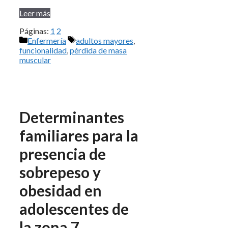
Leer más
Páginas:
1
2
Categorías
Etiquetas
Enfermería
adultos mayores
,
funcionalidad
,
pérdida de masa
muscular
Determinantes
familiares para la
presencia de
sobrepeso y
obesidad en
adolescentes de
la zona 7