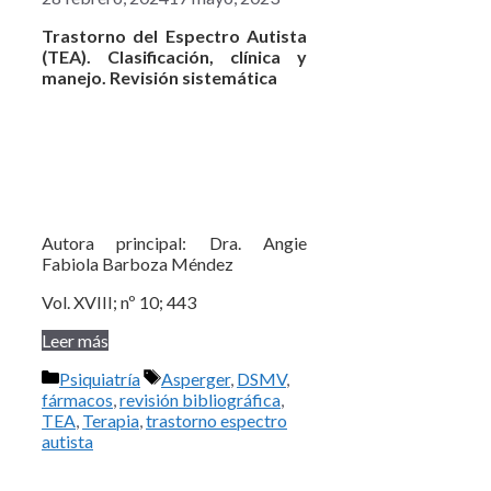
Trastorno del Espectro Autista
(TEA). Clasificación, clínica y
manejo. Revisión sistemática
Autora principal: Dra. Angie
Fabiola Barboza Méndez
Vol. XVIII; nº 10; 443
Leer más
Categorías
Etiquetas
Psiquiatría
Asperger
,
DSMV
,
fármacos
,
revisión bibliográfica
,
TEA
,
Terapia
,
trastorno espectro
autista