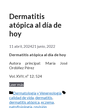
Dermatitis
atópica al día de
hoy
11 abril, 2024
21 junio, 2022
Dermatitis atópica al día de hoy
Autora principal: María José
Ordóñez Pérez
Vol. XVII; nº 12; 524
Leer más
Categorías
Etiquetas
Dermatología y Venereología
calidad de vida
,
dermatitis
,
dermatitis atópica
,
eczema
,
patofisiología
,
revisión