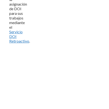
asignación
de DOI
para sus
trabajos
mediante
el
Servicio
DOI
Retroactivo
.