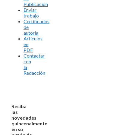
Publicación
Enviar
trabajo
Certificados
de
autoría
Artículos
en
PDF
Contactar
con
la
Redacción
Reciba
las
novedades
quincenalmente
en su
buzón de