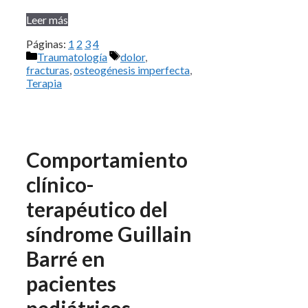
Leer más
Páginas:
1
2
3
4
Categorías
Etiquetas
Traumatología
dolor
,
fracturas
,
osteogénesis imperfecta
,
Terapia
Comportamiento
clínico-
terapéutico del
síndrome Guillain
Barré en
pacientes