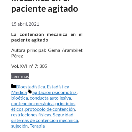
paciente agitado
15 abril, 2021
La contención mecánica en el
paciente agitado
Autora principal: Gema Arambilet
Pérez
Vol. XVI; nº 7; 305
Leer más
Categorías
Bioestadística. Estadística
Etiquetas
Médica
agitación psicomotriz
,
bioética
,
conducta auto lesiva
,
contención mecánica
,
principios
éticos
,
protocolo de contención
,
restricciones físicas
,
Seguridad
,
sistemas de contención mecánica
,
sujeción
,
Terapia