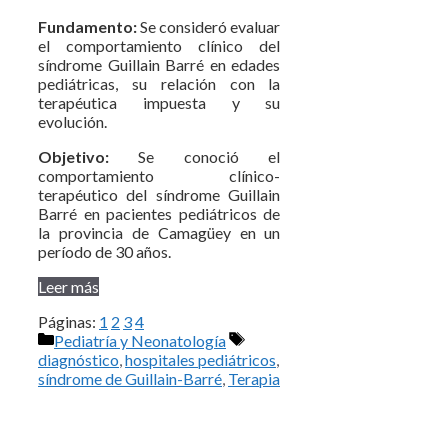
Fundamento:
Se consideró evaluar
el comportamiento clínico del
síndrome Guillain Barré en edades
pediátricas, su relación con la
terapéutica impuesta y su
evolución.
Objetivo:
Se conoció el
comportamiento clínico-
terapéutico del síndrome Guillain
Barré en pacientes pediátricos de
la provincia de Camagüey en un
período de 30 años.
Leer más
Páginas:
1
2
3
4
Categorías
Etiquetas
Pediatría y Neonatología
diagnóstico
,
hospitales pediátricos
,
síndrome de Guillain-Barré
,
Terapia