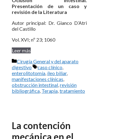
Oclusión Intestinal.
Presentación de un caso y
revisión de la Literatura
Autor principal: Dr. Gianco D’Atri
del Castillo
Vol. XVI; nº 23; 1060
Leer más
Categorías
Cirugía General y del aparato
Etiquetas
digestivo
caso clínico
,
enterolitotomía
,
íleo biliar
,
manifestaciones clínicas
,
obstrucción intestinal
,
revisión
bibliográfica
,
Terapia
,
tratamiento
La contención
mecánica en el