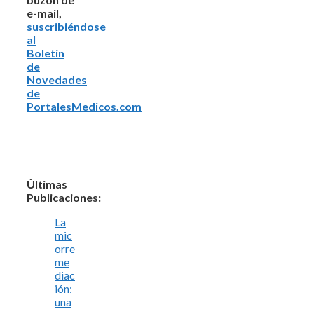
e-mail,
suscribiéndose
al
Boletín
de
Novedades
de
PortalesMedicos.com
Últimas
Publicaciones:
La
mic
orre
me
diac
ión:
una