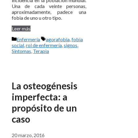
incidencia en la población mundial.
Una de cada veinte personas,
aproximadamente, padece una
fobia de uno u otro tipo.
Leer más
Categorías
Etiquetas
Enfermería
agorafobia
,
fobia
social
,
rol de enfermería
,
signos
,
Sintomas
,
Terapia
La osteogénesis
imperfecta: a
propósito de un
caso
20 marzo, 2016