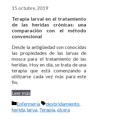
15 octubre, 2019
Terapia larval en el tratamiento
de las heridas crónicas: una
comparación con el método
convencional
Desde la antigüedad son conocidas
las propiedades de las larvas de
mosca para el tratamiento de las
heridas. Hoy en día, se trata de una
terapia que está comenzando a
utilizarse cada vez más para este
fin.
Leer más
Categorías
Etiquetas
Enfermería
desbridamiento
,
herida
,
larva
,
Terapia
,
úlcera